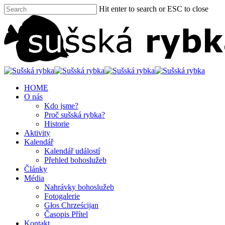
Hit enter to search or ESC to close
HOME
O nás
Kdo jsme?
Proč sušská rybka?
Historie
Aktivity
Kalendář
Kalendář událostí
Přehled bohoslužeb
Články
Média
Nahrávky bohoslužeb
Fotogalerie
Głos Chrześcijan
Časopis Přítel
Kontakt