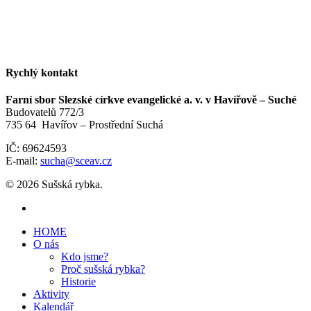
Rychlý kontakt
Farní sbor Slezské církve evangelické a. v. v Havířově – Suché
Budovatelů 772/3
735 64 Havířov – Prostřední Suchá
IČ: 69624593
E-mail:
sucha@sceav.cz
© 2026 Sušská rybka.
HOME
O nás
Kdo jsme?
Proč sušská rybka?
Historie
Aktivity
Kalendář