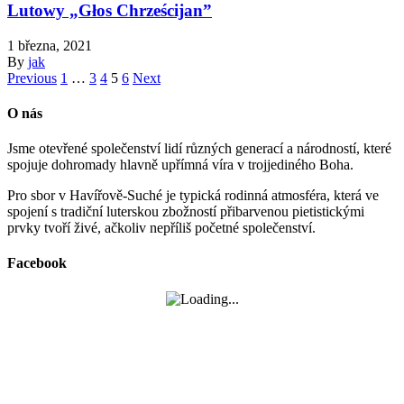
Lutowy „Głos Chrześcijan”
1 března, 2021
By
jak
Previous
1
…
3
4
5
6
Next
O nás
Jsme otevřené společenství lidí různých generací a národností, které
spojuje dohromady hlavně upřímná víra v trojjediného Boha.
Pro sbor v Havířově-Suché je typická rodinná atmosféra, která ve
spojení s tradiční luterskou zbožností přibarvenou pietistickými
prvky tvoří živé, ačkoliv nepříliš početné společenství.
Facebook