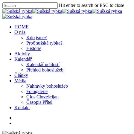
Hit enter to search or ESC to close
HOME
O nás
Kdo jsme?
Proč sušská rybka?
Historie
Aktivity
Kalendář
Kalendář událostí
Přehled bohoslužeb
Články
Média
Nahrávky bohoslužeb
Fotogalerie
Głos Chrześcijan
Časopis Přítel
Kontakt