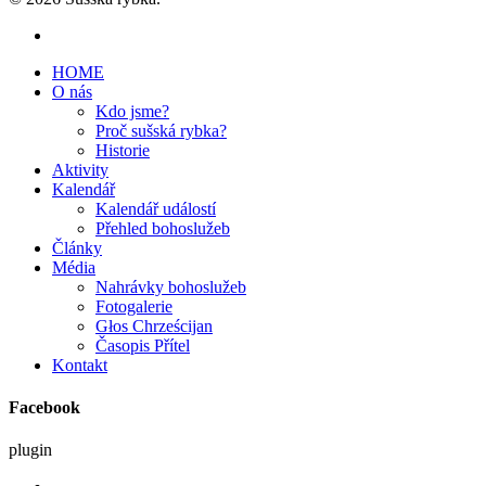
HOME
O nás
Kdo jsme?
Proč sušská rybka?
Historie
Aktivity
Kalendář
Kalendář událostí
Přehled bohoslužeb
Články
Média
Nahrávky bohoslužeb
Fotogalerie
Głos Chrześcijan
Časopis Přítel
Kontakt
Facebook
plugin