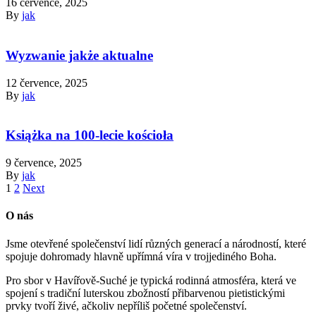
16 července, 2025
By
jak
Wyzwanie jakże aktualne
12 července, 2025
By
jak
Książka na 100-lecie kościoła
9 července, 2025
By
jak
1
2
Next
O nás
Jsme otevřené společenství lidí různých generací a národností, které
spojuje dohromady hlavně upřímná víra v trojjediného Boha.
Pro sbor v Havířově-Suché je typická rodinná atmosféra, která ve
spojení s tradiční luterskou zbožností přibarvenou pietistickými
prvky tvoří živé, ačkoliv nepříliš početné společenství.