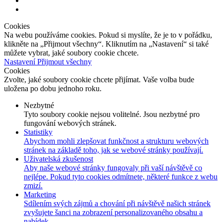
Cookies
Na webu používáme cookies. Pokud si myslíte, že je to v pořádku,
klikněte na „Přijmout všechny“. Kliknutím na „Nastavení“ si také
můžete vybrat, jaké soubory cookie chcete.
Nastavení
Přijmout všechny
Cookies
Zvolte, jaké soubory cookie chcete přijímat. Vaše volba bude
uložena po dobu jednoho roku.
Nezbytné
Tyto soubory cookie nejsou volitelné. Jsou nezbytné pro
fungování webových stránek.
Statistiky
Abychom mohli zlepšovat funkčnost a strukturu webových
stránek na základě toho, jak se webové stránky používají.
Uživatelská zkušenost
Aby naše webové stránky fungovaly při vaší návštěvě co
nejlépe. Pokud tyto cookies odmítnete, některé funkce z webu
zmizí.
Marketing
Sdílením svých zájmů a chování při návštěvě našich stránek
zvyšujete šanci na zobrazení personalizovaného obsahu a
nabídek.