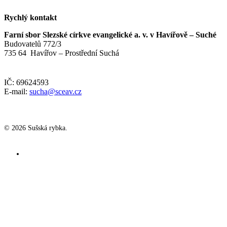
Rychlý kontakt
Farní sbor Slezské církve evangelické a. v. v Havířově – Suché
Budovatelů 772/3
735 64 Havířov – Prostřední Suchá
IČ: 69624593
E-mail:
sucha@sceav.cz
© 2026 Sušská rybka.
HOME
O nás
Kdo jsme?