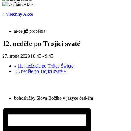
« Všechny Akce
akce již proběhla.
12. neděle po Trojici svaté
27. srpna 2023 | 8:45
-
9:45
«
11. niedziela po Trójcy Świętej
13. neděle po Trojici svaté
»
bohoslužby Slova Božího v jazyce českém