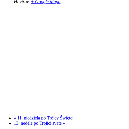
Havířov
,
+ Google Mapa
«
11. niedziela po Trójcy Świętej
13. neděle po Trojici svaté
»