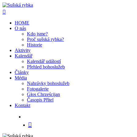
HOME
O nás
Kdo jsme?
Proč sušská rybka?
Historie
Hit enter to search or ESC to close
Aktivity
Kalendář
Kalendář událostí
Přehled bohoslužeb
Články
Média
Nahrávky bohoslužeb
Fotogalerie
Głos Chrześcijan
Časopis Přítel
Kontakt