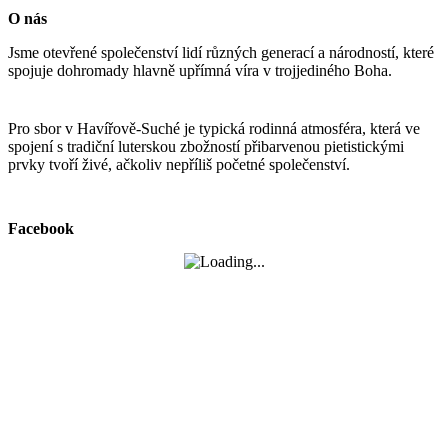
O nás
Jsme otevřené společenství lidí různých generací a národností, které
spojuje dohromady hlavně upřímná víra v trojjediného Boha.
Pro sbor v Havířově-Suché je typická rodinná atmosféra, která ve
spojení s tradiční luterskou zbožností přibarvenou pietistickými
prvky tvoří živé, ačkoliv nepříliš početné společenství.
Facebook