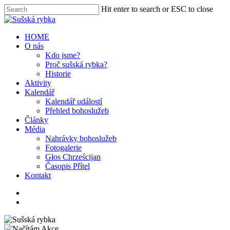
Hit enter to search or ESC to close
HOME
O nás
Kdo jsme?
Proč sušská rybka?
Historie
Aktivity
Kalendář
Kalendář událostí
Přehled bohoslužeb
Články
Média
Nahrávky bohoslužeb
Fotogalerie
Głos Chrześcijan
Časopis Přítel
Kontakt