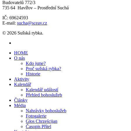
Budovatelů 772/3
735 64 Havířov – Prostřední Suchá
IČ: 69624593
E-mail:
sucha@sceav.cz
© 2026 Sušská rybka.
HOME
O nás
Kdo jsme?
Proč sušská rybka?
Historie
Aktivity
Kalendář
Kalendář událostí
Přehled bohoslužeb
Články
Média
Nahrávky bohoslužeb
Fotogalerie
Głos Chrześcijan
Časopis Přítel