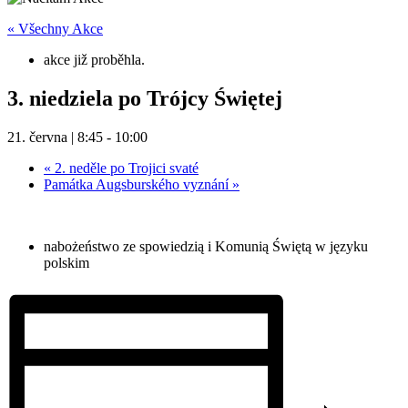
« Všechny Akce
akce již proběhla.
3. niedziela po Trójcy Świętej
21. června | 8:45
-
10:00
«
2. neděle po Trojici svaté
Památka Augsburského vyznání
»
nabożeństwo ze spowiedzią i Komunią Świętą w języku
polskim