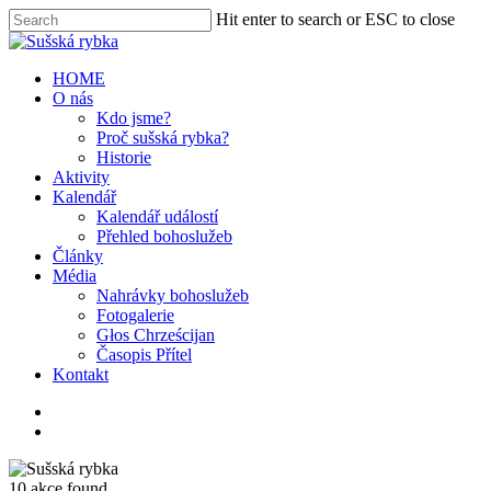
Hit enter to search or ESC to close
HOME
O nás
Kdo jsme?
Proč sušská rybka?
Historie
Aktivity
Kalendář
Kalendář událostí
Přehled bohoslužeb
Články
Média
Nahrávky bohoslužeb
Fotogalerie
Głos Chrześcijan
Časopis Přítel
Kontakt
10 akce found.