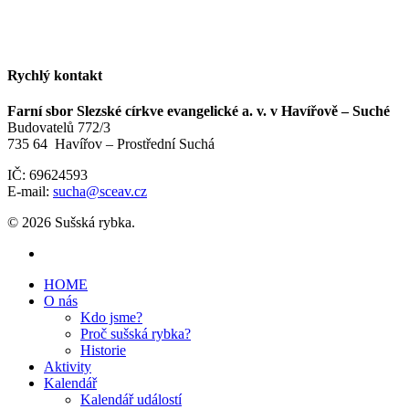
Rychlý kontakt
Farní sbor Slezské církve evangelické a. v. v Havířově – Suché
Budovatelů 772/3
735 64 Havířov – Prostřední Suchá
IČ: 69624593
E-mail:
sucha@sceav.cz
© 2026 Sušská rybka.
HOME
O nás
Kdo jsme?
Proč sušská rybka?
Historie
Aktivity
Kalendář
Kalendář událostí