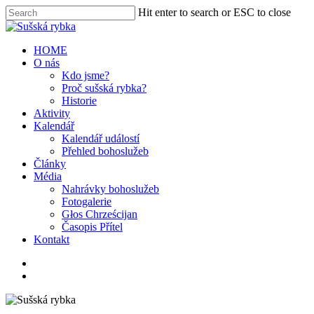
Hit enter to search or ESC to close
HOME
O nás
Kdo jsme?
Proč sušská rybka?
Historie
Aktivity
Kalendář
Kalendář událostí
Přehled bohoslužeb
Články
Média
Nahrávky bohoslužeb
Fotogalerie
Głos Chrześcijan
Časopis Přítel
Kontakt