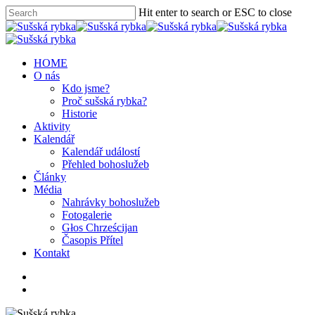
Hit enter to search or ESC to close
HOME
O nás
Kdo jsme?
Proč sušská rybka?
Historie
Aktivity
Kalendář
Kalendář událostí
Přehled bohoslužeb
Články
Média
Nahrávky bohoslužeb
Fotogalerie
Głos Chrześcijan
Časopis Přítel
Kontakt