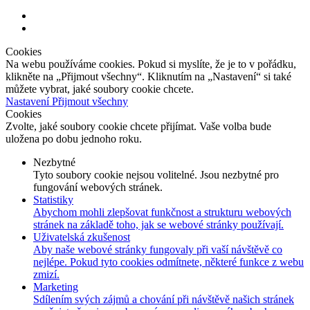
Cookies
Na webu používáme cookies. Pokud si myslíte, že je to v pořádku,
klikněte na „Přijmout všechny“. Kliknutím na „Nastavení“ si také
můžete vybrat, jaké soubory cookie chcete.
Nastavení
Přijmout všechny
Cookies
Zvolte, jaké soubory cookie chcete přijímat. Vaše volba bude
uložena po dobu jednoho roku.
Nezbytné
Tyto soubory cookie nejsou volitelné. Jsou nezbytné pro
fungování webových stránek.
Statistiky
Abychom mohli zlepšovat funkčnost a strukturu webových
stránek na základě toho, jak se webové stránky používají.
Uživatelská zkušenost
Aby naše webové stránky fungovaly při vaší návštěvě co
nejlépe. Pokud tyto cookies odmítnete, některé funkce z webu
zmizí.
Marketing
Sdílením svých zájmů a chování při návštěvě našich stránek