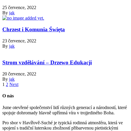
25 července, 2022
By
jak
Chrzest i Komunia Święta
23 července, 2022
By
jak
Strom vzdělávání – Drzewo Edukacji
20 července, 2022
By
jak
1
2
Next
O nás
Jsme otevřené společenství lidí různých generací a národností, které
spojuje dohromady hlavně upřímná víra v trojjediného Boha.
Pro sbor v Havířově-Suché je typická rodinná atmosféra, která ve
spojení s tradiční luterskou zbožností přibarvenou pietistickými