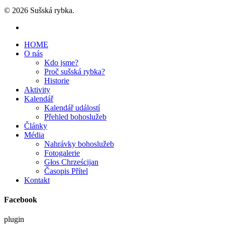
© 2026 Sušská rybka.
HOME
O nás
Kdo jsme?
Proč sušská rybka?
Historie
Aktivity
Kalendář
Kalendář událostí
Přehled bohoslužeb
Články
Média
Nahrávky bohoslužeb
Fotogalerie
Głos Chrześcijan
Časopis Přítel
Kontakt
Facebook
plugin