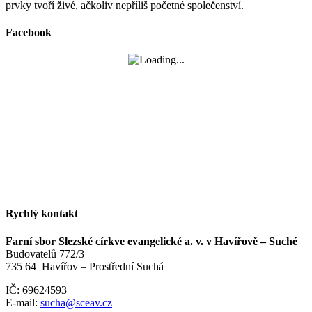
prvky tvoří živé, ačkoliv nepříliš početné společenství.
Facebook
Rychlý kontakt
Farní sbor Slezské církve evangelické a. v. v Havířově – Suché
Budovatelů 772/3
735 64 Havířov – Prostřední Suchá
IČ: 69624593
E-mail:
sucha@sceav.cz