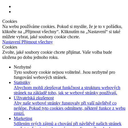
Cookies
Na webu používáme cookies. Pokud si myslíte, že je to v pořádku,
klikněte na „Přijmout všechny“. Kliknutím na „Nastavení“ si také
můžete vybrat, jaké soubory cookie chcete.
Nastavení
Přijmout všechny
Cookies
Zvolte, jaké soubory cookie chcete přijímat. Vaše volba bude
uložena po dobu jednoho roku.
Nezbytné
Tyto soubory cookie nejsou volitelné. Jsou nezbytné pro
fungování webových stránek.
Statistiky
Abychom mohli zlepšovat funkčnost a strukturu webových
stránek na základě toho, jak se webové stránky používají.
Uživatelská zkušenost
Aby naše webové stránky fungovaly při vaší návštěvě co
nejlépe. Pokud tyto cookies odmítnete, některé funkce z webu
zmizí.
Marketing
Sdílením svých zájmů a chování při návštěvě našich stránek