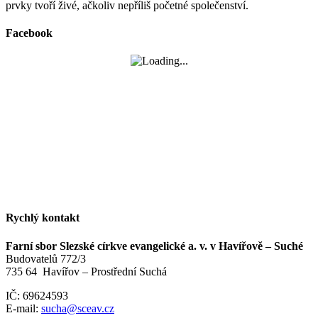
prvky tvoří živé, ačkoliv nepříliš početné společenství.
Facebook
Rychlý kontakt
Farní sbor Slezské církve evangelické a. v. v Havířově – Suché
Budovatelů 772/3
735 64 Havířov – Prostřední Suchá
IČ: 69624593
E-mail:
sucha@sceav.cz