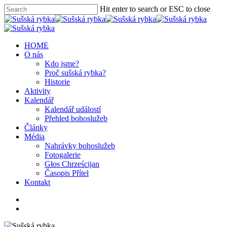
Hit enter to search or ESC to close
HOME
O nás
Kdo jsme?
Proč sušská rybka?
Historie
Aktivity
Kalendář
Kalendář událostí
Přehled bohoslužeb
Články
Média
Nahrávky bohoslužeb
Fotogalerie
Głos Chrześcijan
Časopis Přítel
Kontakt