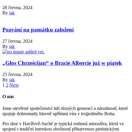
28 června, 2024
By
jak
Pozvání na památku založení
27 června, 2024
By
jak
„Głos Chrześcijan“ o Bracie Albercie już w piątek
25 června, 2024
By
jak
1
2
Next
O nás
Jsme otevřené společenství lidí různých generací a národností, které
spojuje dohromady hlavně upřímná víra v trojjediného Boha.
Pro sbor v Havířově-Suché je typická rodinná atmosféra, která ve
spojení s tradiční luterskou zbožností přibarvenou pietistickými