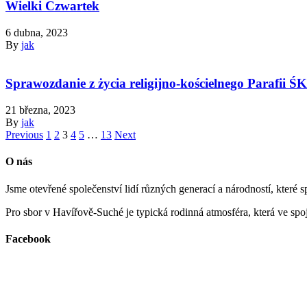
Wielki Czwartek
6 dubna, 2023
By
jak
Sprawozdanie z życia religijno-kościelnego Parafii
21 března, 2023
By
jak
Previous
1
2
3
4
5
…
13
Next
O nás
Jsme otevřené společenství lidí různých generací a národností, které
Pro sbor v Havířově-Suché je typická rodinná atmosféra, která ve spoje
Facebook