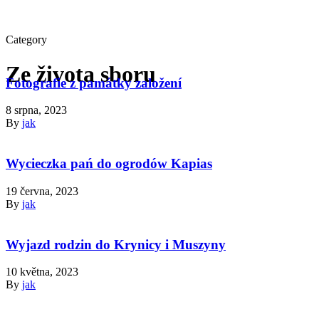
Category
Ze života sboru
Fotografie z památky založení
8 srpna, 2023
By
jak
Wycieczka pań do ogrodów Kapias
19 června, 2023
By
jak
Wyjazd rodzin do Krynicy i Muszyny
10 května, 2023
By
jak