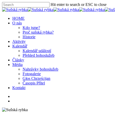
Hit enter to search or ESC to close
HOME
O nás
Kdo jsme?
Proč sušská rybka?
Historie
Aktivity
Kalendář
Kalendář událostí
Přehled bohoslužeb
Články
Média
Nahrávky bohoslužeb
Fotogalerie
Głos Chrześcijan
Časopis Přítel
Kontakt