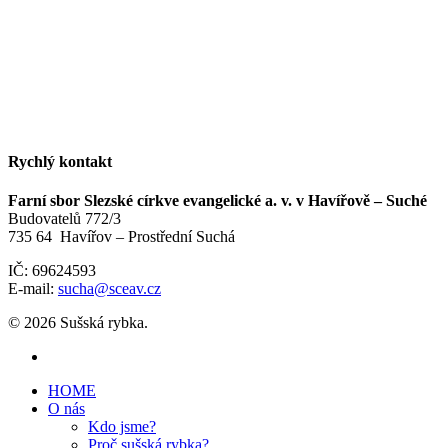
Rychlý kontakt
Farní sbor Slezské církve evangelické a. v. v Havířově – Suché
Budovatelů 772/3
735 64 Havířov – Prostřední Suchá
IČ: 69624593
E-mail:
sucha@sceav.cz
© 2026 Sušská rybka.
HOME
O nás
Kdo jsme?
Proč sušská rybka?