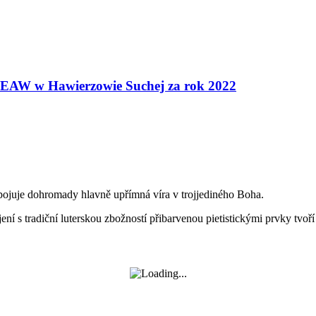
 ŚKEAW w Hawierzowie Suchej za rok 2022
 spojuje dohromady hlavně upřímná víra v trojjediného Boha.
ní s tradiční luterskou zbožností přibarvenou pietistickými prvky tvoří 