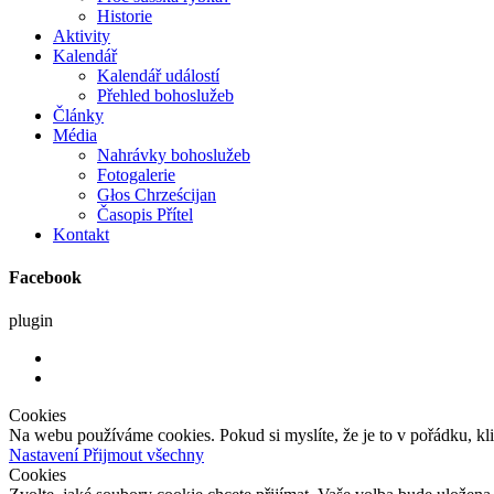
Historie
Aktivity
Kalendář
Kalendář událostí
Přehled bohoslužeb
Články
Média
Nahrávky bohoslužeb
Fotogalerie
Głos Chrześcijan
Časopis Přítel
Kontakt
Facebook
plugin
Cookies
Na webu používáme cookies. Pokud si myslíte, že je to v pořádku, kl
Nastavení
Přijmout všechny
Cookies