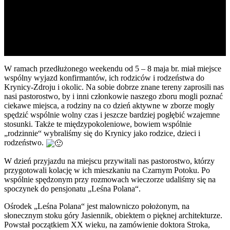
W ramach przedłużonego weekendu od 5 – 8 maja br. miał miejsce
wspólny wyjazd konfirmantów, ich rodziców i rodzeństwa do
Krynicy-Zdroju i okolic. Na sobie dobrze znane tereny zaprosili nas
nasi pastorostwo, by i inni członkowie naszego zboru mogli poznać
ciekawe miejsca, a rodziny na co dzień aktywne w zborze mogły
spędzić wspólnie wolny czas i jeszcze bardziej pogłębić wzajemne
stosunki. Także te międzypokoleniowe, bowiem wspólnie
„rodzinnie“ wybraliśmy się do Krynicy jako rodzice, dzieci i
rodzeństwo.
W dzień przyjazdu na miejscu przywitali nas pastorostwo, którzy
przygotowali kolację w ich mieszkaniu na Czarnym Potoku. Po
wspólnie spędzonym przy rozmowach wieczorze udaliśmy się na
spoczynek do pensjonatu „Leśna Polana“.
Ośrodek „Leśna Polana“ jest malowniczo położonym, na
słonecznym stoku góry Jasiennik, obiektem o pięknej architekturze.
Powstał początkiem XX wieku, na zamówienie doktora Stroka,