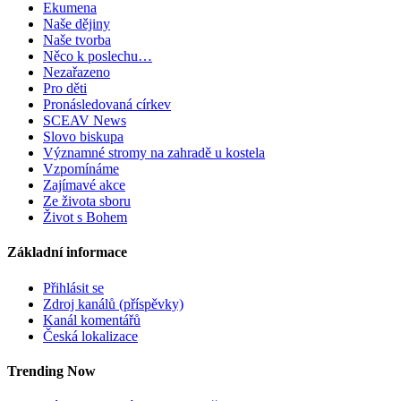
Ekumena
Naše dějiny
Naše tvorba
Něco k poslechu…
Nezařazeno
Pro děti
Pronásledovaná církev
SCEAV News
Slovo biskupa
Významné stromy na zahradě u kostela
Vzpomínáme
Zajímavé akce
Ze života sboru
Život s Bohem
Základní informace
Přihlásit se
Zdroj kanálů (příspěvky)
Kanál komentářů
Česká lokalizace
Trending Now