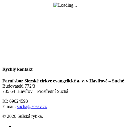
Rychlý kontakt
Farní sbor Slezské církve evangelické a. v. v Havířově – Suché
Budovatelů 772/3
735 64 Havířov – Prostřední Suchá
IČ: 69624593
E-mail:
sucha@sceav.cz
© 2026 Sušská rybka.