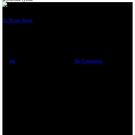
Ze života sboru
Wyjazd rodzin do Krynicy i
Muszyny
By
jak
10 května, 2023
23 září, 2023
No Comments