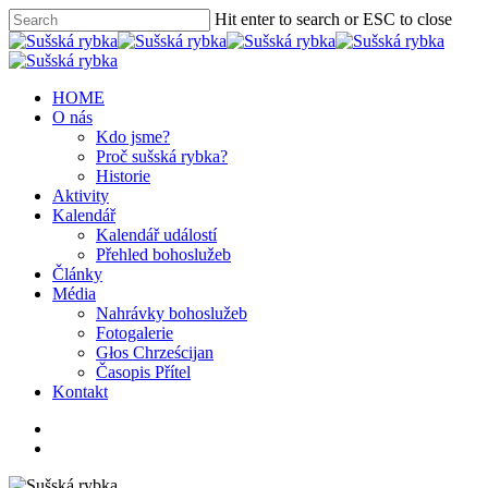
Hit enter to search or ESC to close
HOME
O nás
Kdo jsme?
Proč sušská rybka?
Historie
Aktivity
Kalendář
Kalendář událostí
Přehled bohoslužeb
Články
Média
Nahrávky bohoslužeb
Fotogalerie
Głos Chrześcijan
Časopis Přítel
Kontakt