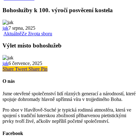
Bohoslužby k 100. výročí posvěcení kostela
jak
7 srpna, 2025
Aktuálně
Ze života sboru
Výlet místo bohoslužeb
jak
6 července, 2025
Share
Tweet
Share
Pin
O nás
Jsme otevřené společenství lidí různých generací a národností, které
spojuje dohromady hlavně upřímná víra v trojjediného Boha.
Pro sbor v Havířově-Suché je typická rodinná atmosféra, která ve
spojení s tradiční luterskou zbožností přibarvenou pietistickými
prvky tvoří živé, ačkoliv nepříliš početné společenství.
Facebook