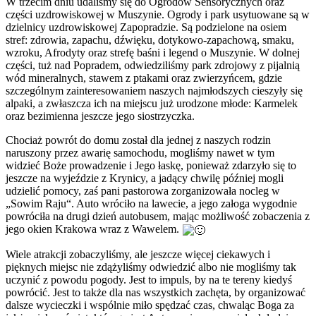
W trzecim dniu udaliśmy się do Ogrodów Sensorycznych oraz
części uzdrowiskowej w Muszynie. Ogrody i park usytuowane są w
dzielnicy uzdrowiskowej Zapopradzie. Są podzielone na osiem
stref: zdrowia, zapachu, dźwięku, dotykowo-zapachową, smaku,
wzroku, Afrodyty oraz strefę baśni i legend o Muszynie. W dolnej
części, tuż nad Popradem, odwiedziliśmy park zdrojowy z pijalnią
wód mineralnych, stawem z ptakami oraz zwierzyńcem, gdzie
szczególnym zainteresowaniem naszych najmłodszych cieszyły się
alpaki, a zwłaszcza ich na miejscu już urodzone młode: Karmelek
oraz bezimienna jeszcze jego siostrzyczka.
Chociaż powrót do domu został dla jednej z naszych rodzin
naruszony przez awarię samochodu, mogliśmy nawet w tym
widzieć Boże prowadzenie i Jego łaskę, ponieważ zdarzyło się to
jeszcze na wyjeździe z Krynicy, a jadący chwilę później mogli
udzielić pomocy, zaś pani pastorowa zorganizowała nocleg w
„Sowim Raju“. Auto wróciło na lawecie, a jego załoga wygodnie
powróciła na drugi dzień autobusem, mając możliwość zobaczenia z
jego okien Krakowa wraz z Wawelem.
Wiele atrakcji zobaczyliśmy, ale jeszcze więcej ciekawych i
pięknych miejsc nie zdążyliśmy odwiedzić albo nie mogliśmy tak
uczynić z powodu pogody. Jest to impuls, by na te tereny kiedyś
powrócić. Jest to także dla nas wszystkich zachęta, by organizować
dalsze wycieczki i wspólnie miło spędzać czas, chwaląc Boga za