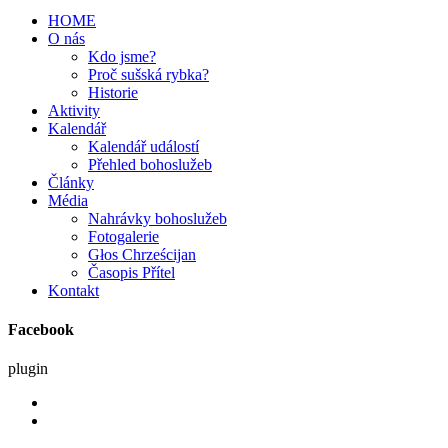
HOME
O nás
Kdo jsme?
Proč sušská rybka?
Historie
Aktivity
Kalendář
Kalendář událostí
Přehled bohoslužeb
Články
Média
Nahrávky bohoslužeb
Fotogalerie
Głos Chrześcijan
Časopis Přítel
Kontakt
Facebook
plugin