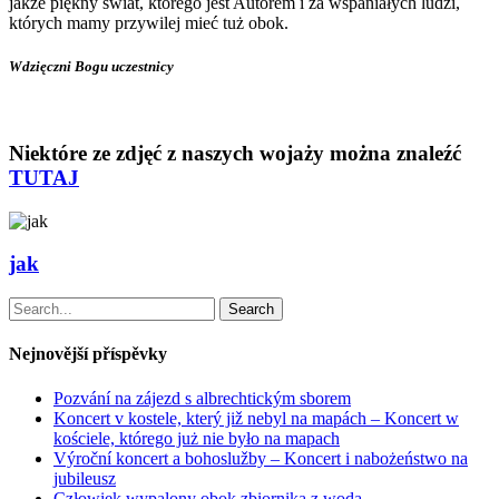
jakże piękny świat, którego jest Autorem i za wspaniałych ludzi,
których mamy przywilej mieć tuż obok.
Wdzięczni Bogu uczestnicy
Niektóre ze zdjęć z naszych wojaży można znaleźć
TUTAJ
jak
Search
Nejnovější příspěvky
Pozvání na zájezd s albrechtickým sborem
Koncert v kostele, který již nebyl na mapách – Koncert w
kościele, którego już nie było na mapach
Výroční koncert a bohoslužby – Koncert i nabożeństwo na
jubileusz
Człowiek wypalony obok zbiornika z wodą