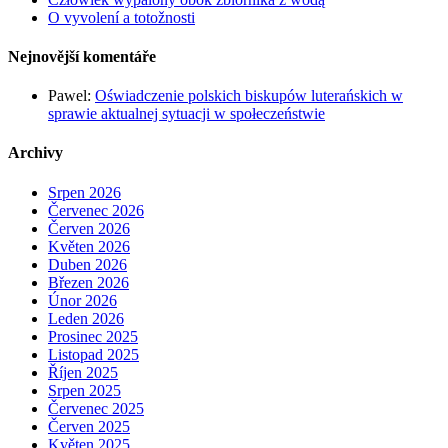
O vyvolení a totožnosti
Nejnovější komentáře
Pawel
:
Oświadczenie polskich biskupów luterańskich w
sprawie aktualnej sytuacji w społeczeństwie
Archivy
Srpen 2026
Červenec 2026
Červen 2026
Květen 2026
Duben 2026
Březen 2026
Únor 2026
Leden 2026
Prosinec 2025
Listopad 2025
Říjen 2025
Srpen 2025
Červenec 2025
Červen 2025
Květen 2025