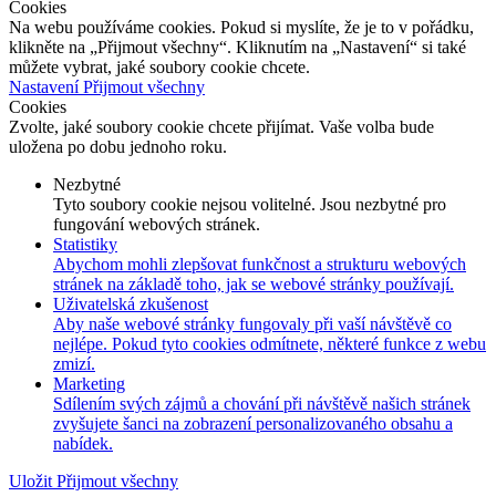
Cookies
Na webu používáme cookies. Pokud si myslíte, že je to v pořádku,
klikněte na „Přijmout všechny“. Kliknutím na „Nastavení“ si také
můžete vybrat, jaké soubory cookie chcete.
Nastavení
Přijmout všechny
Cookies
Zvolte, jaké soubory cookie chcete přijímat. Vaše volba bude
uložena po dobu jednoho roku.
Nezbytné
Tyto soubory cookie nejsou volitelné. Jsou nezbytné pro
fungování webových stránek.
Statistiky
Abychom mohli zlepšovat funkčnost a strukturu webových
stránek na základě toho, jak se webové stránky používají.
Uživatelská zkušenost
Aby naše webové stránky fungovaly při vaší návštěvě co
nejlépe. Pokud tyto cookies odmítnete, některé funkce z webu
zmizí.
Marketing
Sdílením svých zájmů a chování při návštěvě našich stránek
zvyšujete šanci na zobrazení personalizovaného obsahu a
nabídek.
Uložit
Přijmout všechny