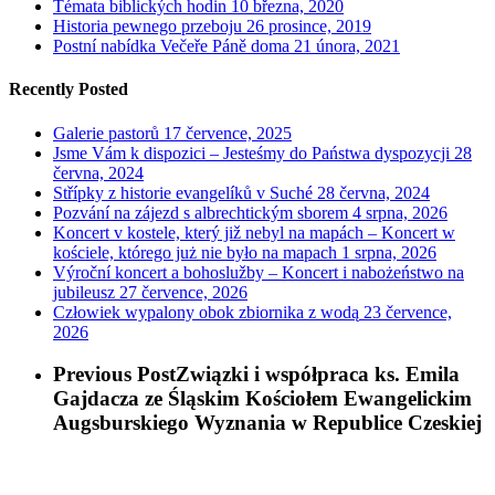
Témata biblických hodin
10 března, 2020
Historia pewnego przeboju
26 prosince, 2019
Postní nabídka Večeře Páně doma
21 února, 2021
Recently Posted
Galerie pastorů
17 července, 2025
Jsme Vám k dispozici – Jesteśmy do Państwa dyspozycji
28
června, 2024
Střípky z historie evangelíků v Suché
28 června, 2024
Pozvání na zájezd s albrechtickým sborem
4 srpna, 2026
Koncert v kostele, který již nebyl na mapách – Koncert w
kościele, którego już nie było na mapach
1 srpna, 2026
Výroční koncert a bohoslužby – Koncert i nabożeństwo na
jubileusz
27 července, 2026
Człowiek wypalony obok zbiornika z wodą
23 července,
2026
Previous Post
Związki i współpraca ks. Emila
Gajdacza ze Śląskim Kościołem Ewangelickim
Augsburskiego Wyznania w Republice Czeskiej