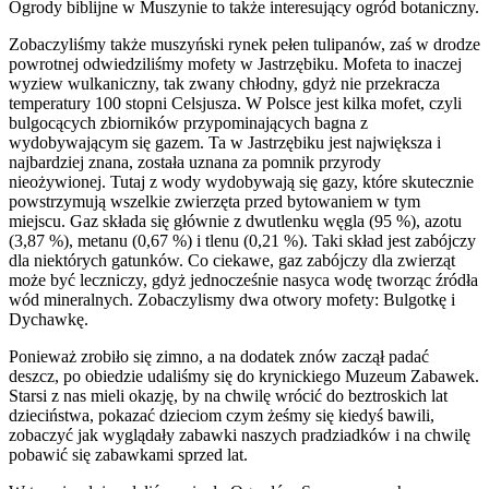
Ogrody biblijne w Muszynie to także interesujący ogród botaniczny.
Zobaczyliśmy także muszyński rynek pełen tulipanów, zaś w drodze
powrotnej odwiedziliśmy mofety w Jastrzębiku. Mofeta to inaczej
wyziew wulkaniczny, tak zwany chłodny, gdyż nie przekracza
temperatury 100 stopni Celsjusza. W Polsce jest kilka mofet, czyli
bulgocących zbiorników przypominających bagna z
wydobywającym się gazem. Ta w Jastrzębiku jest największa i
najbardziej znana, została uznana za pomnik przyrody
nieożywionej. Tutaj z wody wydobywają się
gazy, które skutecznie
powstrzymują wszelkie zwierzęta przed bytowaniem w tym
miejscu.
Gaz składa się głównie z dwutlenku węgla (95 %), azotu
(3,87 %), metanu (0,67 %) i tlenu (0,21 %). Taki skład jest zabójczy
dla niektórych gatunków. Co ciekawe,
gaz zabójczy dla zwierząt
może być leczniczy,
gdyż jednocześnie nasyca wodę tworząc źródła
wód mineralnych.
Zobaczylismy dwa otwory mofety: Bulgotkę i
Dychawkę.
Ponieważ zrobiło się zimno, a na dodatek znów zaczął padać
deszcz, po obiedzie udaliśmy się do krynickiego Muzeum Zabawek.
Starsi z nas mieli okazję, by na chwilę wrócić do beztroskich lat
dzieciństwa, pokazać dzieciom czym żeśmy się kiedyś bawili,
zobaczyć jak wyglądały zabawki naszych pradziadków i na chwilę
pobawić się zabawkami sprzed lat.