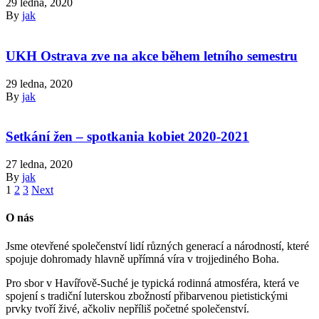
29 ledna, 2020
By
jak
UKH Ostrava zve na akce během letního semestru
29 ledna, 2020
By
jak
Setkání žen – spotkania kobiet 2020-2021
27 ledna, 2020
By
jak
1
2
3
Next
O nás
Jsme otevřené společenství lidí různých generací a národností, které
spojuje dohromady hlavně upřímná víra v trojjediného Boha.
Pro sbor v Havířově-Suché je typická rodinná atmosféra, která ve
spojení s tradiční luterskou zbožností přibarvenou pietistickými
prvky tvoří živé, ačkoliv nepříliš početné společenství.