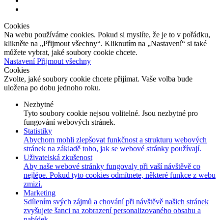
Cookies
Na webu používáme cookies. Pokud si myslíte, že je to v pořádku,
klikněte na „Přijmout všechny“. Kliknutím na „Nastavení“ si také
můžete vybrat, jaké soubory cookie chcete.
Nastavení
Přijmout všechny
Cookies
Zvolte, jaké soubory cookie chcete přijímat. Vaše volba bude
uložena po dobu jednoho roku.
Nezbytné
Tyto soubory cookie nejsou volitelné. Jsou nezbytné pro
fungování webových stránek.
Statistiky
Abychom mohli zlepšovat funkčnost a strukturu webových
stránek na základě toho, jak se webové stránky používají.
Uživatelská zkušenost
Aby naše webové stránky fungovaly při vaší návštěvě co
nejlépe. Pokud tyto cookies odmítnete, některé funkce z webu
zmizí.
Marketing
Sdílením svých zájmů a chování při návštěvě našich stránek
zvyšujete šanci na zobrazení personalizovaného obsahu a
nabídek.