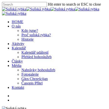
Hit enter to search or ESC to close
HOME
O nás
Kdo jsme?
Proč sušská rybka?
Historie
Aktivity
Kalendář
Kalendář událostí
Přehled bohoslužeb
Články
Média
Nahrávky bohoslužeb
Fotogalerie
Głos Chrześcijan
Časopis Přítel
Kontakt