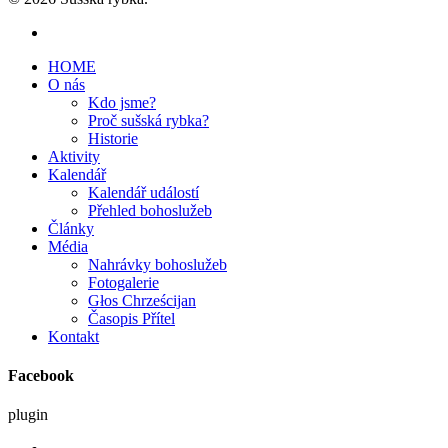
HOME
O nás
Kdo jsme?
Proč sušská rybka?
Historie
Aktivity
Kalendář
Kalendář událostí
Přehled bohoslužeb
Články
Média
Nahrávky bohoslužeb
Fotogalerie
Głos Chrześcijan
Časopis Přítel
Kontakt
Facebook
plugin