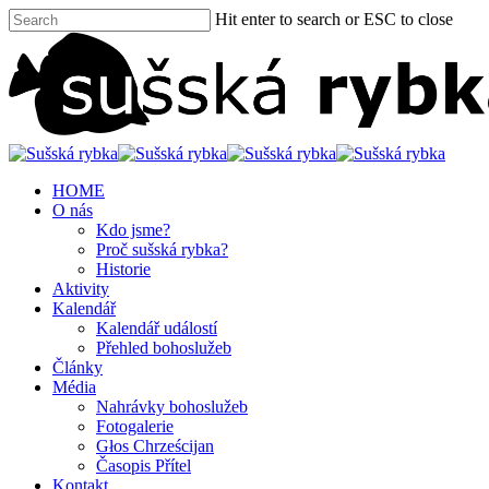
Hit enter to search or ESC to close
HOME
O nás
Kdo jsme?
Proč sušská rybka?
Historie
Aktivity
Kalendář
Kalendář událostí
Přehled bohoslužeb
Články
Média
Nahrávky bohoslužeb
Fotogalerie
Głos Chrześcijan
Časopis Přítel
Kontakt