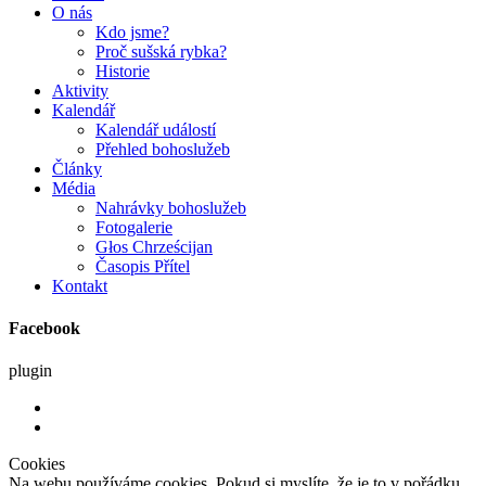
O nás
Kdo jsme?
Proč sušská rybka?
Historie
Aktivity
Kalendář
Kalendář událostí
Přehled bohoslužeb
Články
Média
Nahrávky bohoslužeb
Fotogalerie
Głos Chrześcijan
Časopis Přítel
Kontakt
Facebook
plugin
Cookies
Na webu používáme cookies. Pokud si myslíte, že je to v pořádku,