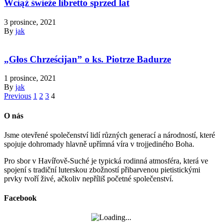
Wciąż świeże libretto sprzed lat
3 prosince, 2021
By
jak
„Głos Chrześcijan” o ks. Piotrze Badurze
1 prosince, 2021
By
jak
Previous
1
2
3
4
O nás
Jsme otevřené společenství lidí různých generací a národností, které
spojuje dohromady hlavně upřímná víra v trojjediného Boha.
Pro sbor v Havířově-Suché je typická rodinná atmosféra, která ve
spojení s tradiční luterskou zbožností přibarvenou pietistickými
prvky tvoří živé, ačkoliv nepříliš početné společenství.
Facebook