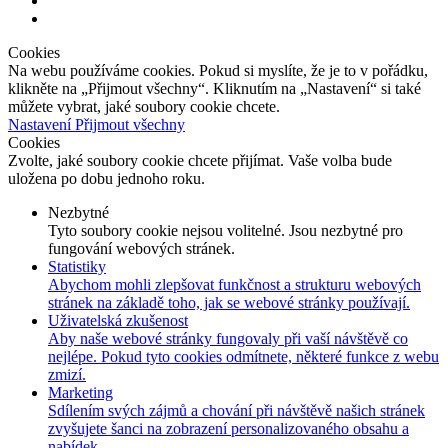
Cookies
Na webu používáme cookies. Pokud si myslíte, že je to v pořádku,
klikněte na „Přijmout všechny“. Kliknutím na „Nastavení“ si také
můžete vybrat, jaké soubory cookie chcete.
Nastavení
Přijmout všechny
Cookies
Zvolte, jaké soubory cookie chcete přijímat. Vaše volba bude
uložena po dobu jednoho roku.
Nezbytné
Tyto soubory cookie nejsou volitelné. Jsou nezbytné pro
fungování webových stránek.
Statistiky
Abychom mohli zlepšovat funkčnost a strukturu webových
stránek na základě toho, jak se webové stránky používají.
Uživatelská zkušenost
Aby naše webové stránky fungovaly při vaší návštěvě co
nejlépe. Pokud tyto cookies odmítnete, některé funkce z webu
zmizí.
Marketing
Sdílením svých zájmů a chování při návštěvě našich stránek
zvyšujete šanci na zobrazení personalizovaného obsahu a
nabídek.