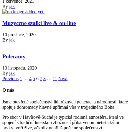
1 července, 2021
By
jak
Muzyczne szulki live & on-line
10 prosince, 2020
By
jak
Polecamy
13 listopadu, 2020
By
jak
Previous
1
…
4
5
6
7
8
…
11
Next
O nás
Jsme otevřené společenství lidí různých generací a národností, které
spojuje dohromady hlavně upřímná víra v trojjediného Boha.
Pro sbor v Havířově-Suché je typická rodinná atmosféra, která ve
spojení s tradiční luterskou zbožností přibarvenou pietistickými
prvky tvoří živé, ačkoliv nepříliš početné společenství.