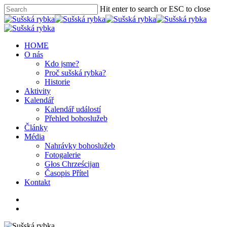
Hit enter to search or ESC to close
HOME
O nás
Kdo jsme?
Proč sušská rybka?
Historie
Aktivity
Kalendář
Kalendář událostí
Přehled bohoslužeb
Články
Média
Nahrávky bohoslužeb
Fotogalerie
Głos Chrześcijan
Časopis Přítel
Kontakt