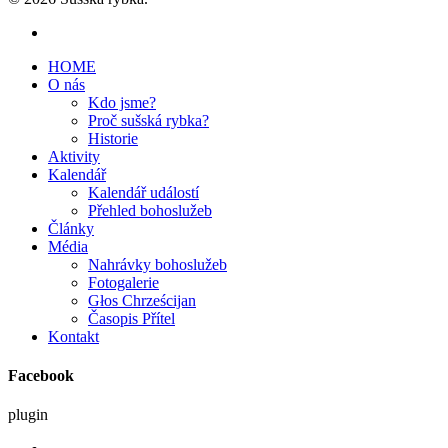
HOME
O nás
Kdo jsme?
Proč sušská rybka?
Historie
Aktivity
Kalendář
Kalendář událostí
Přehled bohoslužeb
Články
Média
Nahrávky bohoslužeb
Fotogalerie
Głos Chrześcijan
Časopis Přítel
Kontakt
Facebook
plugin