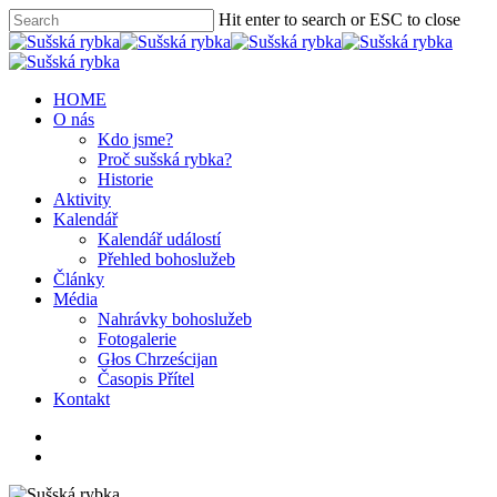
Hit enter to search or ESC to close
HOME
O nás
Kdo jsme?
Proč sušská rybka?
Historie
Aktivity
Kalendář
Kalendář událostí
Přehled bohoslužeb
Články
Média
Nahrávky bohoslužeb
Fotogalerie
Głos Chrześcijan
Časopis Přítel
Kontakt