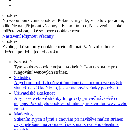
Cookies
Na webu používáme cookies. Pokud si myslíte, že je to v pořádku,
klikněte na „Přijmout všechny“. Kliknutím na „Nastavení“ si také
můžete vybrat, jaké soubory cookie chcete.
Nastavení
Přijmout všechny
Cookies
Zvolte, jaké soubory cookie chcete přijímat. Vaše volba bude
uložena po dobu jednoho roku.
Nezbytné
Tyto soubory cookie nejsou volitelné. Jsou nezbytné pro
fungování webových stránek.
Statistiky
Abychom mohli zlepšovat funkčnost a strukturu webových
stránek na základě toho, jak se webové stránky používají.
Uživatelská zkušenost
Aby naše webové stránky fungovaly při vaší návštěvě co
nejlépe. Pokud tyto cookies odmítnete, některé funkce z webu
zmizí.
Marketing
Sdílením svých zájmů a chování při návštěvě našich stránek
zvyšujete šanci na zobrazení personalizovaného obsahu a
nabídek.