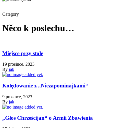
Category
Něco k poslechu…
Miejsce przy stole
19 prosince, 2023
By
jak
Kolędowanie z „Niezapominajkami“
9 prosince, 2023
By
jak
„Głos Chrześcijan“ o Armii Zbawienia