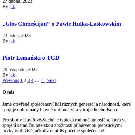
27 dubna, 2023
By
jak
„Głos Chrześcijan“ o Pawle Hulka-Laskowskim
23 ledna, 2023
By
jak
Piotr Lemański o TGD
29 listopadu, 2022
By
jak
Previous
1
2
3
4
…
11
Next
O nás
Jsme otevřené společenství lidí různých generací a národností, které
spojuje dohromady hlavně upřímná víra v trojjediného Boha.
Pro sbor v Havířově-Suché je typická rodinná atmosféra, která ve
spojení s tradiční luterskou zbožností přibarvenou pietistickými
prvky tvoří živé, ačkoliv nepříliš početné společenství.