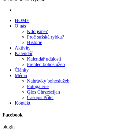
HOME
O nás
Kdo jsme?
Proč sušská rybka?
Historie
Aktivity
Kalendář
Kalendář událostí
Přehled bohoslužeb
Články
Média
Nahrávky bohoslužeb
Fotogalerie
Głos Chrześcijan
Časopis Přítel
Kontakt
Facebook
plugin