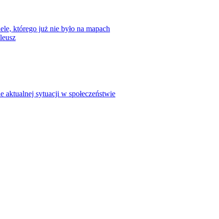
ele, którego już nie było na mapach
leusz
 aktualnej sytuacji w społeczeństwie