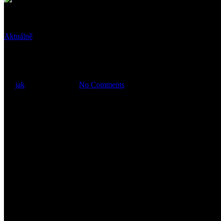
Aktuálně
Biskupův pozdrav ke Dni otců
By
jak
20 června, 2021
No Comments