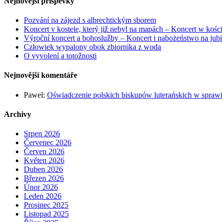
Nejnovější příspěvky
Pozvání na zájezd s albrechtickým sborem
Koncert v kostele, který již nebyl na mapách – Koncert w kości
Výroční koncert a bohoslužby – Koncert i nabożeństwo na jubi
Człowiek wypalony obok zbiornika z wodą
O vyvolení a totožnosti
Nejnovější komentáře
Pawel
:
Oświadczenie polskich biskupów luterańskich w sprawie
Archivy
Srpen 2026
Červenec 2026
Červen 2026
Květen 2026
Duben 2026
Březen 2026
Únor 2026
Leden 2026
Prosinec 2025
Listopad 2025