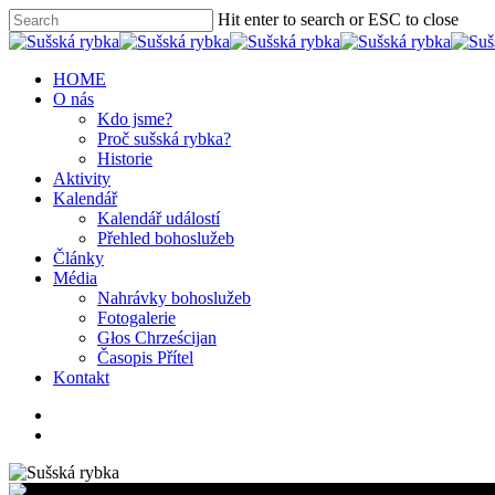
Hit enter to search or ESC to close
HOME
O nás
Kdo jsme?
Proč sušská rybka?
Historie
Aktivity
Kalendář
Kalendář událostí
Přehled bohoslužeb
Články
Média
Nahrávky bohoslužeb
Fotogalerie
Głos Chrześcijan
Časopis Přítel
Kontakt