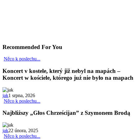
Recommended For You
Něco k poslechu...
Koncert v kostele, který již nebyl na mapách –
Koncert w kościele, którego już nie było na mapach
jak
1 srpna, 2026
Něco k poslechu...
Najbliższy „Głos Chrześcijan” z Szymonem Brodą
jak
22 února, 2025
Něco k poslechu...