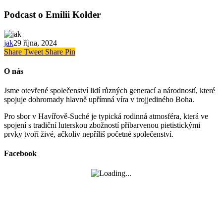
Podcast o Emilii Kołder
jak
29 října, 2024
Share
Tweet
Share
Pin
O nás
Jsme otevřené společenství lidí různých generací a národností, které
spojuje dohromady hlavně upřímná víra v trojjediného Boha.
Pro sbor v Havířově-Suché je typická rodinná atmosféra, která ve
spojení s tradiční luterskou zbožností přibarvenou pietistickými
prvky tvoří živé, ačkoliv nepříliš početné společenství.
Facebook