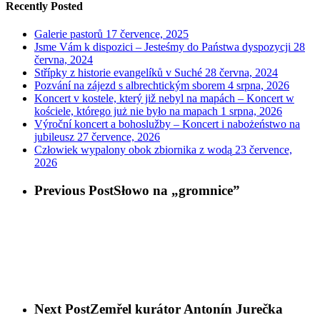
Recently Posted
Galerie pastorů
17 července, 2025
Jsme Vám k dispozici – Jesteśmy do Państwa dyspozycji
28
června, 2024
Střípky z historie evangelíků v Suché
28 června, 2024
Pozvání na zájezd s albrechtickým sborem
4 srpna, 2026
Koncert v kostele, který již nebyl na mapách – Koncert w
kościele, którego już nie było na mapach
1 srpna, 2026
Výroční koncert a bohoslužby – Koncert i nabożeństwo na
jubileusz
27 července, 2026
Człowiek wypalony obok zbiornika z wodą
23 července,
2026
Previous Post
Słowo na „gromnice”
Next Post
Zemřel kurátor Antonín Jurečka