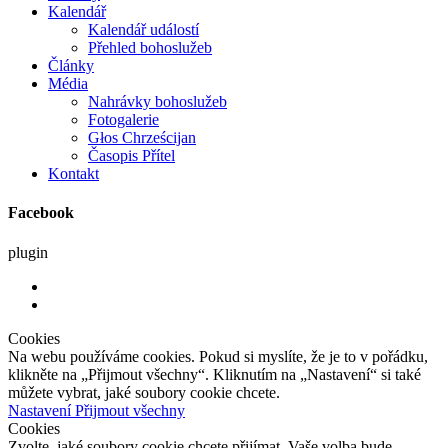
Kalendář
Kalendář událostí
Přehled bohoslužeb
Články
Média
Nahrávky bohoslužeb
Fotogalerie
Głos Chrześcijan
Časopis Přítel
Kontakt
Facebook
plugin
Cookies
Na webu používáme cookies. Pokud si myslíte, že je to v pořádku,
klikněte na „Přijmout všechny“. Kliknutím na „Nastavení“ si také
můžete vybrat, jaké soubory cookie chcete.
Nastavení
Přijmout všechny
Cookies
Zvolte, jaké soubory cookie chcete přijímat. Vaše volba bude