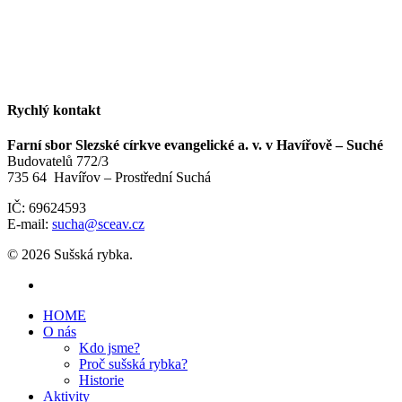
Rychlý kontakt
Farní sbor Slezské církve evangelické a. v. v Havířově – Suché
Budovatelů 772/3
735 64 Havířov – Prostřední Suchá
IČ: 69624593
E-mail:
sucha@sceav.cz
© 2026 Sušská rybka.
HOME
O nás
Kdo jsme?
Proč sušská rybka?
Historie
Aktivity