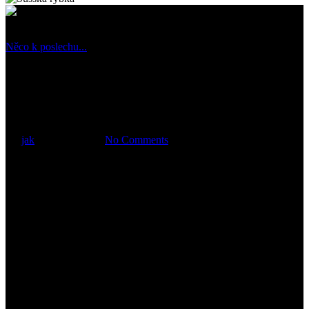
Něco k poslechu...
Piątkowy „Głos Chrześcijan“ o
Roku Jubileuszowym
By
jak
25 ledna, 2025
No Comments