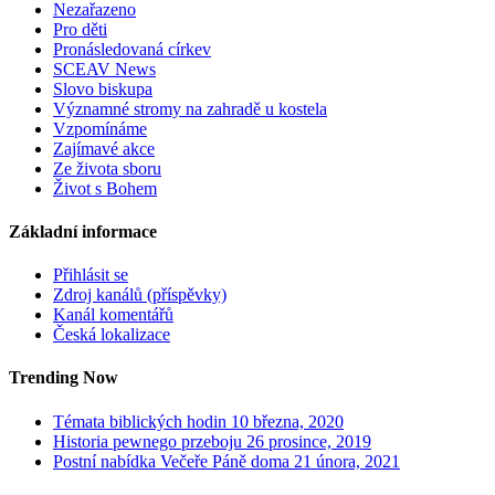
Nezařazeno
Pro děti
Pronásledovaná církev
SCEAV News
Slovo biskupa
Významné stromy na zahradě u kostela
Vzpomínáme
Zajímavé akce
Ze života sboru
Život s Bohem
Základní informace
Přihlásit se
Zdroj kanálů (příspěvky)
Kanál komentářů
Česká lokalizace
Trending Now
Témata biblických hodin
10 března, 2020
Historia pewnego przeboju
26 prosince, 2019
Postní nabídka Večeře Páně doma
21 února, 2021