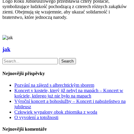
Logo Roku Jubileuszowego
przedstawia cztery postacie,
symbolizujące ludzkość pochodzącą z czterech różnych zakątków
ziemi. Obejmują się wzajemnie, aby ukazać solidarność i
braterstwo, które jednoczą narody.
jak
Search
Nejnovější příspěvky
Pozvání na zájezd s albrechtickým sborem
Koncert v kostele, který již nebyl na mapách – Koncert w
kościele, którego już nie było na mapach
Výroční koncert a bohoslužby – Koncert i nabożeństwo na
jubileusz
Człowiek wypalony obok zbiornika z wodą
O vyvolení a totožnosti
Nejnovější komentáře