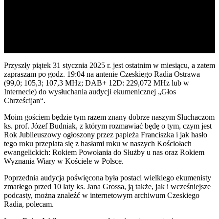
Przyszły piątek 31 stycznia 2025 r. jest ostatnim w miesiącu, a zatem
zapraszam po godz. 19:04 na antenie Czeskiego Radia Ostrawa
(99,0; 105,3; 107,3 MHz; DAB+ 12D: 229,072 MHz lub w
Internecie)
do wysłuchania audycji ekumenicznej „Głos
Chrześcijan“.
Moim gościem będzie tym razem znany dobrze naszym Słuchaczom
ks. prof. Józef Budniak, z którym rozmawiać będę o tym, czym jest
Rok Jubileuszowy ogłoszony przez papieża Franciszka i jak hasło
tego roku przeplata się z hasłami roku w naszych Kościołach
ewangelickich: Rokiem Powołania do Służby u nas oraz Rokiem
Wyznania Wiary w Kościele w Polsce.
Poprzednia audycja poświęcona była postaci wielkiego ekumenisty
zmarłego przed 10 laty ks. Jana Grossa, ją także, jak i wcześniejsze
podcasty, można znaleźć w internetowym archiwum Czeskiego
Radia, polecam.