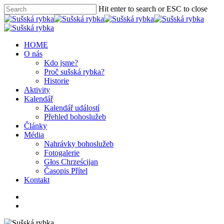
Hit enter to search or ESC to close
HOME
O nás
Kdo jsme?
Proč sušská rybka?
Historie
Aktivity
Kalendář
Kalendář událostí
Přehled bohoslužeb
Články
Média
Nahrávky bohoslužeb
Fotogalerie
Głos Chrześcijan
Časopis Přítel
Kontakt