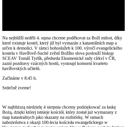
Na nejbližší neděli
4. srpna
chceme poděkovat za Boží milost, díky
které existuje kostel, který již byl vymazán z katastrálních map a
určen k demolici. V rámci bohoslužeb k 100. výročí evangelického
kostela v Havířově-Suché zvěstí Božího slova poslouží biskup
SCEAV Tomáš Tyrlík, předseda Ekumenické rady církví v ČR,
zazní pozdravy vzácných hostů, vystoupí komorní kvarteto
havířovských učitelů.
Začínáme v 8:45 h.
Srdečně zveme!
W najbliższą niedzielę 4 sierpnia chcemy podziękować za łaskę
Bożą, dzięki której istnieje kościół, który został już wymazany z
map katastralnych jako skazany na rozbiórkę. W ramach
nabożeństwa z okazji 100-lecia kościoła ewangelickiego w