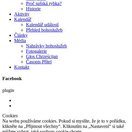
Proč sušská rybka?
Historie
Aktivity
Kalendář
Kalendář událostí
Přehled bohoslužeb
Články
Média
Nahrávky bohoslužeb
Fotogalerie
Głos Chrześcijan
Časopis Přítel
Kontakt
Facebook
plugin
Cookies
Na webu používáme cookies. Pokud si myslíte, že je to v pořádku,
klikněte na „Přijmout všechny“. Kliknutím na „Nastavení“ si také
můžete vybrat, jaké soubory cookie chcete.