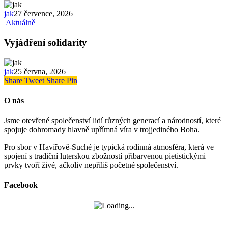
jak
27 července, 2026
Aktuálně
Vyjádření solidarity
jak
25 června, 2026
Share
Tweet
Share
Pin
O nás
Jsme otevřené společenství lidí různých generací a národností, které
spojuje dohromady hlavně upřímná víra v trojjediného Boha.
Pro sbor v Havířově-Suché je typická rodinná atmosféra, která ve
spojení s tradiční luterskou zbožností přibarvenou pietistickými
prvky tvoří živé, ačkoliv nepříliš početné společenství.
Facebook