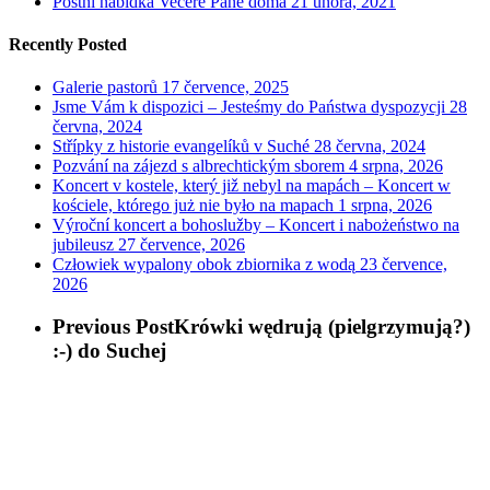
Postní nabídka Večeře Páně doma
21 února, 2021
Recently Posted
Galerie pastorů
17 července, 2025
Jsme Vám k dispozici – Jesteśmy do Państwa dyspozycji
28
června, 2024
Střípky z historie evangelíků v Suché
28 června, 2024
Pozvání na zájezd s albrechtickým sborem
4 srpna, 2026
Koncert v kostele, který již nebyl na mapách – Koncert w
kościele, którego już nie było na mapach
1 srpna, 2026
Výroční koncert a bohoslužby – Koncert i nabożeństwo na
jubileusz
27 července, 2026
Człowiek wypalony obok zbiornika z wodą
23 července,
2026
Previous Post
Krówki wędrują (pielgrzymują?)
:-) do Suchej