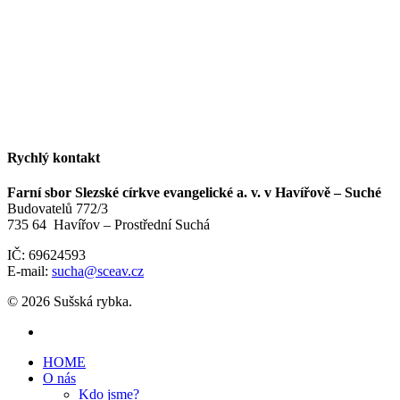
Rychlý kontakt
Farní sbor Slezské církve evangelické a. v. v Havířově – Suché
Budovatelů 772/3
735 64 Havířov – Prostřední Suchá
IČ: 69624593
E-mail:
sucha@sceav.cz
© 2026 Sušská rybka.
HOME
O nás
Kdo jsme?