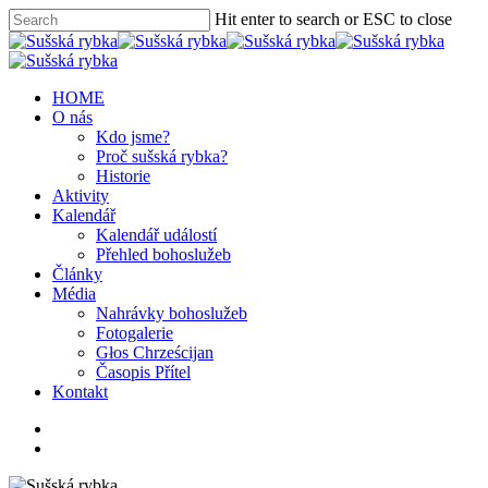
Hit enter to search or ESC to close
HOME
O nás
Kdo jsme?
Proč sušská rybka?
Historie
Aktivity
Kalendář
Kalendář událostí
Přehled bohoslužeb
Články
Média
Nahrávky bohoslužeb
Fotogalerie
Głos Chrześcijan
Časopis Přítel
Kontakt