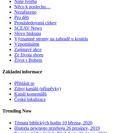
Naše tvorba
Něco k poslechu…
Nezařazeno
Pro děti
Pronásledovaná církev
SCEAV News
Slovo biskupa
Významné stromy na zahradě u kostela
Vzpomínáme
Zajímavé akce
Ze života sboru
Život s Bohem
Základní informace
Přihlásit se
Zdroj kanálů (příspěvky)
Kanál komentářů
Česká lokalizace
Trending Now
Témata biblických hodin
10 března, 2020
Historia pewnego przeboju
26 prosince, 2019