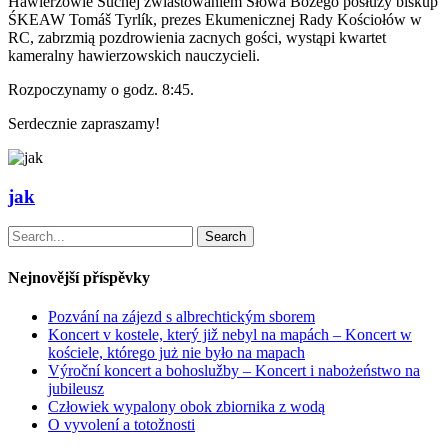
Hawierzowie Suchej zwiastowaniem Słowa Bożego posłuży biskup
ŚKEAW Tomáš Tyrlík, prezes Ekumenicznej Rady Kościołów w
RC, zabrzmią pozdrowienia zacnych gości, wystąpi kwartet
kameralny hawierzowskich nauczycieli.
Rozpoczynamy o godz. 8:45.
Serdecznie zapraszamy!
jak
Search
Nejnovější příspěvky
Pozvání na zájezd s albrechtickým sborem
Koncert v kostele, který již nebyl na mapách – Koncert w
kościele, którego już nie było na mapach
Výroční koncert a bohoslužby – Koncert i nabożeństwo na
jubileusz
Człowiek wypalony obok zbiornika z wodą
O vyvolení a totožnosti