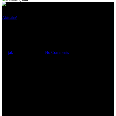
Aktuálně
100 let kostela – 100 lat
kościoła
By
jak
31 července, 2024
No Comments