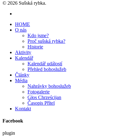
© 2026 Sušská rybka.
HOME
O nás
Kdo jsme?
Proč sušská rybka?
Historie
Aktivity
Kalendář
Kalendář událostí
Přehled bohoslužeb
Články
Média
Nahrávky bohoslužeb
Fotogalerie
Głos Chrześcijan
Časopis Přítel
Kontakt
Facebook
plugin