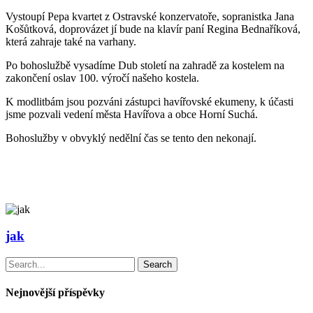
Vystoupí Pepa kvartet z Ostravské konzervatoře,
sopranistka
Jana
Košůtková
,
doprovázet jí
bude na klavír paní
Regina Bednaříková,
která zahraje také na varhany.
Po bohoslužbě vysadíme Dub století na zahradě za kostelem na
zakončení oslav 100. výročí našeho kostela.
K modlitbám jsou pozváni zástupci havířovské ekumeny, k účasti
jsme pozvali vedení města Havířova a obce Horní Suchá.
Bohoslužby v obvyklý nedělní čas se tento den nekonají.
jak
Search
Nejnovější příspěvky