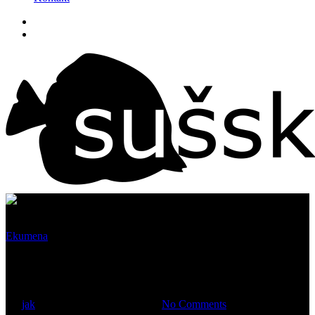
Ekumena
Modlitba za domov
By
jak
6 října, 2025
20 října, 2025
No Comments