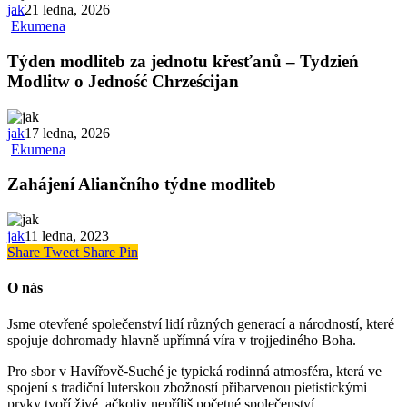
jak
21 ledna, 2026
Ekumena
Týden modliteb za jednotu křesťanů – Tydzień
Modlitw o Jedność Chrześcijan
jak
17 ledna, 2026
Ekumena
Zahájení Aliančního týdne modliteb
jak
11 ledna, 2023
Share
Tweet
Share
Pin
O nás
Jsme otevřené společenství lidí různých generací a národností, které
spojuje dohromady hlavně upřímná víra v trojjediného Boha.
Pro sbor v Havířově-Suché je typická rodinná atmosféra, která ve
spojení s tradiční luterskou zbožností přibarvenou pietistickými
prvky tvoří živé, ačkoliv nepříliš početné společenství.