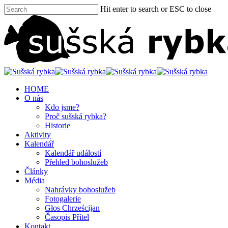
Hit enter to search or ESC to close
HOME
O nás
Kdo jsme?
Proč sušská rybka?
Historie
Aktivity
Kalendář
Kalendář událostí
Přehled bohoslužeb
Články
Média
Nahrávky bohoslužeb
Fotogalerie
Głos Chrześcijan
Časopis Přítel
Kontakt