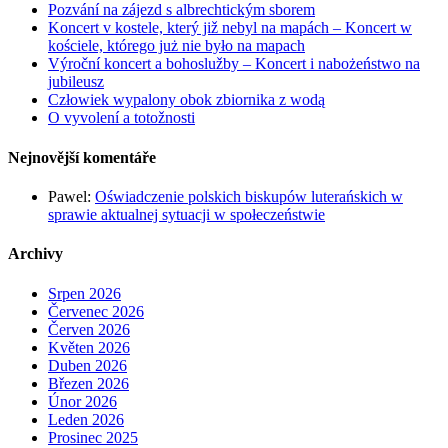
Pozvání na zájezd s albrechtickým sborem
Koncert v kostele, který již nebyl na mapách – Koncert w
kościele, którego już nie było na mapach
Výroční koncert a bohoslužby – Koncert i nabożeństwo na
jubileusz
Człowiek wypalony obok zbiornika z wodą
O vyvolení a totožnosti
Nejnovější komentáře
Pawel
:
Oświadczenie polskich biskupów luterańskich w
sprawie aktualnej sytuacji w społeczeństwie
Archivy
Srpen 2026
Červenec 2026
Červen 2026
Květen 2026
Duben 2026
Březen 2026
Únor 2026
Leden 2026
Prosinec 2025