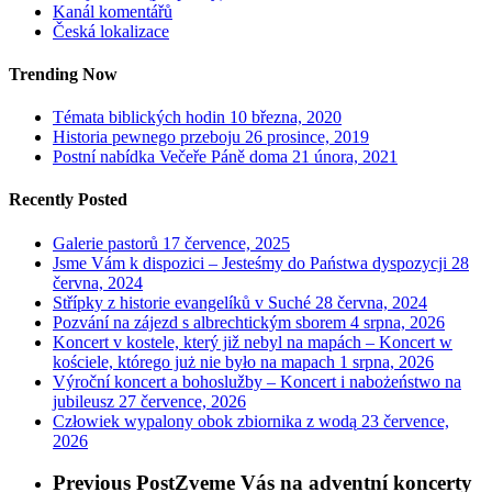
Kanál komentářů
Česká lokalizace
Trending Now
Témata biblických hodin
10 března, 2020
Historia pewnego przeboju
26 prosince, 2019
Postní nabídka Večeře Páně doma
21 února, 2021
Recently Posted
Galerie pastorů
17 července, 2025
Jsme Vám k dispozici – Jesteśmy do Państwa dyspozycji
28
června, 2024
Střípky z historie evangelíků v Suché
28 června, 2024
Pozvání na zájezd s albrechtickým sborem
4 srpna, 2026
Koncert v kostele, který již nebyl na mapách – Koncert w
kościele, którego już nie było na mapach
1 srpna, 2026
Výroční koncert a bohoslužby – Koncert i nabożeństwo na
jubileusz
27 července, 2026
Człowiek wypalony obok zbiornika z wodą
23 července,
2026
Previous Post
Zveme Vás na adventní koncerty