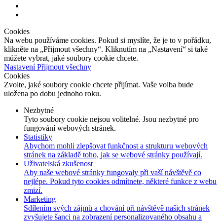
Cookies
Na webu používáme cookies. Pokud si myslíte, že je to v pořádku,
klikněte na „Přijmout všechny“. Kliknutím na „Nastavení“ si také
můžete vybrat, jaké soubory cookie chcete.
Nastavení
Přijmout všechny
Cookies
Zvolte, jaké soubory cookie chcete přijímat. Vaše volba bude
uložena po dobu jednoho roku.
Nezbytné
Tyto soubory cookie nejsou volitelné. Jsou nezbytné pro
fungování webových stránek.
Statistiky
Abychom mohli zlepšovat funkčnost a strukturu webových
stránek na základě toho, jak se webové stránky používají.
Uživatelská zkušenost
Aby naše webové stránky fungovaly při vaší návštěvě co
nejlépe. Pokud tyto cookies odmítnete, některé funkce z webu
zmizí.
Marketing
Sdílením svých zájmů a chování při návštěvě našich stránek
zvyšujete šanci na zobrazení personalizovaného obsahu a