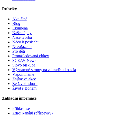
Rubriky
Aktuálně
Blog
Ekumena
Naše dějiny
Naše tvorba
Něco k poslechu…
Nezařazeno
Pro děti
Pronásledovaná církev
SCEAV News
Slovo biskupa
Významné stromy na zahradě u kostela
Vzpomínáme
Zajímavé akce
Ze života sboru
Život s Bohem
Základní informace
Přihlásit se
Zdroj kanálů (příspěvky)