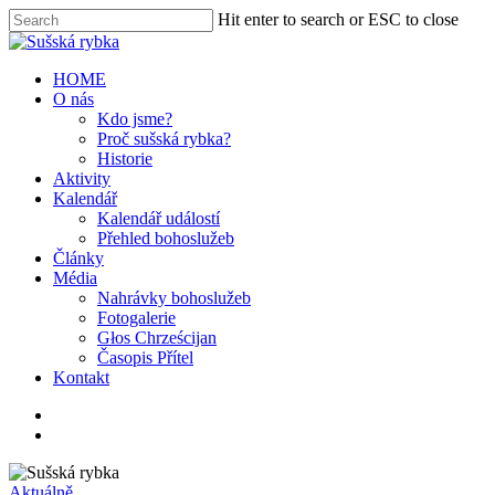
Hit enter to search or ESC to close
HOME
O nás
Kdo jsme?
Proč sušská rybka?
Historie
Aktivity
Kalendář
Kalendář událostí
Přehled bohoslužeb
Články
Média
Nahrávky bohoslužeb
Fotogalerie
Głos Chrześcijan
Časopis Přítel
Kontakt
Aktuálně