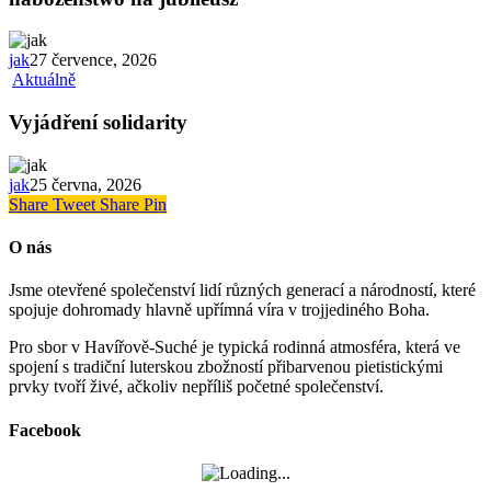
jak
27 července, 2026
Aktuálně
Vyjádření solidarity
jak
25 června, 2026
Share
Tweet
Share
Pin
O nás
Jsme otevřené společenství lidí různých generací a národností, které
spojuje dohromady hlavně upřímná víra v trojjediného Boha.
Pro sbor v Havířově-Suché je typická rodinná atmosféra, která ve
spojení s tradiční luterskou zbožností přibarvenou pietistickými
prvky tvoří živé, ačkoliv nepříliš početné společenství.
Facebook