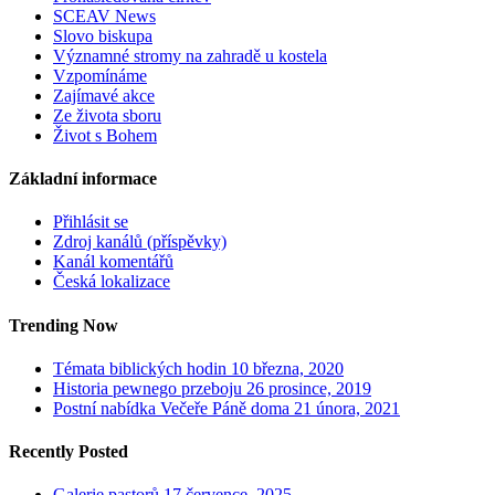
SCEAV News
Slovo biskupa
Významné stromy na zahradě u kostela
Vzpomínáme
Zajímavé akce
Ze života sboru
Život s Bohem
Základní informace
Přihlásit se
Zdroj kanálů (příspěvky)
Kanál komentářů
Česká lokalizace
Trending Now
Témata biblických hodin
10 března, 2020
Historia pewnego przeboju
26 prosince, 2019
Postní nabídka Večeře Páně doma
21 února, 2021
Recently Posted
Galerie pastorů
17 července, 2025