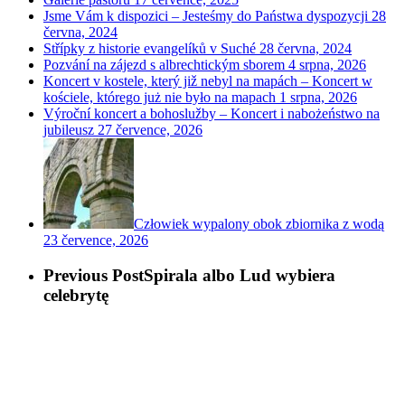
Jsme Vám k dispozici – Jesteśmy do Państwa dyspozycji
28
června, 2024
Střípky z historie evangelíků v Suché
28 června, 2024
Pozvání na zájezd s albrechtickým sborem
4 srpna, 2026
Koncert v kostele, který již nebyl na mapách – Koncert w
kościele, którego już nie było na mapach
1 srpna, 2026
Výroční koncert a bohoslužby – Koncert i nabożeństwo na
jubileusz
27 července, 2026
Człowiek wypalony obok zbiornika z wodą
23 července, 2026
Previous Post
Spirala albo Lud wybiera
celebrytę