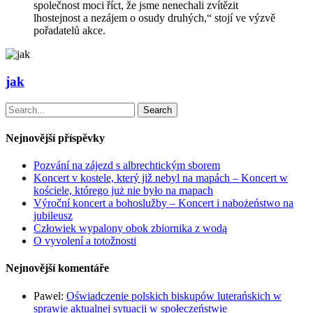
společnost moci říct, že jsme nenechali zvítězit
lhostejnost a nezájem o osudy druhých,“ stojí ve výzvě
pořadatelů akce.
jak
Search
Nejnovější příspěvky
Pozvání na zájezd s albrechtickým sborem
Koncert v kostele, který již nebyl na mapách – Koncert w
kościele, którego już nie było na mapach
Výroční koncert a bohoslužby – Koncert i nabożeństwo na
jubileusz
Człowiek wypalony obok zbiornika z wodą
O vyvolení a totožnosti
Nejnovější komentáře
Pawel
:
Oświadczenie polskich biskupów luterańskich w
sprawie aktualnej sytuacji w społeczeństwie