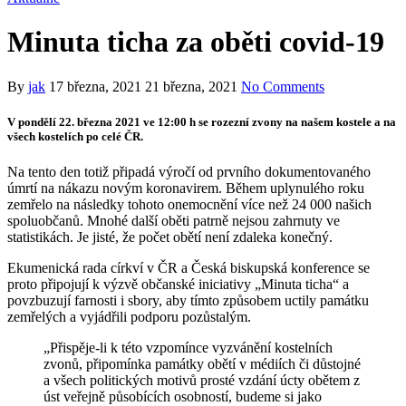
Minuta ticha za oběti covid-19
By
jak
17 března, 2021
21 března, 2021
No Comments
V pondělí 22. března 2021 ve 12:00 h se rozezní zvony na našem kostele a na
všech kostelích po celé ČR.
Na tento den totiž připadá výročí od prvního dokumentovaného
úmrtí na nákazu novým koronavirem. Během uplynulého roku
zemřelo na následky tohoto onemocnění více než 24 000 našich
spoluobčanů. Mnohé další oběti patrně nejsou zahrnuty ve
statistikách. Je jisté, že počet obětí není zdaleka konečný.
Ekumenická rada církví v ČR a Česká biskupská konference se
proto připojují k výzvě občanské iniciativy „Minuta ticha“ a
povzbuzují farnosti i sbory, aby tímto způsobem uctily památku
zemřelých a vyjádřili podporu pozůstalým.
„Přispěje-li k této vzpomínce vyzvánění kostelních
zvonů, připomínka památky obětí v médiích či důstojné
a všech politických motivů prosté vzdání úcty obětem z
úst veřejně působících osobností, budeme si jako