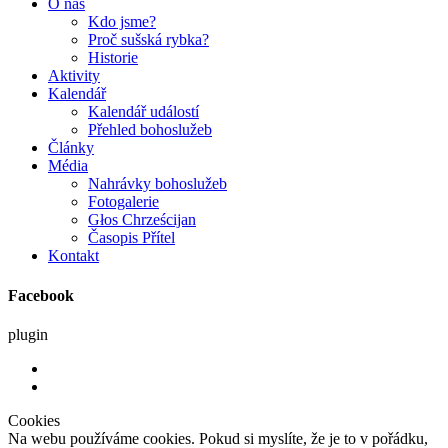
O nás
Kdo jsme?
Proč sušská rybka?
Historie
Aktivity
Kalendář
Kalendář událostí
Přehled bohoslužeb
Články
Média
Nahrávky bohoslužeb
Fotogalerie
Głos Chrześcijan
Časopis Přítel
Kontakt
Facebook
plugin
Cookies
Na webu používáme cookies. Pokud si myslíte, že je to v pořádku,