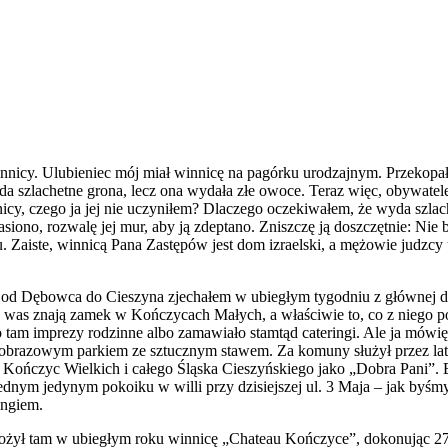
cy. Ulubieniec mój miał winnicę na pagórku urodzajnym. Przekopał ją 
da szlachetne grona, lecz ona wydała złe owoce. Teraz więc, obywatel
icy, czego ja jej nie uczyniłem? Dlaczego oczekiwałem, że wyda szla
pasiono, rozwalę jej mur, aby ją zdeptano. Zniszczę ją doszczętnie: Nie
. Zaiste, winnicą Pana Zastępów jest dom izraelski, a mężowie judzcy 
ąc od Dębowca do Cieszyna zjechałem w ubiegłym tygodniu z głównej dr
as znają zamek w Kończycach Małych, a właściwie to, co z niego poz
ło tam imprezy rodzinne albo zamawiało stamtąd
c
ateringi. Ale ja mówi
obrazowym parkiem ze sztucznym stawem.
Z
a komuny służył przez la
 Kończyc Wielkich i całego Śląska Cieszyńskiego jako „Dobra Pani”. 
nym jedynym pokoiku w willi przy dzisiejszej ul. 3 Maja – jak byśmy 
ingiem.
łożył tam w ubiegłym roku winnicę „Chateau Kończyce”, dokonując 270