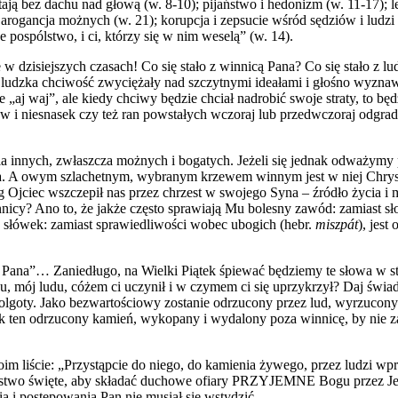
ają bez dachu nad głową (w. 8-10); pijaństwo i hedonizm (w. 11-17); 
arogancja możnych (w. 21); korupcja i zepsucie wśród sędziów i ludzi 
 pospólstwo, i ci, którzy się w nim weselą” (w. 14).
 w dzisiejszych czasach! Co się stało z winnicą Pana? Co się stało z
 ludzka chciwość zwycięż
a
ły nad szczytnymi ideałami i głośno wyznawa
 „aj waj”, ale kiedy chciwy będzie chciał nadrobić swoje straty, to b
w i niesnasek czy też ran powstałych wczoraj lub przedwczoraj odgrad
 innych, zwłaszcza możnych i bogatych. Jeżeli się jednak odważymy 
a
.
A ow
ym szlachetnym, wybranym krzewem winnym jest w niej Chrystus
Ojciec wszczepił nas przez chrzest w swojego Syna – źródło życia i m
nicy? Ano to, że jakże często sprawiają Mu bolesny zawód: zamiast sł
ra słówek: zamiast sprawiedliwości wobec ubogich (hebr.
m
iszpát
), jest
o Pana”… Zaniedługo, na Wielki Piątek śpiewać będziemy te słowa w s
du, mój ludu, cóżem ci uczynił i w czymem ci się uprzykrzył? Daj św
 Golgoty. Jako bezwartościowy zostanie odrzucony przez lud, wyrzuco
k ten odrzucony kamień, wykopany i wydalony poza winnicę, by nie za
 swoim liście: „Przystąpcie do niego, do kamienia żywego, przez ludzi
two święte, aby składać duchowe ofiary
PRZYJEMNE
Bogu przez Jez
 i postępowania Pan nie musiał się wstydzić.