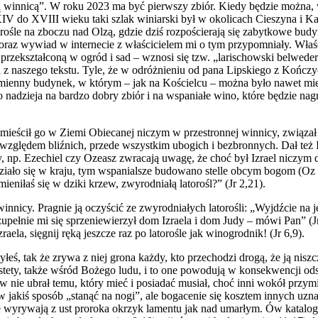
ną winnicą”. W roku 2023 ma być pierwszy zbiór. Kiedy będzie można,
IV do XVIII wieku taki szlak winiarski był w okolicach Cieszyna i 
rośle na zboczu nad Olzą, gdzie dziś rozpościerają się zabytkowe bu
raz wywiad w internecie z właścicielem mi o tym przypomniały. Właśc
j przekształconą w ogród i sad – wznosi się tzw. „larischowski belwe
 z naszego tekstu. Tyle, że w odróżnieniu od pana Lipskiego z Kończy
amienny budynek, w którym – jak na Kościelcu – moż
na było
nawet mie
o nadzieja na bardzo dobry zbiór i na wspaniałe wino, które będzie nag
umieścił go w Ziemi
O
biecanej niczym w przestronnej winnicy, związał
 względem bliźnich, przede wszystkim ubogich i bezbronnych. Dał też I
y, np. Ezechiel czy Ozeasz zwracają uwagę, że choć był Izrael
niczym
d
j działo się w kraju, tym wspanialsze budowano stelle obcym bogom (Oz 
ieniłaś się w dziki krzew, zwyrodniałą latorośl?” (Jr 2,21).
nicy. Pragnie ją oczyścić ze zwyrodniałych latorośli: „Wyjdźcie na je
upełnie mi się sprzeniewierzył dom Izraela i dom Judy – mówi Pan” (J
la, sięgnij ręką jeszcze raz po latorośle jak winogrodnik! (Jr 6,9).
eś, tak że zrywa z niej grona każdy, kto przechodzi drogą, że ją niszc
niestety, także wśród Bożego ludu, i to one powodują w konsekwencji
ie ubrał temu, który mieć i posiadać musiał, choć inni wokół przymie
 jakiś sposób „stanąć na nogi”, ale bogacenie się kosztem innych uzna
 wyrywają z ust proroka okrzyk lamentu jak nad umarłym. Ów katalog gr