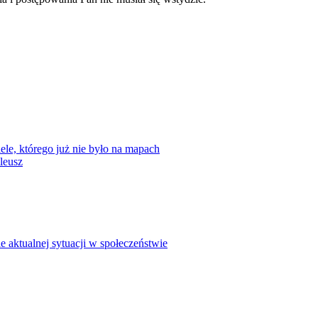
ele, którego już nie było na mapach
leusz
 aktualnej sytuacji w społeczeństwie