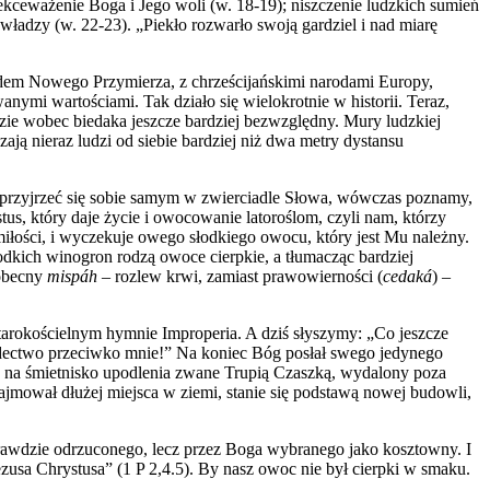
lekceważenie Boga i Jego woli (w. 18-19); niszczenie ludzkich sumień
władzy (w. 22-23). „Piekło rozwarło swoją gardziel i nad miarę
 ludem Nowego Przymierza, z chrześcijańskimi narodami Europy,
nymi wartościami. Tak działo się wielokrotnie w historii. Teraz,
ędzie wobec biedaka jeszcze bardziej bezwzględny. Mury ludzkiej
zają n
ieraz ludzi od siebie bardziej niż dwa metry dystansu
przyjrzeć się sobie samym w zwierciadle
S
łowa, wówczas poznamy,
, który daje życie i owocowanie latoroślom, czyli nam, którzy
iłości, i wyczekuje owego słodkiego owocu, który jest Mu należny.
odkich winogron rodzą owoce cierpkie, a tłumacząc bardziej
 obecny
mispáh
– rozlew krwi, zamiast prawowierności (
cedaká
) –
tarokościelnym hymnie Improperia. A dziś słyszymy: „Co jeszcze
iadectwo przeciwko mnie!” Na koniec Bóg posłał swego jedynego
ny na śmietnisko upodlenia zwane Trupią Czaszką, wydalony poza
jmował dłużej miejsca w ziemi, stanie się podstawą nowej budowli,
 wprawdzie odrzuconego, lecz przez Boga wybranego jako kosztowny. I
usa Chrystusa” (1 P 2,4.5). By nasz owoc nie był cierpki w smaku.