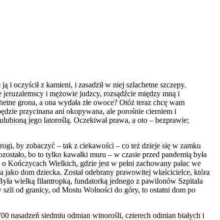
i oczyścił z kamieni, i zasadził w niej szlachetne szczepy.
e jeruzalemscy i mężowie judzcy, rozsądźcie między mną i
chetne grona, a ona wydała złe owoce? Otóż teraz chcę wam
 będzie przycinana ani okopywana, ale porośnie cierniem i
ulubioną jego latoroślą. Oczekiwał prawa, a oto – bezprawie;
ogi, by zobaczyć – tak z ciekawości – co też dzieje się w zamku
ostało, bo to tylko kawałki muru – w czasie przed pandemią była
ę o Kończycach Wielkich, gdzie jest w pełni zachowany pałac
we
ta jako dom dziecka. Został odebrany prawowitej właścicielce, która
Była wielk
ą
filantropk
ą
, fundatork
ą
jednego z pawilonów Szpitala
szli od granicy, od Mostu Wolności do góry, to ostatni dom po
0 nasadzeń siedmiu odmian winorośli, czterech odmian białych i