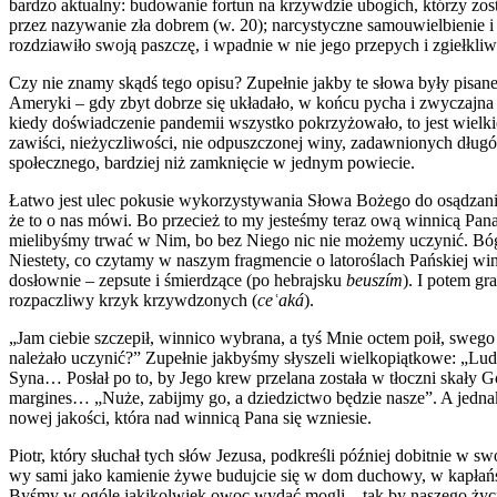
bardzo aktualny: budowanie fortun na krzywdzie ubogich, którzy zost
przez nazywanie zła dobrem (w. 20); narcystyczne samouwielbienie i 
rozdziawiło swoją paszczę, i wpadnie w nie jego przepych i zgiełkliwe
Czy nie znamy skądś tego opisu? Zupełnie jakby te słowa były pisane
Ameryki – gdy zbyt dobrze się układało, w końcu pycha i zwyczajna
kiedy doświadczenie pandemii wszystko pokrzyżowało, to jest wielkie
zawiści, nieżyczliwości, nie odpuszczonej winy, zadawnionych długó
społecznego, bardziej niż zamknięcie w jednym powiecie.
Łatwo jest ulec pokusie wykorzystywania
S
łowa Bożego do osądzania
że to o nas mówi.
Bo przecież
to my jesteśmy teraz ową
w
innicą Pa
n
mielibyśmy trwać
w Nim,
bo
bez Niego nic nie możemy uczynić. Bóg 
Niestety, co czytamy w naszym fragmencie o latorośl
ach Pańskiej
win
dosłownie – zepsute i śmierdzące (po hebrajsku
beuszím
). I potem g
rozpaczliwy krzyk krzywdzonych (
c
eʿaká
).
„Jam ciebie szczepił, winnico wybrana, a tyś Mnie octem poił, sweg
należało uczynić?”
Z
upełnie jakbyśmy słyszeli wielkopiątkowe: „Lu
Syna… Posłał po to, by Jego krew przelana została w tłoczni skały
margines… „Nuże, zabijmy go, a dziedzictwo będzie nasze”. A jedna
nowej jakości, która nad winnicą Pana się wzniesie.
Piotr, który słuchał tych słów Jezusa, podkreśli później dobitnie w
wy sami jako kamienie żywe budujcie się w dom duchowy, w kapłańs
Byśmy w ogóle jakikolwiek owoc wydać mogli – tak by naszego życia