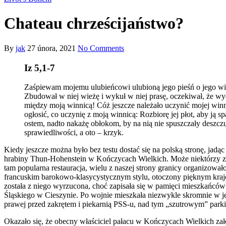
Chateau chrześcijaństwo?
By
jak
27 února, 2021
No Comments
Iz 5,1-7
Zaśpiewam mojemu ulubieńcowi ulubioną jego pieśń o jego winni
Zbudował w niej wieżę i wykuł w niej prasę, oczekiwał, że wy
między moją winnicą! Cóż jeszcze należało uczynić mojej winn
ogłosić, co uczynię z moją winnicą: Rozbiorę jej płot, aby ją s
ostem, nadto nakażę obłokom, by na nią nie spuszczały deszczu
sprawiedliwości, a oto – krzyk.
Kiedy jeszcze można było bez testu dostać się na polską stronę, jad
hrabiny Thun-Hohenstein w Kończycach Wielkich. Może niektórzy z w
tam popularna restauracja, wielu z naszej strony granicy organizowa
francuskim barokowo-klasycystycznym stylu, otoczony pi
ę
knym kraj
została z niego wyrzucona, choć zapisała się w pamięci mieszkańców
Śląskiego w Cieszynie.
Po wojnie mieszkała niezwykle skromnie w jed
prawej przed zakrętem i piekarnią PSS-u, nad tym „szutrowym” park
Okazało się, że obecny właściciel pałacu w Kończycach Wielkich za