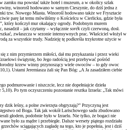
 w zamku ma powstać także hotel i muzeum, a w okolicy szlak
Karwiny, winorośl hodowano w samym Cieszynie, do dziś jedna z
dynki tzw. Nowego Miasta. Winorośl hodowano także we Frysztacie
iwie parę lat temu mówiliśmy o Kościelcu w Cierlicku, gdzie była
der”, który kończył mur okalający ogrody. Podobnym murem
c, nasadził – jak czytamy – wyłącznie
sor
ék
c
zyli czerwoną, dosł.
szkać, zwłaszcza w sezonie intensywnych prac. W
łaściciel włożył
w
rodą za wszystkie trudy. Nadzieję tę podkreśla trzykrotne użycie w
 się z nim przymierzem miłości, dał mu przykaza
nia
i przez wieki
zraelowi świątynię, bo Jego radością jest przebywać pośród
orodny krzew winny przynoszący wiele owoców – to gdy owoc
10,1). Ustami Jeremiasza żali się Pan Bóg: „A Ja zasadziłem ciebie
go podmurowanie i niszczcie, lecz nie dopełniajcie dzieła
r 5,10). Po tym oczyszczeniu pozostanie resztka Izraela: „Tak mówi
zy dzik leśny, a polne zwierzęta obgryzają?” Przyczyną jest
 odstępstwo od Boga. Tak jak wokół Larischowego sadu zbudowano
rali głodem, podobnie było w Izraelu. Nie tylko, że bogaci nie
wane było za mądre i przebiegłe. Dalsze wersety piątego rozdziału
zechów sciągających zagładę na tego, kto je popełnia, jest i dziś