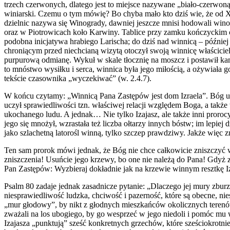
trzech czerwonych, dlatego jest to miejsce nazywane „biało-czerwo
winiarski. Czemu o tym mówię? Bo chyba mało kto dziś wie, że od X
dzielnic nazywa się Winogrady, dawniej jeszcze mnisi hodowali wino
oraz w Piotrowicach koło Karwiny. Tablice przy zamku kończyckim o
podobna inicjatywa hrabiego Larischa; do dziś nad winnicą – późnie
chroniącym przed niechcianą wizytą otoczył swoją winnicę właściciel
purpurową odmianę. W
yku
ł
w skale tłocznię na moszcz i postawił k
to mnóstwo wysiłku i serca, winnica
była
jego miłością, a ożywiała g
tekście czasownika „wyczekiwać” (w. 2.4.7).
W końcu czytamy: „Winnicą Pana Zastępów jest dom Izraela”. Bóg 
uczył sprawiedliwości tzn. właściwej relacji względem Boga, a także
ukochanego ludu. A jednak… Nie tylko Izajasz, ale także inni proroc
jego się mnożył, wzrastała też liczba ołtarzy innych bóstw; im lepie
jako szlachetną latorośl winną, tylko szczep prawdziwy. Jakże więc zm
Ten sam prorok mówi jednak, że Bóg nie chce całkowicie zniszczyć win
zniszczenia! Usuńcie jego krzewy, bo one nie należą do Pana! Gdyż z
Pan Zastępów: Wyzbieraj dokładnie jak na krzewie winnym resztkę Izrae
Psalm 80 zadaje jednak zasadnicze pytanie: „Dlaczego jej mury zburzył
niesprawiedliwość ludzka, chciwość i pazerność, które są obecne, 
„mur głodowy”, by nikt z głodnych mieszkańców okolicznych terenów n
zważali na los ubogiego, by go wesprzeć w jego niedoli i pomóc mu w
Izajasza „punktują” sześć konkretnych grzechów, które sześciokrotnie