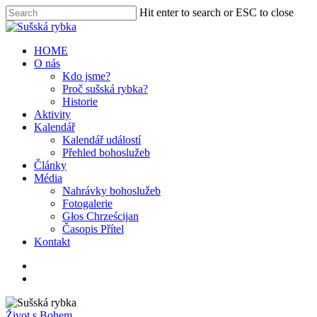
Hit enter to search or ESC to close
HOME
O nás
Kdo jsme?
Proč sušská rybka?
Historie
Aktivity
Kalendář
Kalendář událostí
Přehled bohoslužeb
Články
Média
Nahrávky bohoslužeb
Fotogalerie
Głos Chrześcijan
Časopis Přítel
Kontakt
Život s Bohem