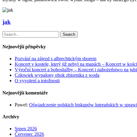
jak
Search
Nejnovější příspěvky
Pozvání na zájezd s albrechtickým sborem
Koncert v kostele, který již nebyl na mapách – Koncert w kości
Výroční koncert a bohoslužby – Koncert i nabożeństwo na jubi
Człowiek wypalony obok zbiornika z wodą
O vyvolení a totožnosti
Nejnovější komentáře
Pawel
:
Oświadczenie polskich biskupów luterańskich w sprawie
Archivy
Srpen 2026
Červenec 2026