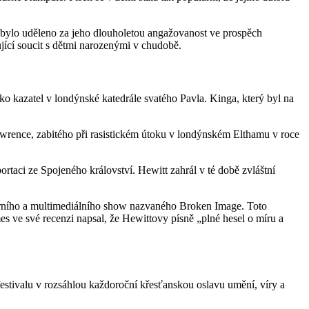
ylo uděleno za jeho dlouholetou angažovanost ve prospěch
jící soucit s dětmi narozenými v chudobě.
ko kazatel v londýnské katedrále svatého Pavla. Kinga, který byl na
wrence, zabitého při rasistickém útoku v londýnském Elthamu v roce
rtaci ze Spojeného království. Hewitt zahrál v té době zvláštní
rního a multimediálního show nazvaného Broken Image. Toto
es ve své recenzi napsal, že Hewittovy písně „plné hesel o míru a
estivalu v rozsáhlou každoroční křesťanskou oslavu umění, víry a