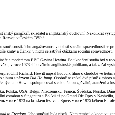
křesťanský písničkář, skladatel a anglikánský duchovní. Několikrát vy
Na Rozvoji v Českém Těšíně.
 současnosti. Jeho angažovanost v oblasti sociální spravedlnosti se pro
íše knihy a články, v nichž se zabývá otázkami sociální spravedlnosti.
ináře a moderátora BBC Gavina Hewitta. Po ukončení studia byl v r
o věku, v roce 1973 si ho všimlo anglikánské publikum, a tak začal vyst
erpret Cliff Richard. Hewitt napsal hudbu k filmu o chudobě ve třetím
ovo album s názvem
Did He Jump
. Osobně nazpíval dvě písně z tohoto 
četných alb Hewitt spolupracoval s celou řadou zpěváků, aranžérů a ins
u, Polsku, USA, Belgii, Nizozemsku, Francii, Švédsku, Norsku, Dánsk
lní ostrahou v Singapuru a Bolívii až po Grand Ole Opry v Nashvillu
 v roce 1973 na britském festivalu Spree, v roce 1975 během Eurofes
oad to Freedom
. Jeho součástí byla píseň „Namirembe“ o kopci v ugand