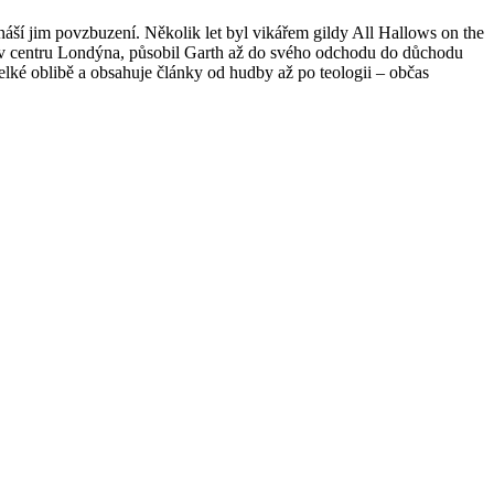
řináší jim povzbuzení. Několik let byl vikářem gildy All Hallows on the
p v centru Londýna, působil Garth až do svého odchodu do důchodu
lké oblibě a obsahuje články od hudby až po teologii – občas