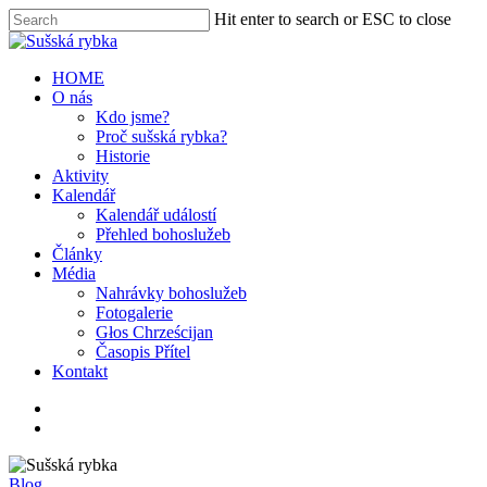
Hit enter to search or ESC to close
HOME
O nás
Kdo jsme?
Proč sušská rybka?
Historie
Aktivity
Kalendář
Kalendář událostí
Přehled bohoslužeb
Články
Média
Nahrávky bohoslužeb
Fotogalerie
Głos Chrześcijan
Časopis Přítel
Kontakt
Blog