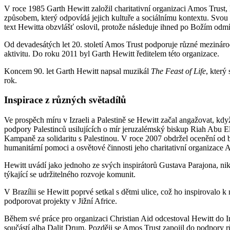
V roce 1985 Garth Hewitt založil charitativní organizaci Amos Trust
způsobem, který odpovídá jejich kultuře a sociálnímu kontextu. Svou
text Hewitta obzvlášť oslovil, protože následuje ihned po Božím odmítn
Od devadesátých let 20. století Amos Trust podporuje různé mezinárod
aktivitu. Do roku 2011 byl Garth Hewitt ředitelem této organizace.
Koncem 90. let Garth Hewitt napsal muzikál
The Feast of Life
, který
rok.
Inspirace z různých světadílů
Ve prospěch míru v Izraeli a Palestině se Hewitt začal angažovat, když
podpory Palestinců usilujících o mír jeruzalémský biskup Riah Abu E
Kampaně za solidaritu s Palestinou. V roce 2007 obdržel ocenění od b
humanitární pomoci a osvětové činnosti jeho charitativní organizace 
Hewitt uvádí jako jednoho ze svých inspirátorů Gustava Parajona, ni
týkající se udržitelného rozvoje komunit.
V Brazílii se Hewitt poprvé setkal s dětmi ulice, což ho inspirovalo 
podporovat projekty v Jižní Africe.
Během své práce pro organizaci Christian Aid odcestoval Hewitt do Ind
součástí alba Dalit Drum. Později se Amos Trust zapojil do podpory r