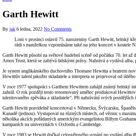
Garth Hewitt
By
jak
6 ledna, 2022
No Comments
Loni v prosinci oslavil 75. narozeniny Garth Hewitt, britský 
rádi s manželkou vzpomínáme také na jeho koncert v kostele 
Garth Hewitt působí na světové hudební scéně od počátku 70. let až do
Amos Trust, která se zabývá lidskými právy. Nahrává a vydává alba, p
Je synem anglikánského duchovního Thomase Hewitta a bratrem nov
Hewittův talent jakožto skladatele a interpreta se projevoval od útléh
V roce 1977 spolupráci s Garthem Hewittem zahájil známý britský int
zahrál. O rok později tento renomovaný umělec produkoval Hewitt
talentovaného zpěváka a skladatele“. Při nahrávání svých pozdějších 
Garth Hewitt pravidelně koncertoval v Německu, Švýcarsku, Španělsk
Kanadě (jednou). Vystupoval na různých místech, od věznic s maximá
několika akcích pořádaných americkým evangelistou Billym Grahamem:
kampaních na univerzitách v Oxfordu a Cambridge.
V roce 1983 se Hewitt dočkal celosvětového uznání po vydání alba
R