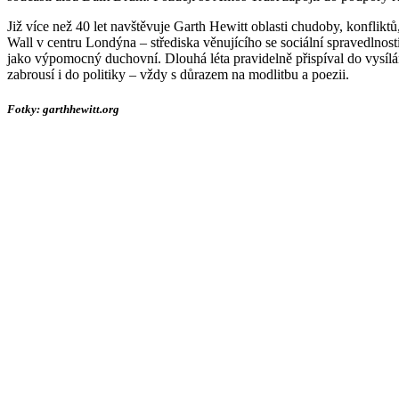
Již více než 40 let navštěvuje Garth Hewitt oblasti chudoby, konfliktů
Wall v centru Londýna – střediska věnujícího se sociální spravedln
jako výpomocný duchovní. Dlouhá léta pravidelně přispíval do vysílá
zabrousí i do politiky – vždy s důrazem na modlitbu a poezii.
Fotky: garthhewitt.org