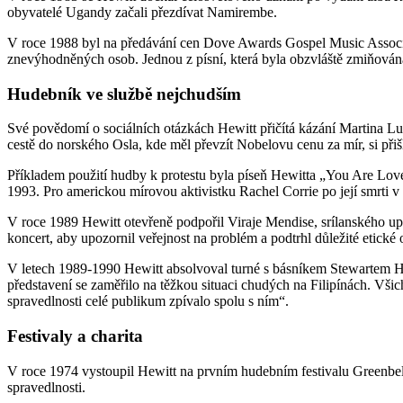
obyvatelé Ugandy začali přezdívat Namirembe.
V roce 1988 byl na předávání cen Dove Awards Gospel Music Associ
znevýhodněných osob. Jednou z písní, která byla obzvláště zmiňována,
Hudebník ve službě nejchudším
Své povědomí o sociálních otázkách Hewitt přičítá kázání Martina Lut
cestě do norského Osla, kde měl převzít Nobelovu cenu za mír, si přiš
Příkladem použití hudby k protestu byla píseň Hewitta „You Are Lo
1993. Pro americkou mírovou aktivistku Rachel Corrie po její smrti v
V roce 1989 Hewitt otevřeně podpořil Viraje Mendise, srílanského uprc
koncert, aby upozornil veřejnost na problém a podtrhl důležité etické 
V letech 1989-1990 Hewitt absolvoval turné s básníkem Stewartem 
představení se zaměřilo na těžkou situaci chudých na Filipínách. Všic
spravedlnosti celé publikum zpívalo spolu s ním“.
Festivaly a charita
V roce 1974 vystoupil Hewitt na prvním hudebním festivalu Greenbelt
spravedlnosti.