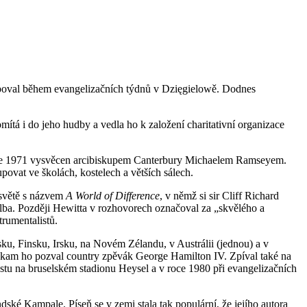
stupoval během evangelizačních týdnů v Dzięgielowě. Dodnes
mítá i do jeho hudby a vedla ho k založení charitativní organizace
oce 1971 vysvěcen arcibiskupem Canterbury Michaelem Ramseyem.
upovat ve školách, kostelech a větších sálech.
 světě s názvem
A World of Difference
, v němž si sir Cliff Richard
alba. Později Hewitta v rozhovorech označoval za „skvělého a
trumentalistů.
u, Finsku, Irsku, na Novém Zélandu, v Austrálii (jednou) a v
, kam ho pozval country zpěvák George Hamilton IV. Zpíval také na
tu na bruselském stadionu Heysel a v roce 1980 při evangelizačních
ské Kampale. Píseň se v zemi stala tak populární, že jejího autora