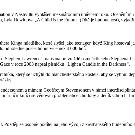
ation v Nashvillu vyhlášen mezinárodním umělcem roku. Ocenění mu b
 byla Hewittova „A Child is the Future“ (Dítě je budoucnost), vyjadřu
hera Kinga mladšího, které slyšel jako teenager, když King hostoval ja
lo odpoledne poslechnout více než 4 000 lidí.
ved Stephen Lawrence“, napsaná po vraždě osmnáctiletého Stephena La
 Gaze v roce 2003 napsal písničku „Light a Candle in the Darkness“.
hlíka, který se uchýlil do manchesterského kostela, aby se vyhnul depo
otázky.
Hendersonem a mimem Geoffreym Stevensonem v rámci interdiscipliná
hni tři účinkující se věnovali problematice chudoby a deník Church Tim
. Později se osobně podílel na jeho vývoji z křesťanského hudebního f