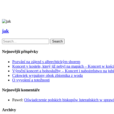
jak
Search
Nejnovější příspěvky
Pozvání na zájezd s albrechtickým sborem
Koncert v kostele, který již nebyl na mapách – Koncert w kości
Výroční koncert a bohoslužby – Koncert i nabożeństwo na jubi
Człowiek wypalony obok zbiornika z wodą
O vyvolení a totožnosti
Nejnovější komentáře
Pawel
:
Oświadczenie polskich biskupów luterańskich w sprawie
Archivy