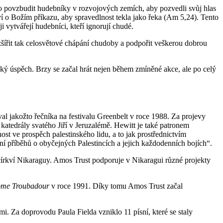
lo povzbudit hudebníky v rozvojových zemích, aby pozvedli svůj hlas
í o Božím příkazu, aby spravedlnost tekla jako řeka (Am 5,24). Tento
 vytvářejí hudebníci, kteří ignorují chudé.
ozšířit tak celosvětové chápání chudoby a podpořit veškerou dobrou
lký úspěch. Brzy se začal hrát nejen během zmíněné akce, ale po celý
val jakožto řečníka na festivalu Greenbelt v roce 1988. Za projevy
atedrály svatého Jiří v Jeruzalémě. Hewitt je také patronem
st ve prospěch palestinského lidu, a to jak prostřednictvím
ní příběhů o obyčejných Palestincích a jejich každodenních bojích“.
 církví Nikaraguy. Amos Trust podporuje v Nikaragui různé projekty
ome Troubadour
v roce 1991. Díky tomu Amos Trust začal
mi. Za doprovodu Paula Fielda vzniklo 11 písní, které se staly