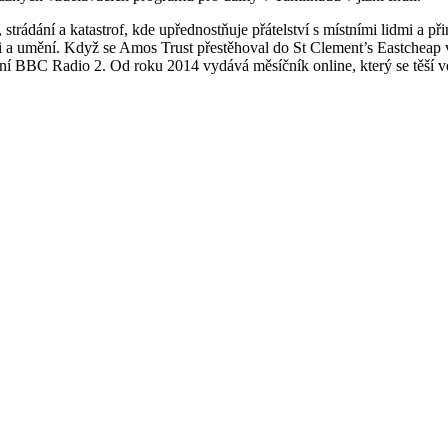
, strádání a katastrof, kde upřednostňuje přátelství s místními lidmi a p
osti a umění. Když se Amos Trust přestěhoval do St Clement’s Eastchea
ní BBC Radio 2. Od roku 2014 vydává měsíčník online, který se těší ve