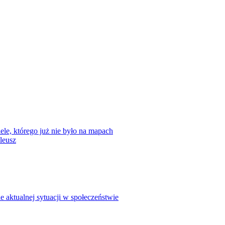
ele, którego już nie było na mapach
leusz
 aktualnej sytuacji w społeczeństwie