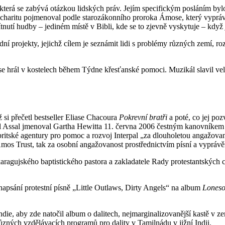
, která se zabývá otázkou lidských práv. Jejím specifickým posláním by
 charitu pojmenoval podle starozákonního proroka Ámose, který vypráv
utí hudby – jediném místě v Bibli, kde se to zjevně vyskytuje – když ji
ní projekty, jejichž cílem je seznámit lidi s problémy různých zemí, r
 se hrál v kostelech během Týdne křesťanské pomoci. Muzikál slavil ve
 si přečetl bestseller Eliase Chacoura
Pokrevní bratři
a poté, co jej poz
l Assal jmenoval Gartha Hewitta 11. června 2006 čestným kanovníkem k
ritské agentury pro pomoc a rozvoj Interpal „za dlouholetou angažovano
Amos Trust, tak za osobní angažovanost prostřednictvím písní a vyprávě
karagujského baptistického pastora a zakladatele Rady protestantských
k napsání protestní písně „Little Outlaws, Dirty Angels“ na album
Lones
ie, aby zde natočil album o dalitech, nejmarginalizovanější kastě v ze
ůzných vzdělávacích programů pro dality v Tamilnádu v jižní Indii.