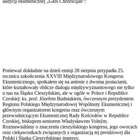
audycji ekumenicznej „Głos Chrześcijan”:
Ponieważ dokładnie na dzień emisji 28 sierpnia przypadła 25.
rocznica zakończenia XXVIII Międzynarodowego Kongresu
Ekumenicznego, spotkałem się na antenie z dwoma postaciami,
które kształtowały oblicze dialogu międzywyznaniowego nie tylko
u nas na Śląsku Cieszyńskim, ale w ogóle w Polsce i Republice
Czeskiej: ks. prof. Józefem Budniakiem, ówczesnym prezydentem
Regionu Polskiego Międzynarodowej Wspólnoty Ekumenicznej i
głównym organizatorem kongresu oraz ówczesnym
przewodniczącym Ekumenicznej Rady Kościołów w Republice
Czeskiej, biskupem-seniorem Władysławem Volným.
Rozmawialiśmy o znaczeniu cieszyńskiego kongresu, jego owocach
oraz ciekawostkach związanych z organizacją tej prestiżowej dla
Polski i Śląska Cieszyńskiego imprezy.