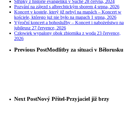
Střípky z historie evangelíků v Suché
28 června, 2024
Pozvání na zájezd s albrechtickým sborem
4 srpna, 2026
Koncert v kostele, který již nebyl na mapách – Koncert w
kościele, którego już nie było na mapach
1 srpna, 2026
Výroční koncert a bohoslužby – Koncert i nabożeństwo na
jubileusz
27 července, 2026
Człowiek wypalony obok zbiornika z wodą
23 července,
2026
Previous Post
Modlitby za situaci v Bělorusku
Next Post
Nový Přítel-Przyjaciel již brzy