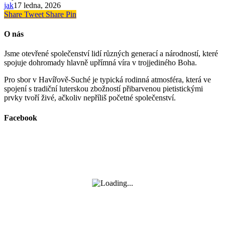
jak
17 ledna, 2026
Share
Tweet
Share
Pin
O nás
Jsme otevřené společenství lidí různých generací a národností, které
spojuje dohromady hlavně upřímná víra v trojjediného Boha.
Pro sbor v Havířově-Suché je typická rodinná atmosféra, která ve
spojení s tradiční luterskou zbožností přibarvenou pietistickými
prvky tvoří živé, ačkoliv nepříliš početné společenství.
Facebook