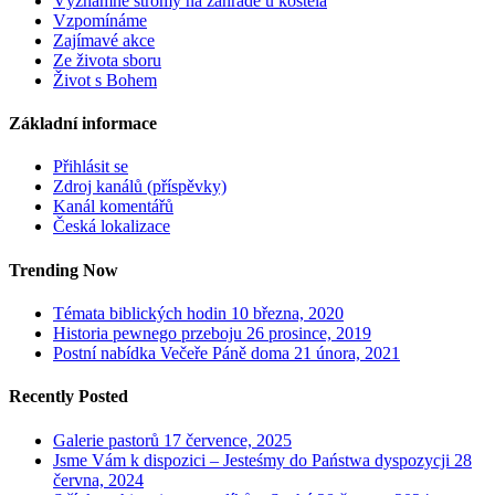
Významné stromy na zahradě u kostela
Vzpomínáme
Zajímavé akce
Ze života sboru
Život s Bohem
Základní informace
Přihlásit se
Zdroj kanálů (příspěvky)
Kanál komentářů
Česká lokalizace
Trending Now
Témata biblických hodin
10 března, 2020
Historia pewnego przeboju
26 prosince, 2019
Postní nabídka Večeře Páně doma
21 února, 2021
Recently Posted
Galerie pastorů
17 července, 2025
Jsme Vám k dispozici – Jesteśmy do Państwa dyspozycji
28
června, 2024