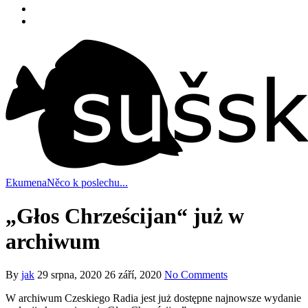
Ekumena
Něco k poslechu...
„Głos Chrześcijan“ już w
archiwum
By
jak
29 srpna, 2020
26 září, 2020
No Comments
W archiwum Czeskiego Radia jest już dostępne najnowsze wydanie