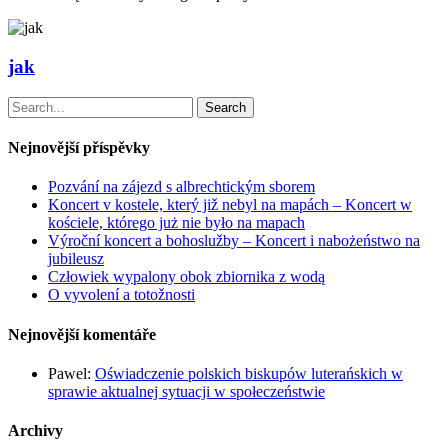
jak
Search
Nejnovější příspěvky
Pozvání na zájezd s albrechtickým sborem
Koncert v kostele, který již nebyl na mapách – Koncert w
kościele, którego już nie było na mapach
Výroční koncert a bohoslužby – Koncert i nabożeństwo na
jubileusz
Człowiek wypalony obok zbiornika z wodą
O vyvolení a totožnosti
Nejnovější komentáře
Pawel
:
Oświadczenie polskich biskupów luterańskich w
sprawie aktualnej sytuacji w społeczeństwie
Archivy