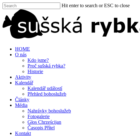
Hit enter to search or ESC to close
HOME
O nás
Kdo jsme?
Proč sušská rybka?
Historie
Aktivity
Kalendář
Kalendář událostí
Přehled bohoslužeb
Články
Média
Nahrávky bohoslužeb
Fotogalerie
Głos Chrześcijan
Časopis Přítel
Kontakt