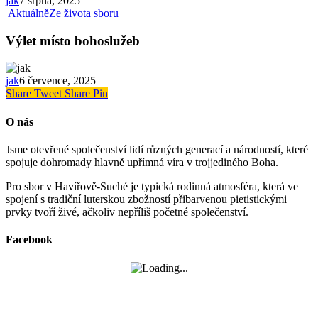
jak
7 srpna, 2025
Aktuálně
Ze života sboru
Výlet místo bohoslužeb
jak
6 července, 2025
Share
Tweet
Share
Pin
O nás
Jsme otevřené společenství lidí různých generací a národností, které
spojuje dohromady hlavně upřímná víra v trojjediného Boha.
Pro sbor v Havířově-Suché je typická rodinná atmosféra, která ve
spojení s tradiční luterskou zbožností přibarvenou pietistickými
prvky tvoří živé, ačkoliv nepříliš početné společenství.
Facebook