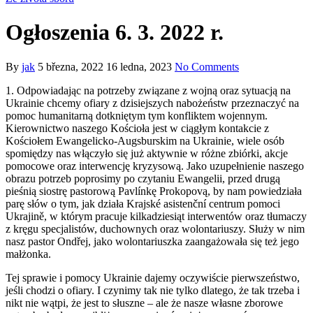
Ogłoszenia 6. 3. 2022 r.
By
jak
5 března, 2022
16 ledna, 2023
No Comments
1. Odpowiadaj
ąc na potrzeby związane z wojną oraz sytuacją na
Ukrainie chcemy ofiary z dzisiejszych nabożeństw przeznaczyć na
pomoc humanitarną dotkniętym tym konfliktem wojennym.
Kierownictwo naszego Kości
o
ła jest w ciągłym kontakcie z
Kościołem Ewangelicko-Augsburskim na Ukrainie, wiele osób
spomi
ę
dzy nas włączyło się już aktywnie w różne zbiórki, akcje
pomocowe oraz interwencję kryzysową. Jako uzupełnienie naszego
obrazu potrzeb poprosimy po czytaniu Ewangelii, przed drugą
pieśnią siostrę pastorową
Pavlínk
ę
Prokopovą,
by nam powiedziała
parę słów o tym, jak działa Krajské asistenční centr
um
pomoci
Ukrajině,
w kt
óry
m pracuje
kilkadziesiąt
interwentów
ora
z
tłumaczy
z kręgu specjalistów, duchownych oraz wolontariuszy. Służy w nim
nasz pastor
Ondřej,
jako wolontariuszka zaangażowała się też jego
małżonka.
Tej sprawie i pomocy Ukrainie dajemy oczywiście pierwszeństwo,
jeśli chodzi o ofiary. I czynimy tak nie tylko dlatego, że tak trzeba i
nikt nie wątpi, że jest to słuszne – ale że nasze własne zborowe