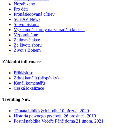
Nezařazeno
Pro děti
Pronásledovaná církev
SCEAV News
Slovo biskupa
Významné stromy na zahradě u kostela
Vzpomínáme
Zajímavé akce
Ze života sboru
Život s Bohem
Základní informace
Přihlásit se
Zdroj kanálů (příspěvky)
Kanál komentářů
Česká lokalizace
Trending Now
Témata biblických hodin
10 března, 2020
Historia pewnego przeboju
26 prosince, 2019
Postní nabídka Večeře Páně doma
21 února, 2021