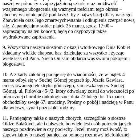
naszej współpracy z zaprzyjaźnioną szkołą oraz możliwość
wzajemnego ubogacenia się ważnymi treściami tego okresu –
chcemy wspólnie pójść pod krzyż, by z najwyższej ofiary naszego
Zbawiciela oraz Jego zmartwychwstania i odkupienia czerpać nową
siłę. Zapamiętajmy sobie: piątek 25 marca, godz. 17:00 –
zapraszajmy na ten koncert; będą do dsypozycji także
wydrukowane zaproszenia.
9. Wszystkim naszym siostrom z okazji wtorkowego Dnia Kobiet
składamy wielkie chapeau bas, dziękując za wszystko i życząc
wiele łask od Pana. Niech On sam obdarza was swoim pokojem i
błogosławi.
10. A z karty żałobnej podaje się do wiadomości, że w piątek 4
marca odbył się w Suchej Górnej pogrzeb śp. Józefa Gawlasa,
emerytowanego elektryka góniczego, zamieszkałego w Suchej
Górnej, ul. Firlovka 454/2, który odwołany został do wieczności po
półrocznej chorobie onkologicznej dnia 27 lutego br. 15 marca
obchodziłby swoje 67. urodziny. Prośmy o pokój i nadzieję w Panu
dla wdowy, syna i pozostałej rodziny.
11. Pamiętajmy także o naszych chorych, szczególnie o siostrze
Oldze
Balášovej, ale i
dalszych, bo wiele jest osób potrzebujących
naszego pozdrowienia czy pociechy. Jeżeli mamy możliwość, to
zapewniajmy o naszej pamięci za pomocą rozmowy telefonicznej.