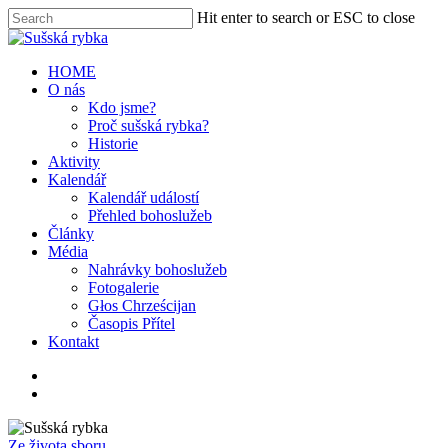
Hit enter to search or ESC to close
HOME
O nás
Kdo jsme?
Proč sušská rybka?
Historie
Aktivity
Kalendář
Kalendář událostí
Přehled bohoslužeb
Články
Média
Nahrávky bohoslužeb
Fotogalerie
Głos Chrześcijan
Časopis Přítel
Kontakt
Ze života sboru