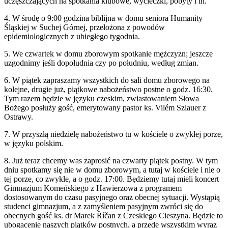
uczęszczających na spotkania klubowe, wycieczki, pobyty i in.
4. W środę o 9:00 godzina biblijna w domu seniora Humanity
Śląskiej w Suchej Górnej, przełożona z powodów
epidemiologicznych z ubiegłego tygodnia.
5. We czwartek w domu zborowym spotkanie mężczyzn; jeszcze
uzgodnimy jeśli dopołudnia czy po południu, według zmian.
6. W piątek zapraszamy wszystkich do sali domu zborowego na
kolejne, drugie już, piątkowe nabożeństwo postne o godz. 16:30.
Tym razem będzie w języku czeskim, zwiastowaniem Słowa
Bożego posłuży gość, emerytowany pastor ks.
Vilém
Szlauer z
Ostrawy.
7. W przyszłą niedzielę nabożeństwo tu w kościele o zwykłej porze,
w języku polskim.
8. Już teraz chcemy was zaprosić na czwarty piątek postny. W tym
dniu spotkamy się nie w domu zborowym, a tutaj w kościele i nie o
tej porze, co zwykle, a o godz. 17:00. Będziemy tutaj mieli koncert
Gimnazjum Komeńskiego z Hawierzowa z programem
dostosowanym do czasu pasyjnego oraz obecnej sytuacji. Wystąpią
studenci gimnazjum, a z zamyśleniem pasyjnym zwróci się do
obecnych gość ks. dr Marek
Říčan
z Czeskiego Cieszyna. Będzie to
ubogacenie naszych piątków postnych, a przede wszystkim wyraz