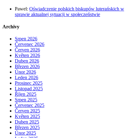
Pawel
:
Oświadczenie polskich biskupów luterańskich w
sprawie aktualnej sytuacji w społeczeństwie
Archivy
Srpen 2026
Červenec 2026
Červen 2026
Květen 2026
Duben 2026
Březen 2026
Únor 2026
Leden 2026
Prosinec 2025
Listopad 2025
Říjen 2025
Srpen 2025
Červenec 2025
Červen 2025
Květen 2025
Duben 2025
Březen 2025
Únor 2025