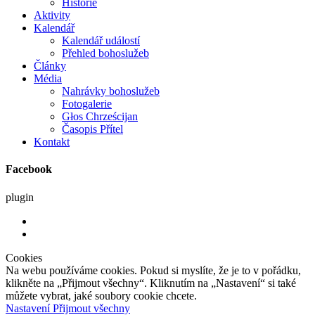
Historie
Aktivity
Kalendář
Kalendář událostí
Přehled bohoslužeb
Články
Média
Nahrávky bohoslužeb
Fotogalerie
Głos Chrześcijan
Časopis Přítel
Kontakt
Facebook
plugin
Cookies
Na webu používáme cookies. Pokud si myslíte, že je to v pořádku,
klikněte na „Přijmout všechny“. Kliknutím na „Nastavení“ si také
můžete vybrat, jaké soubory cookie chcete.
Nastavení
Přijmout všechny