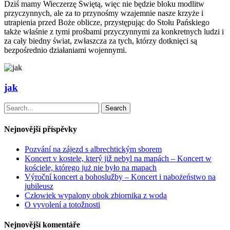
Dziś mamy Wieczerzę Świętą, więc nie będzie bloku modlitw
przyczynnych, ale za to przynośmy wzajemnie nasze krzyże i
utrapienia przed Boże oblicze, przystępując do Stołu Pańskiego
także właśnie z tymi prośbami przyczynnymi za konkretnych ludzi i
za cały biedny świat, zwłaszcza za tych, którzy dotknięci są
bezpośrednio działaniami wojennymi.
jak
Search
Nejnovější příspěvky
Pozvání na zájezd s albrechtickým sborem
Koncert v kostele, který již nebyl na mapách – Koncert w
kościele, którego już nie było na mapach
Výroční koncert a bohoslužby – Koncert i nabożeństwo na
jubileusz
Człowiek wypalony obok zbiornika z wodą
O vyvolení a totožnosti
Nejnovější komentáře