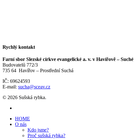
Rychlý kontakt
Farní sbor Slezské církve evangelické a. v. v Havířově – Suché
Budovatelů 772/3
735 64 Havířov – Prostřední Suchá
IČ: 69624593
E-mail:
sucha@sceav.cz
© 2026 Sušská rybka.
HOME
O nás
Kdo jsme?
Proč sušská rybka?