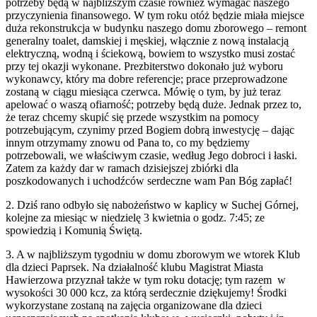
potrzeby będą w najbliższym czasie również wymagać naszego
przyczynienia finansowego. W tym roku otóż będzie miała miejsce
duża rekonstrukcja w budynku naszego domu zborowego – remont
generalny toalet, damskiej i męskiej, włącznie z nową instalacją
elektryczną, wodną i ściekową, bowiem to wszystko musi zostać
przy tej okazji wykonane. Prezbiterstwo dokonało już wyboru
wykonawcy, który ma dobre referencje; prace przeprowadzone
zostaną w ciągu miesiąca czerwca. Mówię o tym, by już teraz
apelować o waszą ofiarność; potrzeby będą duże. Jednak przez to,
że teraz chcemy skupić się przede wszystkim na pomocy
potrzebującym, czynimy przed Bogiem dobrą inwestycję – dając
innym otrzymamy znowu od Pana to, co my będziemy
potrzebowali, we właściwym czasie, według Jego dobroci i łaski.
Zatem za każdy dar w ramach dzisiejszej zbiórki dla
poszkodowanych i uchodźców serdeczne wam Pan Bóg zapłać!
2. Dziś rano odbyło się nabożeństwo w kaplicy w Suchej Górnej,
kolejne za miesiąc w niedzielę 3 kwietnia o godz. 7:45; ze
spowiedzią i Komunią Świętą.
3. A w najbliższym tygodniu w domu zborowym we wtorek Klub
dla dzieci Paprsek. Na działalność klubu Magistrat Miasta
Hawierzowa przyznał także w tym roku dotację; tym razem w
wysokości 30 000 kcz, za którą serdecznie dziękujemy! Środki
wykorzystane zostaną na zajęcia organizowane dla dzieci