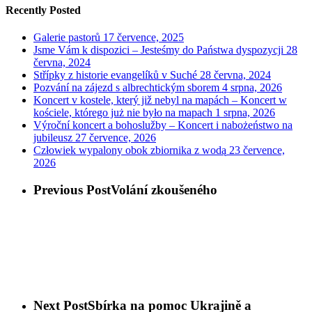
Recently Posted
Galerie pastorů
17 července, 2025
Jsme Vám k dispozici – Jesteśmy do Państwa dyspozycji
28
června, 2024
Střípky z historie evangelíků v Suché
28 června, 2024
Pozvání na zájezd s albrechtickým sborem
4 srpna, 2026
Koncert v kostele, který již nebyl na mapách – Koncert w
kościele, którego już nie było na mapach
1 srpna, 2026
Výroční koncert a bohoslužby – Koncert i nabożeństwo na
jubileusz
27 července, 2026
Człowiek wypalony obok zbiornika z wodą
23 července,
2026
Previous Post
Volání zkoušeného
Next Post
Sbírka na pomoc Ukrajině a