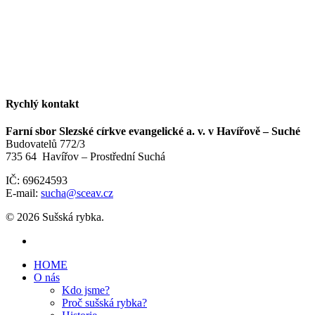
Rychlý kontakt
Farní sbor Slezské církve evangelické a. v. v Havířově – Suché
Budovatelů 772/3
735 64 Havířov – Prostřední Suchá
IČ: 69624593
E-mail:
sucha@sceav.cz
© 2026 Sušská rybka.
HOME
O nás
Kdo jsme?
Proč sušská rybka?