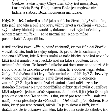
Greków, zwiastujemy Chrystusa, który jest mocą Bożą
i mądrością Bożą. Bo głupstwo Boże jest mędrsze niż
ludzie, a słabość Boża mocniejsza niż ludzie.
Kdy
ž Pán Ježíš mluvil o sobě jako o chlebu života, když slíbil těm,
kdo jedí jeho tělo a pijí jeho krev, věčný život a vzkříšení – vzbudil
svými slovy hluboký nesouhlas, dokonce mezi svými učedníky.
Mnozí z nich mu řekli: „To je hrozná řeč! Kdo to může
poslouchat?“ A opustili ho.
Když apoštol Pavel káže o jediné záchraně, kterou Bůh dal člověku
v Ježíši Kristu, budí to stejný odpor. To proto, že ta záchrana je
spojena s křížem, kde Kristus umírá za naše hříchy. Apoštol nevidí v
kříži jakýsi amulet, který leckdo nosí na krku s pocitem, že ho
ochrání před zlem. To konečně nikoho ani dnes moc nepopouzí. Ale
slovo o kříži, ta základní zvěst evangelia, ta je dodnes nepřijatelná;
že by před dvěma tisíci lety někdo umíral za mé hříchy? Že bez víry
v oběť toho Ukřižovaného je můj život prázdný, či dokonce
zmarněný? Že bych nedokázal vlastními silami udělat ze sebe
dobrého člověka? Na tyto podrážděné otázky dává zvěst o Ježíšově
kříži odpověď jednoznačně zápornou. Jen budeš-li jíst jeho tělo a pít
jeho krev, jen spojíš-li se vírou s tím, který pro tebe umřel, smíš mít
naději, která přesahuje do věčnosti a můžeš obstát před Bohem. Bez
toho, který pro tebe zemřel, nikoli. To je to slovo o kříži, které
dráždí tak, že je bláznovstvím těm, kdo jsou na cestě do záhuby, jak