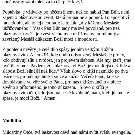
choćbyśmy sami mieli za to cierpieć krzyż.
Poptávka je vždycky po něčem jiném, než co nabízí Pán Bůh, není
zájem o bláznovskou zvěst, která propadne a popudí. To apoštol ví
moc dobře, ale to jej neodradí: je to tak, „my kážeme Mesiáše
ukřižovaného.“ Však Pán Bůh tady má své povolané, pro něž
bláznovská zvěst je zvěst záchrany a ukřižovaný, odmítnutý a
zavržený Mesiáš důkazem Boží moci a moudrosti.
Z pohledu nevěry je celé dílo spásy jedním velkým Božím
bláznovstvím. A ten kříž, kde umírá odsouzený Mesiáš, je pro ty,
k
do
obdivují sílu a tvrdost, jen projevem slabosti. Ale my, kteří jsme
uvěřili, víme s Pavlem, že „bláznovství Boží je moudřejší než lidé a
slabost Boží silnější než lidé.“ Však slovo o kříži nezmlklo po dva
tisíce let, proměňuje lidská srdce a každá Večeře Páně, kde se
dovoláváme ve víře svého Pána, pro nás ukřižovaného a přece
živého a přítomného, je toho důkazem. „Slovo o kříži je
bláznovstvím těm, kdo jsou na cestě k záhubě, nám, kteří jdeme ke
spáse, je mocí Boží.“
Amen.
Modlitba
Milosrdn
ý Otče, tvá laskavost dává nad námi svítit světlu evangelia.