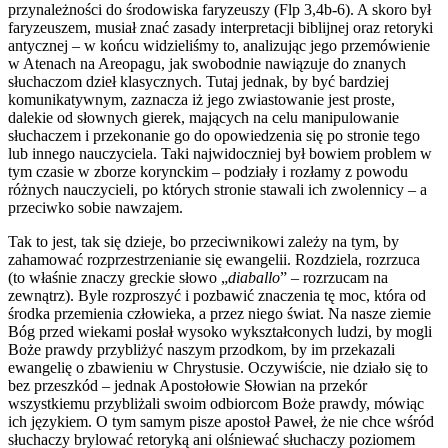
przynależności do środowiska faryzeuszy (Flp 3,4b-6). A skoro był
faryzeuszem, musiał znać zasady interpretacji biblijnej oraz retoryki
antycznej – w końcu widzieliśmy to, analizując jego przemówienie
w Atenach na Areopagu, jak swobodnie nawiązuje do znanych
słuchaczom dzieł klasycznych. Tutaj jednak, by być bardziej
komunikatywnym, zaznacza iż jego zwiastowanie jest proste,
dalekie od słownych gierek, mających na celu manipulowanie
słuchaczem i przekonanie go do opowiedzenia się po stronie tego
lub innego nauczyciela. Taki najwidoczniej był bowiem problem w
tym czasie w zborze korynckim – podziały i rozłamy z powodu
różnych nauczycieli, po których stronie stawali ich zwolennicy – a
przeciwko sobie nawzajem.
Tak to jest, tak się dzieje, bo przeciwnikowi zależy na tym, by
zahamować rozprzestrzenianie się ewangelii. Rozdziela, rozrzuca
(to właśnie znaczy greckie słowo „
diaballo
” – rozrzucam na
zewnątrz). Byle rozproszyć i pozbawić znaczenia tę moc, która od
środka przemienia człowieka, a przez niego świat. Na nasze ziemie
Bóg przed wiekami posłał wysoko wykształconych ludzi, by mogli
Boże prawdy przybliżyć naszym przodkom, by im przekaza
li
ewangelię o zbawieniu w Chrystusie. Oczywiście, nie działo się to
bez przeszkód – jednak Apostołowie Słowian na przekór
wszystkiemu przybliżali swoim odbiorcom Boże prawdy, mówiąc
ich językiem. O tym samym pisze apostoł Paweł, że nie chce wśród
słuchaczy brylować retoryką ani olśniewać słuchaczy poziomem