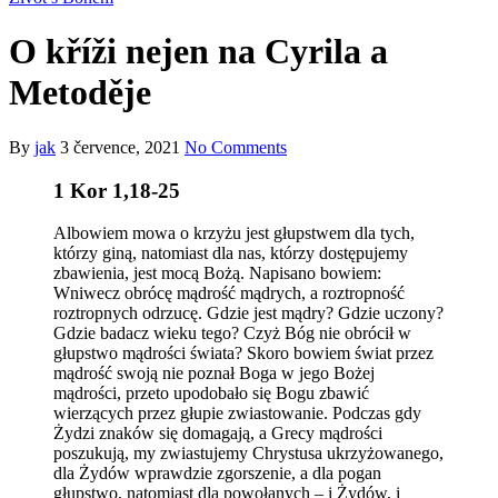
O kříži nejen na Cyrila a
Metoděje
By
jak
3 července, 2021
No Comments
1 Kor 1,18-25
Albowiem mowa o krzyżu jest głupstwem dla tych,
którzy giną, natomiast dla nas, którzy dostępujemy
zbawienia, jest mocą Bożą. Napisano bowiem:
Wniwecz obrócę mądrość mądrych, a roztropność
roztropnych odrzucę. Gdzie jest mądry? Gdzie uczony?
Gdzie badacz wieku tego? Czyż Bóg nie obrócił w
głupstwo mądrości świata? Skoro bowiem świat przez
mądrość swoją nie poznał Boga w jego Bożej
mądrości, przeto upodobało się Bogu zbawić
wierzących przez głupie zwiastowanie. Podczas gdy
Żydzi znaków się domagają, a Grecy mądrości
poszukują, my zwiastujemy Chrystusa ukrzyżowanego,
dla Żydów wprawdzie zgorszenie, a dla pogan
głupstwo, natomiast dla powołanych – i Żydów, i