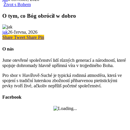
Život s Bohem
O tym, co Bóg obrócił w dobro
jak
26 června, 2026
Share
Tweet
Share
Pin
O nás
Jsme otevřené společenství lidí různých generací a národností, které
spojuje dohromady hlavně upřímná víra v trojjediného Boha.
Pro sbor v Havířově-Suché je typická rodinná atmosféra, která ve
spojení s tradiční luterskou zbožností přibarvenou pietistickými
prvky tvoří živé, ačkoliv nepříliš početné společenství.
Facebook