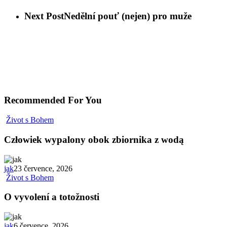
Next Post
Nedělní pouť (nejen) pro muže
Recommended For You
Život s Bohem
Człowiek wypalony obok zbiornika z wodą
jak
23 července, 2026
Život s Bohem
O vyvolení a totožnosti
jak
6 července, 2026