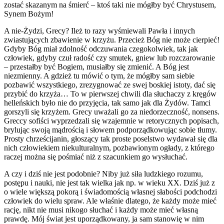
zostać skazanym na śmierć – ktoś taki nie mógłby być Chrystusem,
Synem Bożym!
A nie-Żydzi, Grecy? Ileż to razy wyśmiewali Pawła i innych
zwiastujących zbawienie w krzyżu. Przecież Bóg nie może cierpieć!
Gdyby Bóg miał zdolność odczuwania czegokolwiek, tak jak
człowiek, gdyby czuł radość czy smutek, gniew lub rozczarowanie
– przestałby być Bogiem, musiałby się zmienić. A Bóg jest
niezmienny. A gdzież tu mówić o tym, że mógłby sam siebie
pozbawić wszystkiego, zrezygnować ze swej boskiej istoty, dać się
przybić do krzyża… To w pierwszej chwili dla słuchaczy z kręgów
helleńskich było nie do przyjęcia, tak samo jak dla Żydów. Tamci
gorszyli się krzyżem. Grecy uważali go za niedorzeczność, nonsens.
Greccy sofiści wyprzedzali się wzajemnie w retorycznych popisach,
brylując swoją mądrością i słowem podporządkowując sobie tłumy.
Prosty chrześcijanin, głoszący tak proste poselstwo wydawał się dla
nich człowiekiem niekulturalnym, pozbawionym ogłady, z którego
raczej można się pośmiać niż z szacunkiem go wysłuchać.
A czy i dziś nie jest podobnie? Niby już siła ludzkiego rozumu,
postępu i nauki, nie jest tak wielka jak np. w wieku XX. Dziś już z
o wiele większą pokorą i świadomością własnej słabości podchodzi
człowiek do wielu spraw. Ale właśnie dlatego, że każdy może mieć
rację, nikt nie musi nikogo słuchać i każdy może mieć własną
prawdę. Mój świat jest uporządkowany, ja sam stanowię w nim