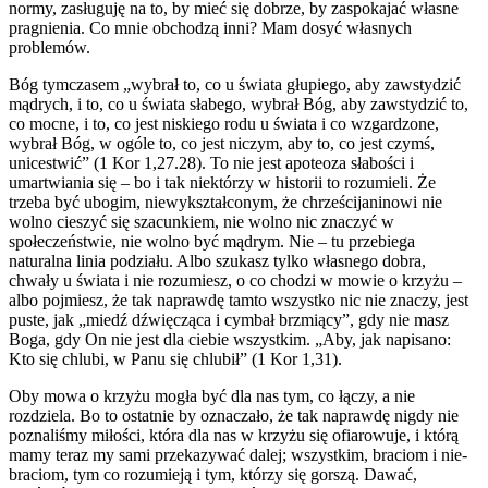
normy, zasługuję na to, by mieć się dobrze, by zaspokajać własne
pragnienia. Co mnie obchodzą inni? Mam dosyć własnych
problemów.
Bóg tymczasem „wybrał to, co u świata głupiego, aby zawstydzić
mądrych, i to, co u świata słabego, wybrał Bóg, aby zawstydzić to,
co mocne, i to, co jest niskiego rodu u świata i co wzgardzone,
wybrał Bóg, w ogóle to, co jest niczym, aby to, co jest czymś,
unicestwić” (1 Kor 1,27.28). To nie jest apoteoza słabości i
umartwiania się – bo i tak niektórzy w historii to rozumieli. Że
trzeba być ubogim, niewykształconym, że chrześcijaninowi nie
wolno cieszyć się szacunkiem, nie wolno nic znaczyć w
społeczeństwie, nie wolno być mądrym. Nie – tu przebiega
naturalna linia podziału. Albo szukasz tylko własnego dobra,
chwały u świata i nie rozumiesz, o co chodzi w mowie o krzyżu –
albo pojmiesz, że tak naprawdę tamto wszystko nic nie znaczy, jest
puste, jak „miedź dźwięcząca i cymbał brzmiący”, gdy nie masz
Boga, gdy On nie jest dla ciebie wszystkim. „Aby, jak napisano:
Kto się chlubi, w Panu się chlubił” (1 Kor 1,31).
Oby mowa o krzyżu mogła być dla nas tym, co łączy, a nie
rozdziela. Bo to ostatnie by oznaczało, że tak naprawdę nigdy nie
poznaliśmy miłości, która dla nas w krzyżu się ofiarowuje, i którą
mamy teraz my sami przekazywać dalej; wszystkim, braciom i nie-
braciom, tym co rozumieją i tym, którzy się gorszą. Dawać,