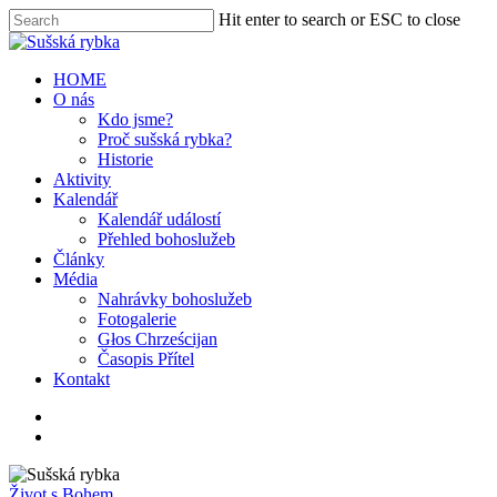
Hit enter to search or ESC to close
HOME
O nás
Kdo jsme?
Proč sušská rybka?
Historie
Aktivity
Kalendář
Kalendář událostí
Přehled bohoslužeb
Články
Média
Nahrávky bohoslužeb
Fotogalerie
Głos Chrześcijan
Časopis Přítel
Kontakt
Život s Bohem