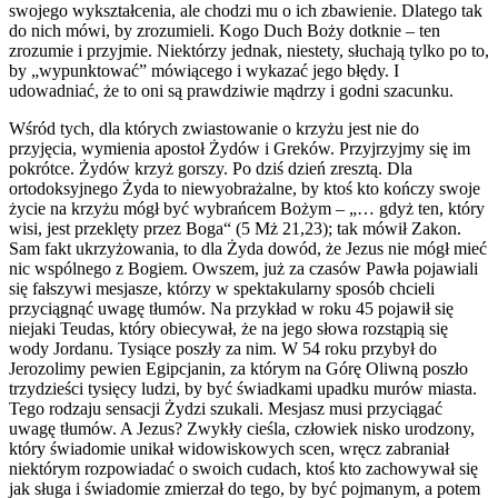
swojego wykształcenia, ale chodzi mu o ich zbawienie. Dlatego tak
do nich mówi, by zrozumieli. Kogo Duch Boży dotknie – ten
zrozumie i przyjmie. Niektórzy jednak, niestety, słuchają tylko po to,
by „wypunktować” mówiącego i wykazać jego błędy. I
udowadniać, że to oni są prawdziwie mądrzy i godni szacunku.
Wśród tych, dla których zwiastowanie o krzyżu jest nie do
przyjęcia, wymienia apostoł Żydów i Greków. Przyjrzyjmy się im
pokrótce.
Żydów krzyż gorszy. Po dziś dzień zresztą. Dla
ortodoksyjnego Żyda to niewyobrażalne, by ktoś kto kończy swoje
życie na krzyżu mógł być wybrańcem Bożym – „… gdyż ten, który
wisi, jest przeklęty przez Boga“ (5 Mż 21,23); tak mówił Zakon.
Sam fakt ukrzyżowania, to dla Żyda dowód, że Jezus nie mógł mieć
nic wspólnego z Bogiem. Owszem, już za czasów Pawła pojawiali
się fałszywi mesjasze, którzy w spektakularny sposób chcieli
przyciągnąć uwagę tłumów. Na przykład w roku 45 pojawił się
niejaki Teudas, który obiecywał, że na jego słowa rozstąpią się
wody Jordanu. Tysiące poszły za nim. W 54 roku przybył do
Jerozolimy pewien Egipcjanin, za którym na Górę Oliwną poszło
trzydzieści tysięcy ludzi, by być świadkami upadku murów miasta.
Tego rodzaju sensacji Żydzi szukali. Mesjasz musi przyciągać
uwagę tłumów. A Jezus? Zwykły cieśla, człowiek nisko urodzony,
który świadomie unikał widowiskowych scen, wręcz zabraniał
niektórym rozpowiadać o swoich cudach, ktoś kto zachowywał się
jak sługa i świadomie zmierzał do tego, by być pojmanym, a potem