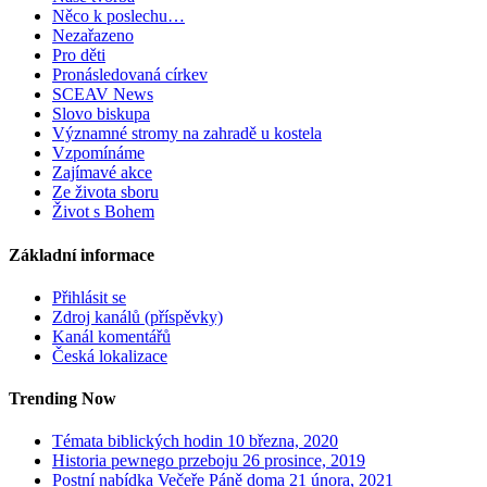
Něco k poslechu…
Nezařazeno
Pro děti
Pronásledovaná církev
SCEAV News
Slovo biskupa
Významné stromy na zahradě u kostela
Vzpomínáme
Zajímavé akce
Ze života sboru
Život s Bohem
Základní informace
Přihlásit se
Zdroj kanálů (příspěvky)
Kanál komentářů
Česká lokalizace
Trending Now
Témata biblických hodin
10 března, 2020
Historia pewnego przeboju
26 prosince, 2019
Postní nabídka Večeře Páně doma
21 února, 2021