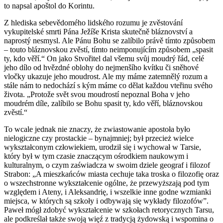
to napsal apoštol do Korintu.
Z hlediska sebevědomého lidského rozumu je zvěstování
vykupitelské smrti Pána Ježíše Krista skutečně bláznovství a
naprostý nesmysl. Ale Pánu Bohu se zalíbilo právě tímto způsobem
– touto bláznovskou zvěstí, tímto neimponujícím způsobem „spasit
ty, kdo věří.“ On jako Stvořitel dal všemu svůj moudrý řád, celé
jeho dílo od hvězdné oblohy do nejmenšího kvítku či sněhové
vločky ukazuje jeho moudrost. Ale my máme zatemnělý rozum a
stále nám to nedochází s kým máme co dělat každou vteřinu svého
života. „Protože svět svou moudrostí nepoznal Boha v jeho
moudrém díle, zalíbilo se Bohu spasit ty, kdo věří, bláznovskou
zvěstí.“
To
wcale jednak nie znaczy, że zwiastowanie apostoła było
nielogiczne czy prostackie – bynajmniej; był przecież wielce
wykształconym człowiekiem, urodził się i wychował w Tarsie,
który był w tym czasie znaczącym ośrodkiem naukowym i
kulturalnym, o czym zaświadcza w swoim dziele geograf i filozof
Strabon: „A mieszkańców miasta cechuje taka troska o filozofię oraz
o wszechstronne wykształcenie ogólne, że przewyższają pod tym
względem i Ateny, i Aleksandrię, i wszelkie inne godne wzmianki
miejsca, w których są szkoły i odbywają się wykłady filozofów”.
Paweł mógł zdobyć wykształcenie w szkołach retorycznych Tarsu,
ale podkreślał także swoją więź z tradycją żydowską i wspomina o