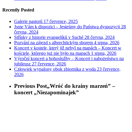
Recently Posted
Galerie pastorů
17 července, 2025
Jsme Vám k dispozici – Jesteśmy do Państwa dyspozycji
28
června, 2024
Střípky z historie evangelíků v Suché
28 června, 2024
Pozvání na zájezd s albrechtickým sborem
4 srpna, 2026
Koncert v kostele, který již nebyl na mapách – Koncert w
kościele, którego już nie było na mapach
1 srpna, 2026
Výroční koncert a bohoslužby – Koncert i nabożeństwo na
jubileusz
27 července, 2026
Człowiek wypalony obok zbiornika z wodą
23 července,
2026
Previous Post
„Wróć do krainy marzeń” –
koncert „Niezapominajek”