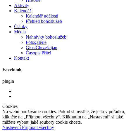
Historie
Aktivity
Kalendář
Kalendář událostí
Přehled bohoslužeb
Články
Média
Nahrávky bohoslužeb
Fotogalerie
Głos Chrześcijan
Časopis Přítel
Kontakt
Facebook
plugin
Cookies
Na webu používáme cookies. Pokud si myslíte, že je to v pořádku,
klikněte na „Přijmout všechny“. Kliknutím na „Nastavení“ si také
můžete vybrat, jaké soubory cookie chcete.
Nastavení
Přijmout všechny