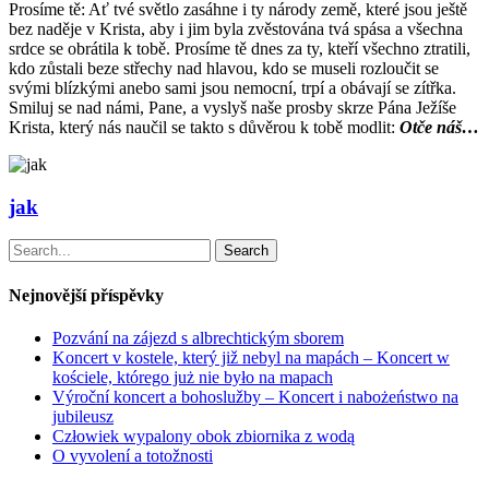
Prosíme tě: Ať tvé světlo zasáhne i ty národy země, které jsou ještě
bez naděje v Krista, aby i jim byla zvěstována tvá spása a všechna
srdce se obrátila k tobě. Prosíme tě dnes za ty, kteří všechno ztratili,
kdo zůstali beze střechy nad hlavou, kdo se museli rozloučit se
svými blízkými anebo sami jsou nemocní, trpí a obávají se zítřka.
Smiluj se nad námi, Pane, a vyslyš naše prosby skrze Pána Ježíše
Krista, který nás naučil se takto s důvěrou k tobě modlit:
Otče náš…
jak
Search
Nejnovější příspěvky
Pozvání na zájezd s albrechtickým sborem
Koncert v kostele, který již nebyl na mapách – Koncert w
kościele, którego już nie było na mapach
Výroční koncert a bohoslužby – Koncert i nabożeństwo na
jubileusz
Człowiek wypalony obok zbiornika z wodą
O vyvolení a totožnosti