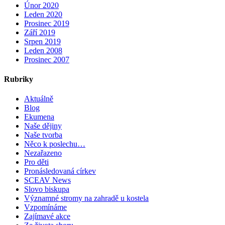
Únor 2020
Leden 2020
Prosinec 2019
Září 2019
Srpen 2019
Leden 2008
Prosinec 2007
Rubriky
Aktuálně
Blog
Ekumena
Naše dějiny
Naše tvorba
Něco k poslechu…
Nezařazeno
Pro děti
Pronásledovaná církev
SCEAV News
Slovo biskupa
Významné stromy na zahradě u kostela
Vzpomínáme
Zajímavé akce