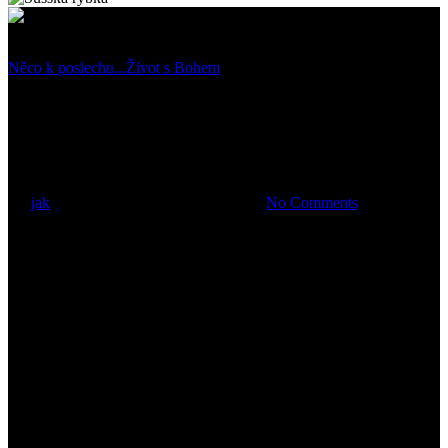
Něco k poslechu...
Život s Bohem
Nabożeństwa piątkowe i
niedzielne
By
jak
18 března, 2020
20 března, 2020
No Comments