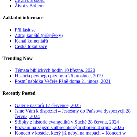
Ze života sboru
Život s Bohem
Základní informace
Přihlásit se
Zdroj kanálů (příspěvky)
Kanál komentářů
Česká lokalizace
Trending Now
Témata biblických hodin
10 března, 2020
Historia pewnego przeboju
26 prosince, 2019
Postní nabídka Večeře Páně doma
21 února, 2021
Recently Posted
Galerie pastorů
17 července, 2025
Jsme Vám k dispozici – Jesteśmy do Państwa dyspozycji
28
června, 2024
Střípky z historie evangelíků v Suché
28 června, 2024
Pozvání na zájezd s albrechtickým sborem
4 srpna, 2026
Koncert v kostele, který již nebyl na mapách – Koncert w