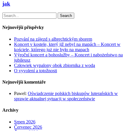
jak
Search
Nejnovější příspěvky
Pozvání na zájezd s albrechtickým sborem
Koncert v kostele, který již nebyl na mapách – Koncert w
kościele, którego już nie było na mapach
Výroční koncert a bohoslužby – Koncert i nabożeństwo na
jubileusz
Człowiek wypalony obok zbiornika z wodą
O vyvolení a totožnosti
Nejnovější komentáře
Pawel
:
Oświadczenie polskich biskupów luterańskich w
sprawie aktualnej sytuacji w społeczeństwie
Archivy
Srpen 2026
Červenec 2026