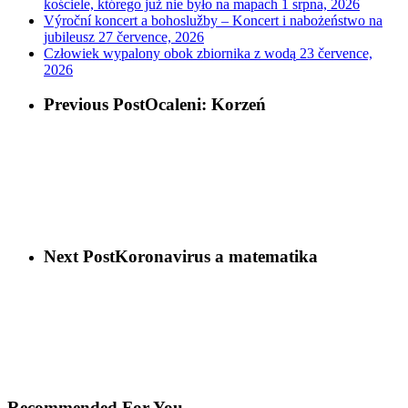
kościele, którego już nie było na mapach
1 srpna, 2026
Výroční koncert a bohoslužby – Koncert i nabożeństwo na
jubileusz
27 července, 2026
Człowiek wypalony obok zbiornika z wodą
23 července,
2026
Previous Post
Ocaleni: Korzeń
Next Post
Koronavirus a matematika
Recommended For You