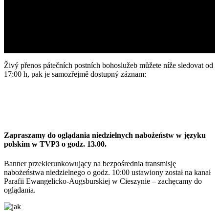
Živý přenos pátečních postních bohoslužeb můžete níže sledovat od
17:00 h, pak je samozřejmě dostupný záznam:
Zapraszamy do oglądania niedzielnych nabożeństw w języku
polskim w TVP3 o godz. 13.00.
Banner przekierunkowujący na bezpośrednia transmisję
nabożeństwa niedzielnego o godz. 10:00 ustawiony został na kanał
Parafii Ewangelicko-Augsburskiej w Cieszynie – zachęcamy do
oglądania.