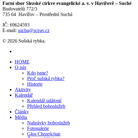
Farní sbor Slezské církve evangelické a. v. v Havířově – Suché
Budovatelů 772/3
735 64 Havířov – Prostřední Suchá
IČ: 69624593
E-mail:
sucha@sceav.cz
© 2026 Sušská rybka.
HOME
O nás
Kdo jsme?
Proč sušská rybka?
Historie
Aktivity
Kalendář
Kalendář událostí
Přehled bohoslužeb
Články
Média
Nahrávky bohoslužeb
Fotogalerie
Głos Chrześcijan