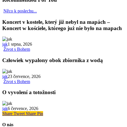
Něco k poslechu...
Koncert v kostele, který již nebyl na mapách –
Koncert w kościele, którego już nie było na mapach
jak
1 srpna, 2026
Život s Bohem
Człowiek wypalony obok zbiornika z wodą
jak
23 července, 2026
Život s Bohem
O vyvolení a totožnosti
jak
6 července, 2026
Share
Tweet
Share
Pin
O nás