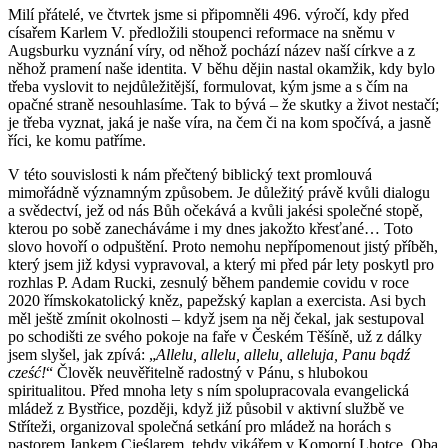
Milí přátelé, ve čtvrtek jsme si připomněli 496. výročí, kdy před
císařem Karlem V. předložili stoupenci reformace na sněmu v
Augsburku vyznání víry, od něhož pochází název naší církve a z
něhož pramení naše identita. V běhu dějin nastal okamžik, kdy bylo
třeba vyslovit to nejdůležitější, formulovat, kým jsme a s čím na
opačné straně nesouhlasíme. Tak to bývá – že skutky a život nestačí;
je třeba vyznat, jaká je naše víra, na čem či na kom spočívá, a jasně
říci, ke komu patříme.
V této souvislosti k nám přečtený biblický text promlouvá
mimořádně významným způsobem. Je důležitý právě
kvůli
dialogu
a svědectví, je
ž
od nás Bůh očekává
a kvůli jakési společné
stopě,
kterou po sobě zanecháváme i my dnes
jakožto křesťané
…
Toto
slovo hovoří
o odpuštění. Proto nemohu ne
přípomenou
t jistý příběh,
který
jsem již kdysi vypravoval, a který
mi před
pár
lety
poskytl pro
rozhlas P.
Adam Rucki,
zesnulý
během pandemie covidu v roce
2020 římskokatolický kněz, papežský kaplan a
exercista
. Asi bych
měl ještě zmínit okolnosti – když jsem na něj čekal,
jak
s
estupova
l
po schodišti
z
e
svého pokoje na fa
ře
v Českém Těšíně, už z dálky
jsem slyšel, jak zpívá: „
Allelu, allelu, allelu, alleluja, P
a
nu bądź
cześć!
“ Člověk neuvěřitelně radostný v Pánu, s hlubokou
spiritualitou
. Před mnoha lety s ním spolupracovala
evangelická
mládež z Byst
ři
ce, později, když již působil v aktivní službě v
e
Stříteži
,
organizoval společná setkání pro mládež na horách
s
pastor
em Jankem Cieślarem
, tehdy vikářem v Komorní Lhotce
.
Oba