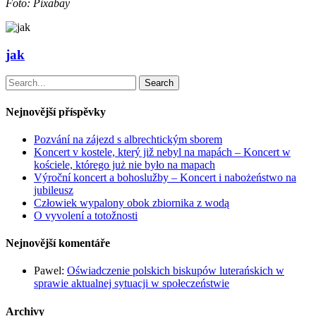
Foto: Pixabay
jak
Search
Nejnovější příspěvky
Pozvání na zájezd s albrechtickým sborem
Koncert v kostele, který již nebyl na mapách – Koncert w
kościele, którego już nie było na mapach
Výroční koncert a bohoslužby – Koncert i nabożeństwo na
jubileusz
Człowiek wypalony obok zbiornika z wodą
O vyvolení a totožnosti
Nejnovější komentáře
Pawel
:
Oświadczenie polskich biskupów luterańskich w
sprawie aktualnej sytuacji w społeczeństwie
Archivy