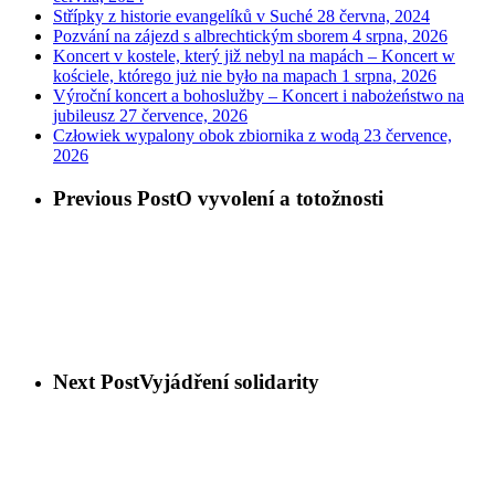
Střípky z historie evangelíků v Suché
28 června, 2024
Pozvání na zájezd s albrechtickým sborem
4 srpna, 2026
Koncert v kostele, který již nebyl na mapách – Koncert w
kościele, którego już nie było na mapach
1 srpna, 2026
Výroční koncert a bohoslužby – Koncert i nabożeństwo na
jubileusz
27 července, 2026
Człowiek wypalony obok zbiornika z wodą
23 července,
2026
Previous Post
O vyvolení a totožnosti
Next Post
Vyjádření solidarity