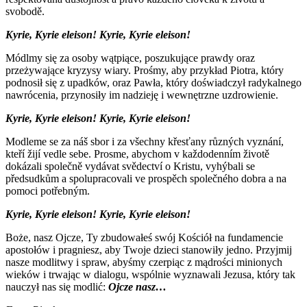
svobodě
.
Kyrie, Kyrie eleison! Kyrie, Kyrie eleison!
Módlmy się za osoby wątpiące, poszukujące prawdy oraz
przeżywające kryzysy wiary. Prośmy, aby przykład Piotra, który
podnosił się z upadków, oraz Pawła, który doświadczył radykalnego
nawrócenia, przynosiły im nadzieję i wewnętrzne uzdrowienie.
Kyrie, Kyrie eleison! Kyrie, Kyrie eleison!
Modleme se za n
áš sbor
i za všechny křesťany různých vyznání,
kteří žijí vedle sebe. Prosme, abychom v každodenním životě
dokázali společně vydávat svědectví o Kristu, vyhýbali se
předsudkům a spolupracovali ve prospěch společného dobra a na
pomoci potřebným.
Kyrie, Kyrie eleison! Kyrie, Kyrie eleison!
Boże, nasz Ojcze, Ty zbudowałeś swój Kościół na fundamencie
apostołów i pragniesz, aby Twoje dzieci stanowiły jedno. Przyjmij
nasze modlitwy i spraw, abyśmy czerpiąc z mądrości minionych
wieków i trwając w dialogu, wspólnie wyznawali Jezusa, który tak
nauczył nas się modlić:
Ojcze nasz…