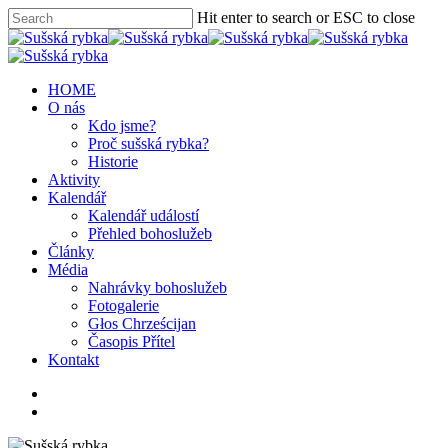
Hit enter to search or ESC to close
HOME
O nás
Kdo jsme?
Proč sušská rybka?
Historie
Aktivity
Kalendář
Kalendář událostí
Přehled bohoslužeb
Články
Média
Nahrávky bohoslužeb
Fotogalerie
Głos Chrześcijan
Časopis Přítel
Kontakt