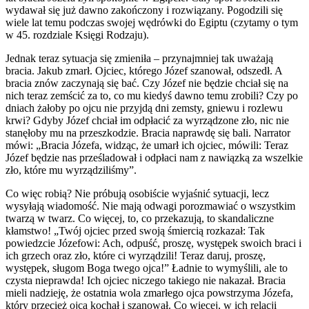
wydawał się już dawno zakończony i rozwiązany. Pogodzili się
wiele lat temu podczas swojej wędrówki do Egiptu (czytamy o tym
w 45. rozdziale Księgi Rodzaju).
Jednak teraz sytuacja się zmieniła – przynajmniej tak uważają
bracia. Jakub zmarł. Ojciec, którego Józef szanował, odszedł. A
bracia znów zaczynają się bać. Czy Józef nie będzie chciał się na
nich teraz zemścić za to, co mu kiedyś dawno temu zrobili? Czy po
dniach żałoby po ojcu nie przyjdą dni zemsty, gniewu i rozlewu
krwi? Gdyby Józef chciał im odpłacić za wyrządzone zło, nic nie
stanęłoby mu na przeszkodzie. Bracia naprawdę się bali. Narrator
mówi: „Bracia Józefa, widząc, że umarł ich ojciec, mówili: Teraz
Józef będzie nas prześladował i odpłaci nam z nawiązką za wszelkie
zło, które mu wyrządziliśmy”.
Co więc robią? Nie próbują osobiście wyjaśnić sytuacji, lecz
wysyłają wiadomość. Nie mają odwagi porozmawiać o wszystkim
twarzą w twarz. Co więcej, to, co przekazują, to skandaliczne
kłamstwo! „Twój ojciec przed swoją śmiercią rozkazał: Tak
powiedzcie Józefowi: Ach, odpuść, proszę, występek swoich braci i
ich grzech oraz zło, które ci wyrządzili! Teraz daruj, proszę,
występek, sługom Boga twego ojca!” Ładnie to wymyślili, ale to
czysta nieprawda! Ich ojciec niczego takiego nie nakazał. Bracia
mieli nadzieję, że ostatnia wola zmarłego ojca powstrzyma Józefa,
który przecież ojca kochał i szanował. Co więcej, w ich relacji