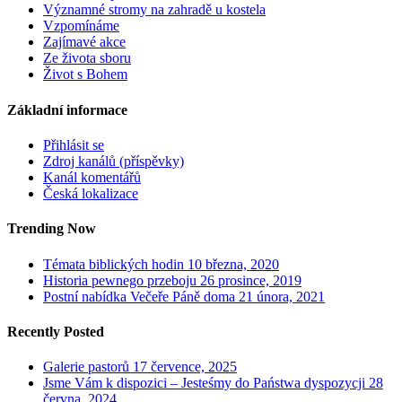
Významné stromy na zahradě u kostela
Vzpomínáme
Zajímavé akce
Ze života sboru
Život s Bohem
Základní informace
Přihlásit se
Zdroj kanálů (příspěvky)
Kanál komentářů
Česká lokalizace
Trending Now
Témata biblických hodin
10 března, 2020
Historia pewnego przeboju
26 prosince, 2019
Postní nabídka Večeře Páně doma
21 února, 2021
Recently Posted
Galerie pastorů
17 července, 2025
Jsme Vám k dispozici – Jesteśmy do Państwa dyspozycji
28
června, 2024