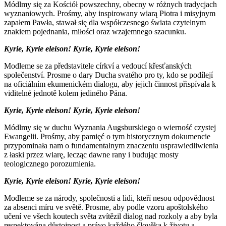
Módlmy się za Kościół powszechny, obecny w różnych tradycjach
wyznaniowych. Prośmy, aby inspirowany wiarą Piotra i misyjnym
zapałem Pawła, stawał się dla współczesnego świata czytelnym
znakiem pojednania, miłości oraz wzajemnego szacunku.
Kyrie, Kyrie eleison! Kyrie, Kyrie eleison!
Modleme se za představitele církví a vedoucí křesťanských
společenství. Prosme o dary Ducha
s
vatého pro ty, kdo se podílejí
na oficiálním ekumenickém dialogu, aby jejich činnost přispívala k
viditelné jednotě kolem jediného Pána.
Kyrie, Kyrie eleison! Kyrie, Kyrie eleison!
Módlmy się w duchu Wyznania Augsburskiego o wierność czystej
Ewangelii. Prośmy, aby pamięć o tym historycznym dokumencie
przypominała nam o fundamentalnym znaczeniu usprawiedliwienia
z łaski przez wiarę, lecząc dawne rany i budując mosty
teologicznego porozumienia.
Kyrie, Kyrie eleison! Kyrie, Kyrie eleison!
Modleme se za národy, společnosti a lidi, kteří nesou odpovědnost
za
absenci
mír
u
ve světě. Prosme, aby podle vzoru apoštolského
učení ve všech koutech světa zvítězil dialog nad rozkoly a aby byla
respektována důstojnost
a právo
každého člověka
k životu a