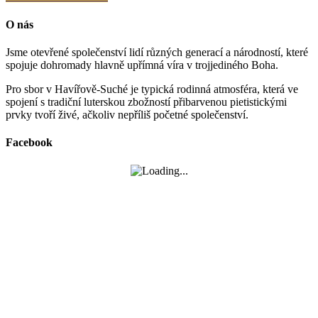
O nás
Jsme otevřené společenství lidí různých generací a národností, které
spojuje dohromady hlavně upřímná víra v trojjediného Boha.
Pro sbor v Havířově-Suché je typická rodinná atmosféra, která ve
spojení s tradiční luterskou zbožností přibarvenou pietistickými
prvky tvoří živé, ačkoliv nepříliš početné společenství.
Facebook