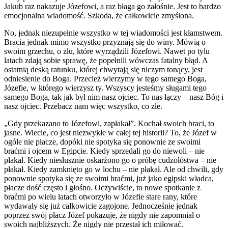
Jakub raz nakazuje Józefowi, a raz błaga go żałośnie. Jest to bardzo
emocjonalna wiadomość. Szkoda, że całkowicie zmyślona.
No, jednak niezupełnie wszystko w tej wiadomości jest kłamstwem.
Bracia jednak mimo wszystko przyznają się do winy. Mówią o
swoim grzechu, o złu, które wyrządzili Józefowi. Nawet po tylu
latach zdają sobie sprawę, że popełnili wówczas fatalny błąd. A
ostatnią deską ratunku, której chwytają się niczym tonący, jest
odniesienie do Boga. Przecież wierzymy w tego samego Boga,
Józefie, w którego wierzysz ty. Wszyscy jesteśmy sługami tego
samego Boga, tak jak był nim nasz ojciec. To nas łączy – nasz Bóg i
nasz ojciec. Przebacz nam więc wszystko, co złe.
„
Gdy przekazano to Józefowi, zapłakał”.
Kochał swoich braci, to
jasne. Wiecie, co jest niezwykłe w całej tej historii? To, że Józef w
ogóle nie płacze, dopóki nie spotyka się ponownie ze swoimi
braćmi i ojcem w Egipcie. Kiedy sprzedali go do niewoli – nie
płakał. Kiedy niesłusznie oskarżono go o próbę cudzołóstwa – nie
płakał. Kiedy zamknięto go w lochu – nie płakał. Ale od chwili, gdy
ponownie spotyka się ze swoimi braćmi, już jako egipski władca,
płacze dość często i głośno. Oczywiście, to nowe spotkanie z
braćmi po wielu latach otworzyło w Józefie stare rany, które
wydawały się już całkowicie zagojone. Jednocześnie jednak
poprzez swój płacz Józef pokazuje, że nigdy nie zapomniał o
swoich najbliższych. Że nigdy nie przestał ich miłować.