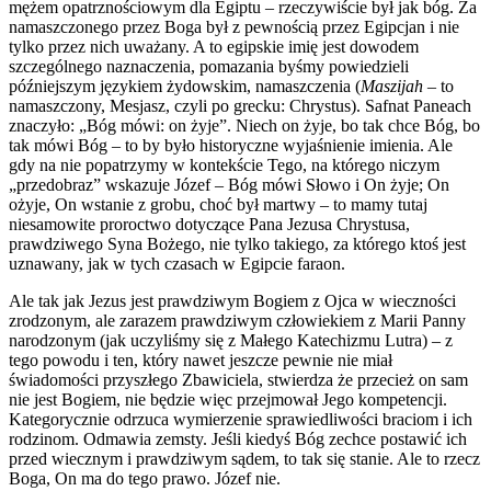
mężem opatrznościowym dla Egiptu – rzeczywiście był jak bóg. Za
namaszczonego przez Boga był z pewnością przez Egipcjan i nie
tylko przez nich uważany. A to egipskie imię jest dowodem
szczególnego naznaczenia, pomazania byśmy powiedzieli
późniejszym językiem żydowskim, namaszczenia (
Maszijah
– to
namaszczony, Mesjasz, czyli po grecku: Chrystus). Safnat Paneach
znaczyło: „Bóg mówi: on żyje”. Niech on żyje, bo tak chce Bóg, bo
tak mówi Bóg – to by było historyczne wyjaśnienie imienia. Ale
gdy na nie popatrzymy w kontekście Tego, na którego niczym
„przedobraz” wskazuje Józef – Bóg mówi Słowo i On żyje; On
ożyje, On wstanie z grobu, choć był martwy – to mamy tutaj
niesamowite proroctwo dotyczące Pana Jezusa Chrystusa,
prawdziwego Syna Bożego, nie tylko takiego, za którego ktoś jest
uznawany, jak w tych czasach w Egipcie faraon.
Ale tak jak Jezus jest prawdziwym Bogiem z Ojca w wieczności
zrodzonym, ale zarazem prawdziwym człowiekiem z Marii Panny
narodzonym (jak uczyliśmy się z Małego Katechizmu Lutra) – z
tego powodu i ten, który nawet jeszcze pewnie nie miał
świadomości przyszłego Zbawiciela, stwierdza że przecież on sam
nie jest Bogiem, nie będzie więc przejmował Jego kompetencji.
Kategorycznie odrzuca wymierzenie sprawiedliwości braciom i ich
rodzinom. Odmawia zemsty. Jeśli kiedyś Bóg zechce postawić ich
przed wiecznym i prawdziwym sądem, to tak się stanie. Ale to rzecz
Boga, On ma do tego prawo. Józef nie.