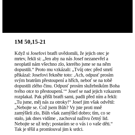
1M 50,15-21
Když si Josefovi bratři uvědomili, že jejich otec je
mrtev, řekli si: „Jen aby na nás Josef nezanevřel a
neoplatil nám všechno zlo, kterého jsme se na něm
dopustili.“
Proto mu vzkázali: „Tvůj otec před smrtí
přikázal: Josefovi řekněte toto: ‚Ach, odpusť prosím
svým bratrům přestoupení a hřích, neboť se na tobě
dopustili zlého činu. Odpusť prosím služebníkům Boha
tvého otce to přestoupení.‘“ Josef se nad jejich vzkazem
rozplakal. Pak přišli bratři sami, padli před ním a řekli:
„Tu jsme, měj nás za otroky!“ Josef jim však odvětil:
„Nebojte se. Což jsem Bůh? Vy jste proti mně
zamýšleli zlo, Bůh však zamýšlel dobro; tím, co se
stalo, jak dnes vidíme , zachoval naživu četný lid.
Nebojte se už tedy; postarám se o vás i o vaše děti.“
Tak je těšil a promlouval jim k srdci.