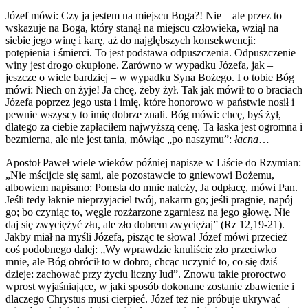
Józef mówi: Czy ja jestem na miejscu Boga?! Nie – ale przez to
wskazuje na Boga, który stanął na miejscu człowieka, wziął na
siebie jego winę i karę, aż do najgłębszych konsekwencji:
potępienia i śmierci. To jest podstawa odpuszczenia. Odpuszczenie
winy jest drogo okupione. Zarówno w wypadku Józefa, jak –
jeszcze o wiele bardziej – w wypadku Syna Bożego. I o tobie Bóg
mówi: Niech on żyje! Ja chcę, żeby żył. Tak jak mówił to o braciach
Józefa poprzez jego usta i imię, które honorowo w państwie nosił i
pewnie wszyscy to imię dobrze znali. Bóg mówi: chcę, byś żył,
dlatego za ciebie zapłaciłem najwyższą cenę. Ta łaska jest ogromna i
bezmierna, ale nie jest tania, mówiąc „po naszymu”:
łacna
…
Apostoł Paweł wiele wieków później napisze w Liście do Rzymian:
„Nie mścijcie się sami, ale pozostawcie to gniewowi Bożemu,
albowiem napisano: Pomsta do mnie należy, Ja odpłacę, mówi Pan.
Jeśli tedy łaknie nieprzyjaciel twój, nakarm go; jeśli pragnie, napój
go; bo czyniąc to, węgle rozżarzone zgarniesz na jego głowę. Nie
daj się zwyciężyć złu, ale zło dobrem zwyciężaj” (Rz 12,19-21).
Jakby miał na myśli Józefa, pisząc te słowa! Józef mówi przecież
coś podobnego dalej: „Wy wprawdzie knuliście zło przeciwko
mnie, ale Bóg obrócił to w dobro, chcąc uczynić to, co się dziś
dzieje: zachować przy życiu liczny lud”. Znowu takie proroctwo
wprost wyjaśniające, w jaki sposób dokonane zostanie zbawienie i
dlaczego Chrystus musi cierpieć. Józef też nie próbuje ukrywać