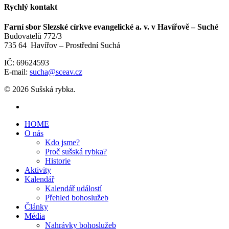
Rychlý kontakt
Farní sbor Slezské církve evangelické a. v. v Havířově – Suché
Budovatelů 772/3
735 64 Havířov – Prostřední Suchá
IČ: 69624593
E-mail:
sucha@sceav.cz
© 2026 Sušská rybka.
HOME
O nás
Kdo jsme?
Proč sušská rybka?
Historie
Aktivity
Kalendář
Kalendář událostí
Přehled bohoslužeb
Články
Média
Nahrávky bohoslužeb