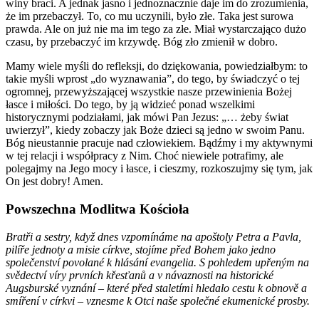
winy braci. A jednak jasno i jednoznacznie daje im do zrozumienia,
że im przebaczył. To, co mu uczynili, było złe. Taka jest surowa
prawda. Ale on już nie ma im tego za złe. Miał wystarczająco dużo
czasu, by przebaczyć im krzywdę. Bóg zło zmienił w dobro.
Mamy wiele myśli do refleksji, do dziękowania, powiedziałbym: to
takie myśli wprost „do wyznawania”, do tego, by świadczyć o tej
ogromnej, przewyższającej wszystkie nasze przewinienia Bożej
łasce i miłości. Do tego, by ją widzieć ponad wszelkimi
historycznymi podziałami, jak mówi Pan Jezus: „… żeby świat
uwierzył”, kiedy zobaczy jak Boże dzieci są jedno w swoim Panu.
Bóg nieustannie pracuje nad człowiekiem. Bądźmy i my aktywnymi
w tej relacji i współpracy z Nim. Choć niewiele potrafimy, ale
polegajmy na Jego mocy i łasce, i cieszmy, rozkoszujmy się tym, jak
On jest dobry! Amen.
Powszechna Modlitwa Kościoła
Bratři a sestry, když dnes vzpomínáme na apoštoly Petra a Pavla,
pilíře jednoty a misie
c
írkve, stojíme před Bohem jako jedno
společenství povolané k hlásání evangelia. S pohledem upřeným na
svědectví víry prvních křesťanů a v návaznosti na historické
Augsburské vyznání – které před staletími hledalo cestu k obnově a
smíření v církvi – vznesme k Otci naše společné ekumenické prosby.