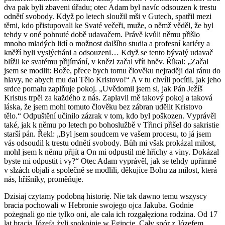
dva pak byli
zbaveni úřadu;
otec
Adam byl navíc odsouzen k trestu
odnětí svobody. Když po letech sloužil mši v Gut
e
ch, spatřil mezi
těmi, k
do
přistupovali
ke Svaté večeři
, muže, o
němž
věděl, že byl
tehdy v oné
pohnu
té době udavačem. Právě kvůli němu přišlo
mnoho mladých lidí o možnost dalšího studia a profesní kariéry a
kněží byli vyslýcháni a odsouzeni… Když se tento bývalý udavač
blížil ke svatému přijímání, v knězi začal vřít hněv. Říkal: „Začal
jsem se modlit: Bože, přece bych tomu člověku nejraději dal ránu do
hlavy,
ne
abych mu dal
Tělo
Kristovo!“ A v tu chvíli pocítil, jak jeho
srdce pomalu zaplňuje pokoj. „Uvědomil jsem si, jak Pán Ježíš
Kristus trpěl za každého z nás. Zaplavil mě takový pokoj a taková
láska, že jsem mohl tomuto člověku bez zábran udělit
Kristovo
tělo
.“ Odpuštění učinilo zázrak v tom, kdo byl poškozen.
V
yprávěl
také
, jak k němu po letech po bohoslužbě v Třinci přišel do sakristie
starší pán.
Řekl:
„Byl jsem soudcem v
e vašem
procesu, to já jsem
vás
odsoudil k
trestu odnětí svobody
. Bůh mi však prokázal milost,
mohl jsem k
n
ěmu přijít a On mi odpustil mé hříchy a viny. Dokázal
by
ste
mi odpustit i vy?“
Otec
Adam vyprávěl, jak se tehdy upřímně
v slzách objali a společně se modlili, děkujíc
e
Bohu za milost, která
nás, hříšníky, proměňuje.
Dzisiaj czytamy podobną historię. Nie tak dawno temu wszyscy
bracia pochowali w Hebronie swojego ojca Jakuba. Godnie
pożegnali go nie tylko oni, ale cała ich rozgałęziona rodzina. Od 17
lat bracia Józefa żyli spokojnie w Egipcie. Cały spór z Józefem