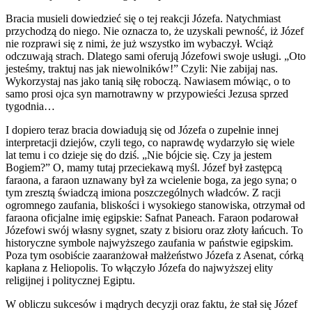
Bracia musieli dowiedzieć się o tej reakcji Józefa. Natychmiast
przychodzą do niego. Nie oznacza to, że uzyskali pewność, iż Józef
nie rozprawi się z nimi, że już wszystko im wybaczył. Wciąż
odczuwają strach. Dlatego sami oferują Józefowi swoje usługi. „Oto
jesteśmy, traktuj nas jak niewolników!” Czyli: Nie zabijaj nas.
Wykorzystaj nas jako tanią siłę roboczą. Nawiasem mówiąc, o to
samo prosi ojca syn marnotrawny w przypowieści Jezusa sprzed
tygodnia…
I dopiero teraz bracia dowiadują się od Józefa o zupełnie innej
interpretacji dziejów, czyli tego, co naprawdę wydarzyło się wiele
lat temu i co dzieje się do dziś. „Nie bójcie się. Czy ja jestem
Bogiem?” O, mamy tutaj przeciekawą myśl. Józef był zastępcą
faraona, a faraon uznawany był za wcielenie boga, za jego syna; o
tym zresztą świadczą imiona poszczególnych władców. Z racji
ogromnego zaufania, bliskości i wysokiego stanowiska, otrzymał od
faraona oficjalne imię egipskie: Safnat Paneach. Faraon podarował
Józefowi swój własny sygnet, szaty z bisioru oraz złoty łańcuch. To
historyczne symbole najwyższego zaufania w państwie egipskim.
Poza tym osobiście zaaranżował małżeństwo Józefa z Asenat, córką
kapłana z Heliopolis. To włączyło Józefa do najwyższej elity
religijnej i politycznej Egiptu.
W obliczu sukcesów i mądrych decyzji oraz faktu, że stał się Józef