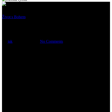
Život s Bohem
O tym, co Bóg obrócił w dobro
By
jak
26 června, 2026
No Comments