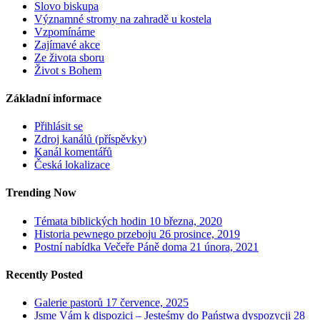
Slovo biskupa
Významné stromy na zahradě u kostela
Vzpomínáme
Zajímavé akce
Ze života sboru
Život s Bohem
Základní informace
Přihlásit se
Zdroj kanálů (příspěvky)
Kanál komentářů
Česká lokalizace
Trending Now
Témata biblických hodin
10 března, 2020
Historia pewnego przeboju
26 prosince, 2019
Postní nabídka Večeře Páně doma
21 února, 2021
Recently Posted
Galerie pastorů
17 července, 2025
Jsme Vám k dispozici – Jesteśmy do Państwa dyspozycji
28