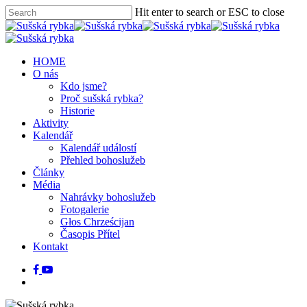
Hit enter to search or ESC to close
HOME
O nás
Kdo jsme?
Proč sušská rybka?
Historie
Aktivity
Kalendář
Kalendář událostí
Přehled bohoslužeb
Články
Média
Nahrávky bohoslužeb
Fotogalerie
Głos Chrześcijan
Časopis Přítel
Kontakt