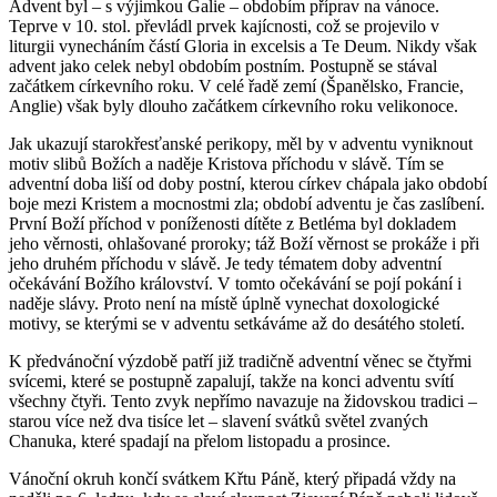
Advent byl – s výjimkou Galie – obdobím příprav na vánoce.
Teprve v 10. stol. převládl prvek kajícnosti, což se projevilo v
liturgii vynecháním částí Gloria in excelsis a Te Deum. Nikdy však
advent jako celek nebyl obdobím postním. Postupně se stával
začátkem církevního roku. V celé řadě zemí (Španělsko, Francie,
Anglie) však byly dlouho začátkem církevního roku velikonoce.
Jak ukazují starokřesťanské perikopy, měl by v adventu vyniknout
motiv slibů Božích a naděje Kristova příchodu v slávě. Tím se
adventní doba liší od doby postní, kterou církev chápala jako období
boje mezi Kristem a mocnostmi zla; období adventu je čas zaslíbení.
První Boží příchod v poníženosti dítěte z Betléma byl dokladem
jeho věrnosti, ohlašované proroky; táž Boží věrnost se prokáže i při
jeho druhém příchodu v slávě. Je tedy tématem doby adventní
očekávání Božího království. V tomto očekávání se pojí pokání i
naděje slávy. Proto není na místě úplně vynechat doxologické
motivy, se kterými se v adventu setkáváme až do desátého století.
K předvánoční výzdobě patří již tradičně adventní věnec se čtyřmi
svícemi, které se postupně zapalují, takže na konci adventu svítí
všechny čtyři. Tento zvyk nepřímo navazuje na židovskou tradici –
starou více než dva tisíce let – slavení svátků světel zvaných
Chanuka, které spadají na přelom listopadu a prosince.
Vánoční okruh končí svátkem Křtu Páně, který připadá vždy na