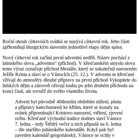
Roční okruh církevních svátků se nazývá církevní rok. Jeho části
zpřítomňují liturgickým slavením jednotlivé etapy dějin spásy.
Nový církevní rok začíná první adventní nedělí. Název pochází z
latinského slova „adventus“ (příchod). V křesťanském smyslu slova
tento výraz označuje příchod Mesiáše, který se uskutečnil narozením
Ježíše Krista a slaví se o Vánocích (25. 12.). V adventu se křesťané
vžívají do atmosféry dlouhé přípravy na první příchod Vykupitele do
lidských dějin a zároveň oživují touhu po jeho druhém příchodu na
konci časů, ale rovněž do svého vlastního života.
Advent byl původně 40denním obdobím ztišení, půstu
a přípravy katechumenů ke křtům, které se konaly na
svátek připomínající Kristovo narození, vtělení, zjevení
světu. Křesťané východní tradice dodnes slaví Vánoce
7. ledna – tedy Štědrý večer u nich připadá na 6. ledna
– dle staršího juliánského kalendáře. Když pak byl
zaveden kalendář gregoriánský, Vánoce se ocitly v