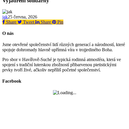
Vyjádření solidarity
jak
25 června, 2026
Share
Tweet
Share
Pin
O nás
Jsme otevřené společenství lidí různých generací a národností, které
spojuje dohromady hlavně upřímná víra v trojjediného Boha.
Pro sbor v Havířově-Suché je typická rodinná atmosféra, která ve
spojení s tradiční luterskou zbožností přibarvenou pietistickými
prvky tvoří živé, ačkoliv nepříliš početné společenství.
Facebook