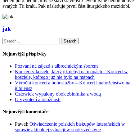
neděli po 6. lednu, kdy se slaví slavnost Zjevení Páně neboli lidově
svatých Tří králů. Pak následuje první část liturgického mezidobí.
jak
Search
Nejnovější příspěvky
Pozvání na zájezd s albrechtickým sborem
Koncert v kostele, který již nebyl na mapách – Koncert w
kościele, którego już nie było na mapach
Výroční koncert a bohoslužby – Koncert i nabożeństwo na
jubileusz
Człowiek wypalony obok zbiornika z wodą
O vyvolení a totožnosti
Nejnovější komentáře
Pawel
:
Oświadczenie polskich biskupów luterańskich w
sprawie aktualnej sytuacji w społeczeństwie