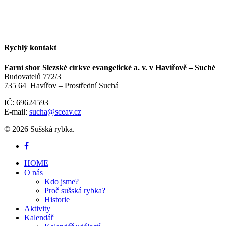
Rychlý kontakt
Farní sbor Slezské církve evangelické a. v. v Havířově – Suché
Budovatelů 772/3
735 64 Havířov – Prostřední Suchá
IČ: 69624593
E-mail:
sucha@sceav.cz
© 2026 Sušská rybka.
HOME
O nás
Kdo jsme?
Proč sušská rybka?
Historie
Aktivity
Kalendář