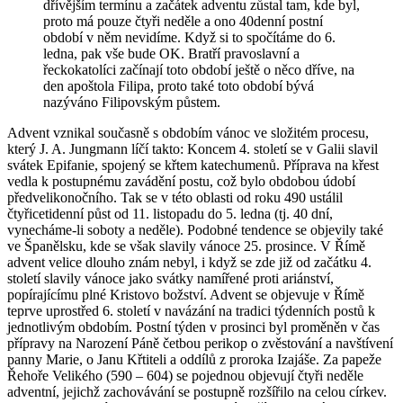
dřívějším termínu a začátek adventu zůstal tam, kde byl,
proto má pouze čtyři neděle a ono 40denní postní
období v něm nevidíme. Když si to spočítáme do 6.
ledna, pak vše bude OK. Bratří pravoslavní a
řeckokatolíci začínají toto období ještě o něco dříve, na
den apoštola Filipa, proto také toto období bývá
nazýváno Filipovským půstem.
Advent vznikal současně s obdobím vánoc ve složitém procesu,
který J. A. Jungmann líčí takto: Koncem 4. století se v Galii slavil
svátek Epifanie, spojený se křtem katechumenů. Příprava na křest
vedla k postupnému zavádění postu, což bylo obdobou údobí
předvelikonočního. Tak se v této oblasti od roku 490 ustálil
čtyřicetidenní půst od 11. listopadu do 5. ledna (tj. 40 dní,
vynecháme-li soboty a neděle). Podobné tendence se objevily také
ve Španělsku, kde se však slavily vánoce 25. prosince. V Římě
advent velice dlouho znám nebyl, i když se zde již od začátku 4.
století slavily vánoce jako svátky namířené proti ariánství,
popírajícímu plné Kristovo božství. Advent se objevuje v Římě
teprve uprostřed 6. století v navázání na tradici týdenních postů k
jednotlivým obdobím. Postní týden v prosinci byl proměněn v čas
přípravy na Narození Páně četbou perikop o zvěstování a navštívení
panny Marie, o Janu Křtiteli a oddílů z proroka Izajáše. Za papeže
Řehoře Velikého (590 – 604) se pojednou objevují čtyři neděle
adventní, jejichž zachovávání se postupně rozšířilo na celou církev.