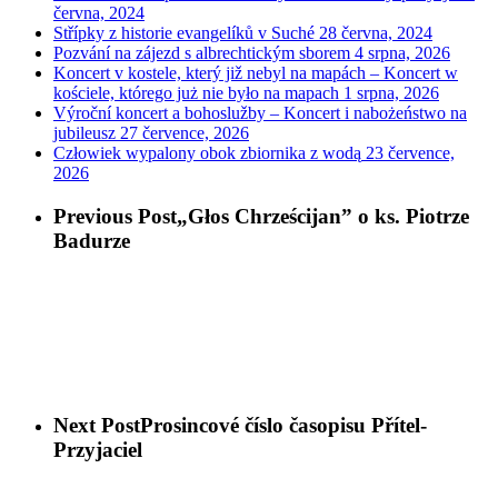
června, 2024
Střípky z historie evangelíků v Suché
28 června, 2024
Pozvání na zájezd s albrechtickým sborem
4 srpna, 2026
Koncert v kostele, který již nebyl na mapách – Koncert w
kościele, którego już nie było na mapach
1 srpna, 2026
Výroční koncert a bohoslužby – Koncert i nabożeństwo na
jubileusz
27 července, 2026
Człowiek wypalony obok zbiornika z wodą
23 července,
2026
Previous Post
„Głos Chrześcijan” o ks. Piotrze
Badurze
Next Post
Prosincové číslo časopisu Přítel-
Przyjaciel