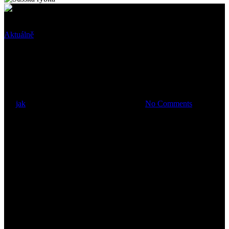
Aktuálně
Proč z Adventu zbyly jen čtyři
týdny
By
jak
27 listopadu, 2021
4 prosince, 2021
No Comments