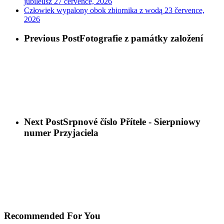
jubileusz
27 července, 2026
Człowiek wypalony obok zbiornika z wodą
23 července,
2026
Previous Post
Fotografie z památky založení
Next Post
Srpnové číslo Přítele - Sierpniowy
numer Przyjaciela
Recommended For You