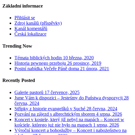
Základní informace
Přihlásit se
Zdroj kanálů (příspěvky)
Kanál komentářů
Česká lokalizace
Trending Now
Témata biblických hodin
10 března, 2020
Historia pewnego przeboju
26 prosince, 2019
Postní nabídka Večeře Páně doma
21 února, 2021
Recently Posted
Galerie pastorů
17 července, 2025
Jsme Vám k dispozici – Jesteśmy do Państwa dyspozycji
28
června, 2024
Střípky z historie evangelíků v Suché
28 června, 2024
Pozvání na zájezd s albrechtickým sborem
4 srpna, 2026
Koncert v kostele, který již nebyl na mapách – Koncert w
kościele, którego już nie było na mapach
1 srpna, 2026
Výroční koncert a bohoslužby – Koncert i nabożeństwo na