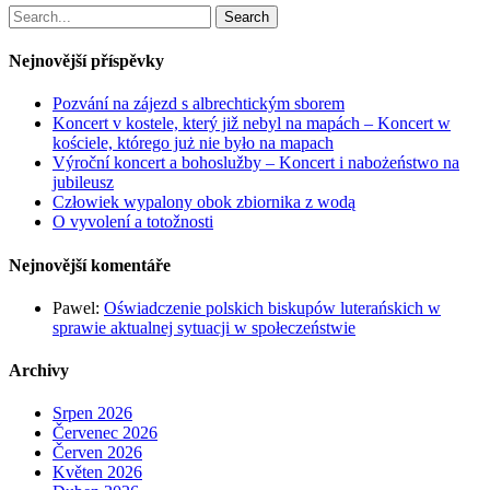
Search
Nejnovější příspěvky
Pozvání na zájezd s albrechtickým sborem
Koncert v kostele, který již nebyl na mapách – Koncert w
kościele, którego już nie było na mapach
Výroční koncert a bohoslužby – Koncert i nabożeństwo na
jubileusz
Człowiek wypalony obok zbiornika z wodą
O vyvolení a totožnosti
Nejnovější komentáře
Pawel
:
Oświadczenie polskich biskupów luterańskich w
sprawie aktualnej sytuacji w społeczeństwie
Archivy
Srpen 2026
Červenec 2026
Červen 2026
Květen 2026