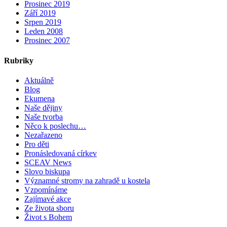
Prosinec 2019
Září 2019
Srpen 2019
Leden 2008
Prosinec 2007
Rubriky
Aktuálně
Blog
Ekumena
Naše dějiny
Naše tvorba
Něco k poslechu…
Nezařazeno
Pro děti
Pronásledovaná církev
SCEAV News
Slovo biskupa
Významné stromy na zahradě u kostela
Vzpomínáme
Zajímavé akce
Ze života sboru
Život s Bohem