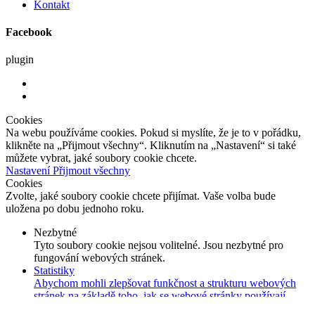
Kontakt
Facebook
plugin
Cookies
Na webu používáme cookies. Pokud si myslíte, že je to v pořádku,
klikněte na „Přijmout všechny“. Kliknutím na „Nastavení“ si také
můžete vybrat, jaké soubory cookie chcete.
Nastavení
Přijmout všechny
Cookies
Zvolte, jaké soubory cookie chcete přijímat. Vaše volba bude
uložena po dobu jednoho roku.
Nezbytné
Tyto soubory cookie nejsou volitelné. Jsou nezbytné pro
fungování webových stránek.
Statistiky
Abychom mohli zlepšovat funkčnost a strukturu webových
stránek na základě toho, jak se webové stránky používají.
Uživatelská zkušenost