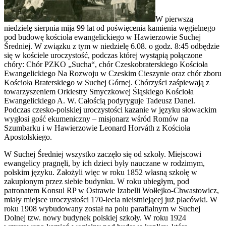
W pierwszą
niedzielę sierpnia mija 99 lat od poświęcenia kamienia węgielnego
pod budowę kościoła ewangelickiego w Hawierzowie Suchej
Średniej. W związku z tym w niedzielę 6.08. o godz. 8:45 odbędzie
się w kościele uroczystość, podczas której wystąpią połączone
chóry: Chór PZKO „Sucha“, chór Czeskobraterskiego Kościoła
Ewangelickiego Na Rozwoju w Czeskim Cieszynie oraz chór zboru
Kościoła Braterskiego w Suchej Górnej. Chórzyści zaśpiewają z
towarzyszeniem Orkiestry Smyczkowej Śląskiego Kościoła
Ewangelickiego A. W. Całością podyryguje Tadeusz Danel.
Podczas czesko-polskiej uroczystości kazanie w języku słowackim
wygłosi gość ekumeniczny – misjonarz wśród Romów na
Szumbarku i w Hawierzowie Leonard Horv
áth
z Kościoła
Apostolskiego.
W Suchej Średniej wszystko zaczęło się od szkoły. Miejscowi
ewangelicy pragnęli, by ich dzieci były nauczane w rodzimym,
polskim języku. Założyli więc w roku 1852 własną szkołę w
zakupionym przez siebie budynku. W roku ubiegłym, pod
patronatem Konsul RP w Ostrawie Izabelli Wołłejko-Chwastowicz,
miały miejsce uroczystości 170-lecia nieistniejącej już placówki. W
roku 1908 wybudowany został na polu parafialnym w Suchej
Dolnej tzw. nowy budynek polskiej szkoły. W roku 1924