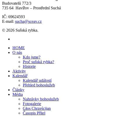
Budovatelů 772/3
735 64 Havířov – Prostřední Suchá
IČ: 69624593
E-mail:
sucha@sceav.cz
© 2026 Sušská rybka.
HOME
O nás
Kdo jsme?
Proč sušská rybka?
Historie
Aktivity
Kalendář
Kalendář událostí
Přehled bohoslužeb
Články
Média
Nahrávky bohoslužeb
Fotogalerie
Głos Chrześcijan
Časopis Přítel