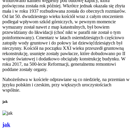
wmurowano kamień węgielny pod budowę kaplicy, która
poświęcona została rok później. Wkrótce jednak okazała się zbyta
mała i w roku 1937 rozbudowana została do obecnych rozmiarów.
Od lat 50. dwudziestego wieku kościół wraz z całym otoczeniem
podlegał wpływom szkód górniczych, w pewnym momencie
wymazany został nawet z map katastralnych, był bowiem
przewidziany do likwidacji (choć nikt w parafii nie został o tym
poinformowany). Cmentarz w latach osiemdziesiątych częściowo
zatopiły wody gruntowe i do połowy lat dziewięćdziesiątych był
nieczynny. Kościół na początku XXI wieku przeszedł gruntowną
rekonstrukcję, usunięte zostały pawłacze, które dobudowano po II
wojnie światowej i dodatkowo obciążały konstrukcję budynku. W
roku 2017, na 500-lecie Reformacji, generalnemu remontowi
poddane zostały organy.
Nabożeństwa w kościele odprawiane są co niedzielę, na przemian w
języku polskim i czeskim, przy większych uroczystościach
wspólnie.
jak
jak