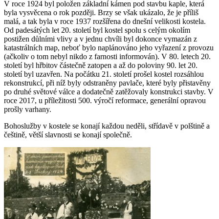
V roce 1924 byl položen základní kámen pod stavbu kaple, která
byla vysvěcena o rok později. Brzy se však ukázalo, že je příliš
malá, a tak byla v roce 1937 rozšířena do dnešní velikosti kostela.
Od padesátých let 20. století byl kostel spolu s celým okolím
postižen důlními vlivy a v jednu chvíli byl dokonce vymazán z
katastrálních map, neboť bylo naplánováno jeho vyřazení z provozu
(ačkoliv o tom nebyl nikdo z farnosti informován). V 80. letech 20.
století byl hřbitov částečně zatopen a až do poloviny 90. let 20.
století byl uzavřen. Na počátku 21. století prošel kostel rozsáhlou
rekonstrukcí, při níž byly odstraněny pavlače, které byly přistavěny
po druhé světové válce a dodatečně zatěžovaly konstrukci stavby. V
roce 2017, u příležitosti 500. výročí reformace, generální opravou
prošly varhany.
Bohoslužby v kostele se konají každou neděli, střídavě v polštině a
češtině, větší slavnosti se konají společně.