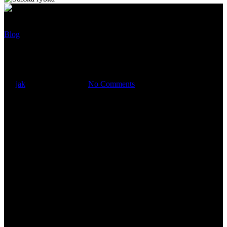
Blog
Rok do stulecia
By
jak
31 července, 2023
No Comments