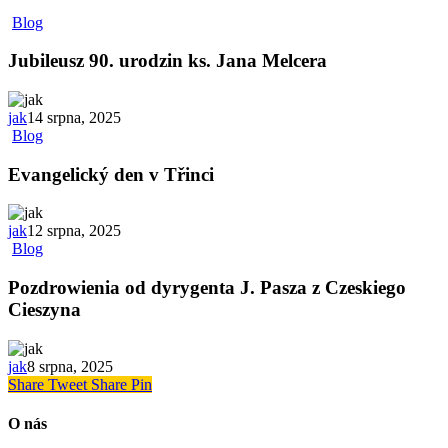
Blog
Jubileusz 90. urodzin ks. Jana Melcera
jak
14 srpna, 2025
Blog
Evangelický den v Třinci
jak
12 srpna, 2025
Blog
Pozdrowienia od dyrygenta J. Pasza z Czeskiego
Cieszyna
jak
8 srpna, 2025
Share
Tweet
Share
Pin
O nás