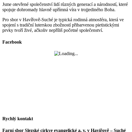
Jsme otevřené společenství lidí různých generací a národností, které
spojuje dohromady hlavně upřímná víra v trojjediného Boha.
Pro sbor v Havířově-Suché je typická rodinná atmosféra, která ve
spojení s tradiční luterskou zbožností přibarvenou pietistickými
prvky tvoří živé, ačkoliv nepříliš početné společenství.
Facebook
Rychlý kontakt
Farní sbor Slezské církve evangelické a. v. v Havířově – Suché