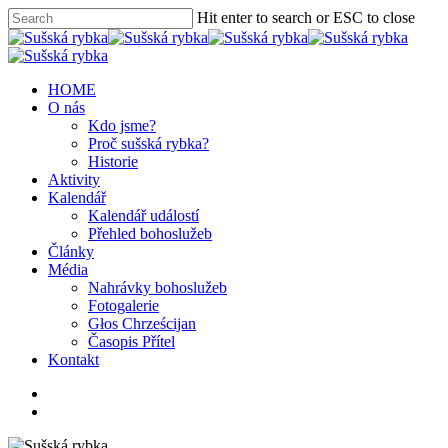
Hit enter to search or ESC to close
HOME
O nás
Kdo jsme?
Proč sušská rybka?
Historie
Aktivity
Kalendář
Kalendář událostí
Přehled bohoslužeb
Články
Média
Nahrávky bohoslužeb
Fotogalerie
Głos Chrześcijan
Časopis Přítel
Kontakt