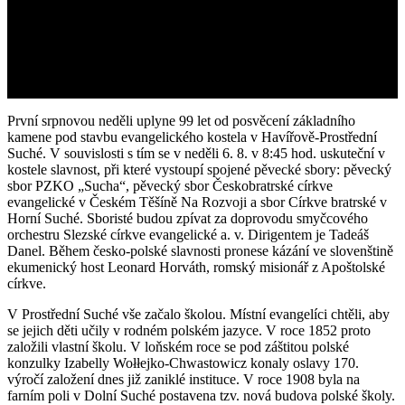
První srpnovou neděli uplyne 99 let od posvěcení základního
kamene pod stavbu evangelického kostela v Havířově-Prostřední
Suché. V souvislosti s tím se v neděli 6. 8. v 8:45 hod. uskuteční v
kostele slavnost, při které vystoupí spojené pěvecké sbory: pěvecký
sbor PZKO „Sucha“, pěvecký sbor Českobratrské církve
evangelické v Českém Těšíně Na Rozvoji a sbor Církve bratrské v
Horní Suché. Sboristé budou zpívat za doprovodu smyčcového
orchestru Slezské církve evangelické a. v. Dirigentem je Tadeáš
Danel. Během česko-polské slavnosti pronese kázání ve slovenštině
ekumenický host Leonard Horváth, romský misionář z Apoštolské
církve.
V Prostřední Suché vše začalo školou. Místní evangelíci chtěli, aby
se jejich děti učily v rodném polském jazyce. V roce 1852 proto
založili vlastní školu. V loňském roce se pod záštitou polské
konzulky Izabelly Wołłejko-Chwastowicz konaly oslavy 170.
výročí založení dnes již zaniklé instituce. V roce 1908 byla na
farním poli v Dolní Suché postavena tzv. nová budova polské školy.