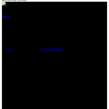
Blog
Video: Podzimní kostel v
Havířově-Prostřední Suché
By
jak
8 listopadu, 2020
No Comments