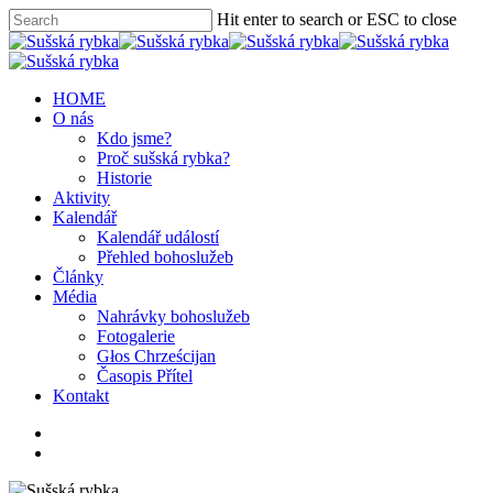
Hit enter to search or ESC to close
HOME
O nás
Kdo jsme?
Proč sušská rybka?
Historie
Aktivity
Kalendář
Kalendář událostí
Přehled bohoslužeb
Články
Média
Nahrávky bohoslužeb
Fotogalerie
Głos Chrześcijan
Časopis Přítel
Kontakt