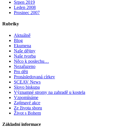
Srpen 2019
Leden 2008
Prosinec 2007
Rubriky
Aktuálně
Blog
Ekumena
Naše dějiny
Naše tvorba
Něco k poslechu…
Nezařazeno
Pro děti
Pronásledovaná církev
SCEAV News
Slovo biskupa
Významné stromy na zahradě u kostela
Vzpomínáme
Zajímavé akce
Ze života sboru
Život s Bohem
Základní informace