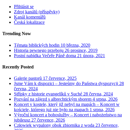
Přihlásit se
Zdroj kanálů (příspěvky)
Kanál komentářů
Česká lokalizace
Trending Now
Témata biblických hodin
10 března, 2020
Historia pewnego przeboju
26 prosince, 2019
Postní nabídka Večeře Páně doma
21 února, 2021
Recently Posted
Galerie pastorů
17 července, 2025
Jsme Vám k dispozici – Jesteśmy do Państwa dyspozycji
28
června, 2024
Střípky z historie evangelíků v Suché
28 června, 2024
Pozvání na zájezd s albrechtickým sborem
4 srpna, 2026
Koncert v kostele, který již nebyl na mapách – Koncert w
kościele, którego już nie było na mapach
1 srpna, 2026
Výroční koncert a bohoslužby – Koncert i nabożeństwo na
jubileusz
27 července, 2026
Człowiek wypalony obok zbiornika z wodą
23 července,