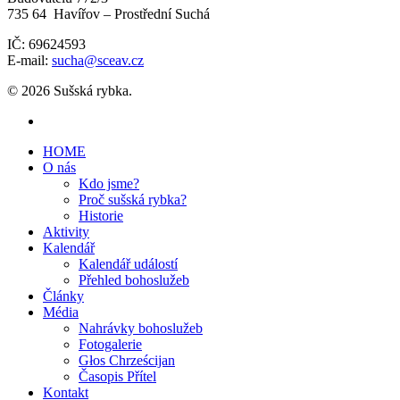
735 64 Havířov – Prostřední Suchá
IČ: 69624593
E-mail:
sucha@sceav.cz
© 2026 Sušská rybka.
HOME
O nás
Kdo jsme?
Proč sušská rybka?
Historie
Aktivity
Kalendář
Kalendář událostí
Přehled bohoslužeb
Články
Média
Nahrávky bohoslužeb
Fotogalerie
Głos Chrześcijan
Časopis Přítel
Kontakt