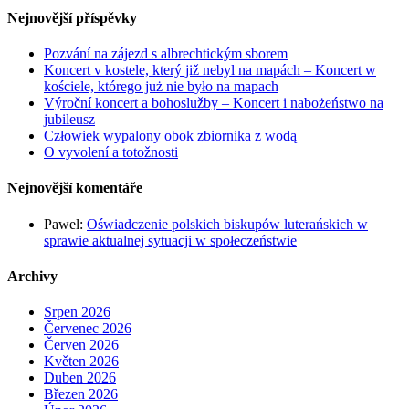
Nejnovější příspěvky
Pozvání na zájezd s albrechtickým sborem
Koncert v kostele, který již nebyl na mapách – Koncert w
kościele, którego już nie było na mapach
Výroční koncert a bohoslužby – Koncert i nabożeństwo na
jubileusz
Człowiek wypalony obok zbiornika z wodą
O vyvolení a totožnosti
Nejnovější komentáře
Pawel
:
Oświadczenie polskich biskupów luterańskich w
sprawie aktualnej sytuacji w społeczeństwie
Archivy
Srpen 2026
Červenec 2026
Červen 2026
Květen 2026
Duben 2026
Březen 2026