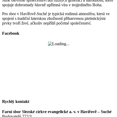
Jsme otevřené společenství lidí různých generací a národností, které
spojuje dohromady hlavně upřímná víra v trojjediného Boha.
Pro sbor v Havířově-Suché je typická rodinná atmosféra, která ve
spojení s tradiční luterskou zbožností přibarvenou pietistickými
prvky tvoří živé, ačkoliv nepříliš početné společenství.
Facebook
Rychlý kontakt
Farní sbor Slezské církve evangelické a. v. v Havířově – Suché
Budovatelů 772/3