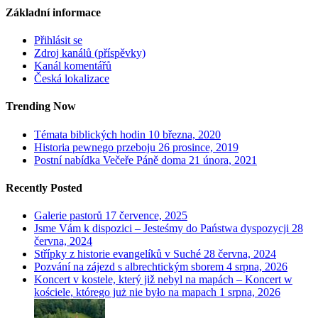
Základní informace
Přihlásit se
Zdroj kanálů (příspěvky)
Kanál komentářů
Česká lokalizace
Trending Now
Témata biblických hodin
10 března, 2020
Historia pewnego przeboju
26 prosince, 2019
Postní nabídka Večeře Páně doma
21 února, 2021
Recently Posted
Galerie pastorů
17 července, 2025
Jsme Vám k dispozici – Jesteśmy do Państwa dyspozycji
28
června, 2024
Střípky z historie evangelíků v Suché
28 června, 2024
Pozvání na zájezd s albrechtickým sborem
4 srpna, 2026
Koncert v kostele, který již nebyl na mapách – Koncert w
kościele, którego już nie było na mapach
1 srpna, 2026