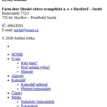
Farní sbor Slezské církve evangelické a. v. v Havířově – Suché
Budovatelů 772/3
735 64 Havířov – Prostřední Suchá
IČ: 69624593
E-mail:
sucha@sceav.cz
© 2026 Sušská rybka.
HOME
O nás
Kdo jsme?
Proč sušská rybka?
Historie
Aktivity
Kalendář
Kalendář událostí
Přehled bohoslužeb
Články
Média
Nahrávky bohoslužeb
Fotogalerie