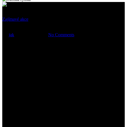
Zajímavé akce
Biblické hodiny
By
jak
11 prosince, 2019
No Comments