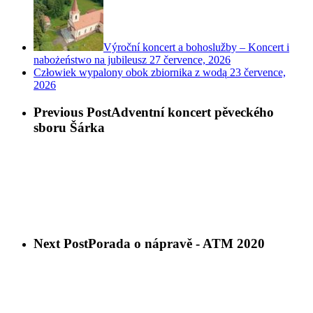
Výroční koncert a bohoslužby – Koncert i
nabożeństwo na jubileusz
27 července, 2026
Człowiek wypalony obok zbiornika z wodą
23 července,
2026
Previous Post
Adventní koncert pěveckého
sboru Šárka
Next Post
Porada o nápravě - ATM 2020