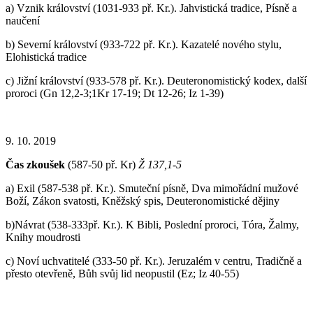
a) Vznik království (1031-933 př. Kr.). Jahvistická tradice, Písně a
naučení
b) Severní království (933-722 př. Kr.). Kazatelé nového stylu,
Elohistická tradice
c) Jižní království (933-578 př. Kr.). Deuteronomistický kodex, další
proroci (Gn 12,2-3;1Kr 17-19; Dt 12-26; Iz 1-39)
9. 10. 2019
Čas zkoušek
(587-50 př. Kr)
Ž 137,1-5
a) Exil (587-538 př. Kr.). Smuteční písně, Dva mimořádní mužové
Boží, Zákon svatosti, Kněžský spis, Deuteronomistické dějiny
b)Návrat (538-333př. Kr.). K Bibli, Poslední proroci, Tóra, Žalmy,
Knihy moudrosti
c) Noví uchvatitelé (333-50 př. Kr.). Jeruzalém v centru, Tradičně a
přesto otevřeně, Bůh svůj lid neopustil (Ez; Iz 40-55)