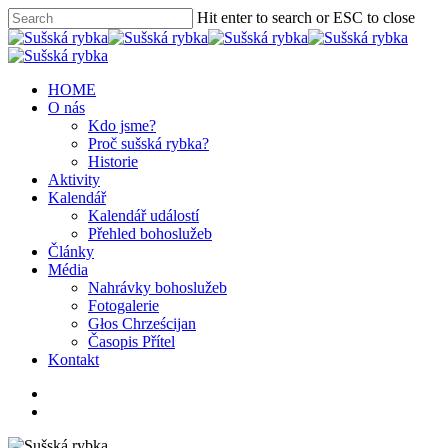
Hit enter to search or ESC to close
HOME
O nás
Kdo jsme?
Proč sušská rybka?
Historie
Aktivity
Kalendář
Kalendář událostí
Přehled bohoslužeb
Články
Média
Nahrávky bohoslužeb
Fotogalerie
Głos Chrześcijan
Časopis Přítel
Kontakt