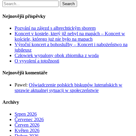
Search
Nejnovější příspěvky
Pozvání na zájezd s albrechtickým sborem
Koncert v kostele, který již nebyl na mapách – Koncert w
kościele, którego już nie było na mapach
Výroční koncert a bohoslužby – Koncert i nabożeństwo na
jubileusz
Człowiek wypalony obok zbiornika z wodą
O vyvolení a totožnosti
Nejnovější komentáře
Pawel
:
Oświadczenie polskich biskupów luterańskich w
sprawie aktualnej sytuacji w społeczeństwie
Archivy
Srpen 2026
Červenec 2026
Červen 2026
Květen 2026
Duben 2026