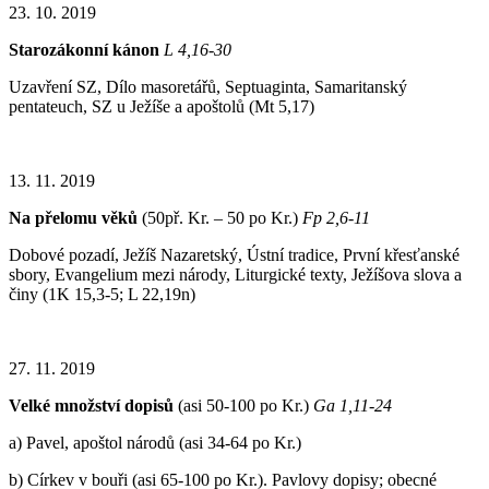
23. 10. 2019
Starozákonní kánon
L 4,16-30
Uzavření SZ, Dílo masoretářů, Septuaginta, Samaritanský
pentateuch, SZ u Ježíše a apoštolů (Mt 5,17)
13. 11. 2019
Na přelomu věků
(50př. Kr. – 50 po Kr.)
Fp 2,6-11
Dobové pozadí, Ježíš Nazaretský, Ústní tradice, První křesťanské
sbory, Evangelium mezi národy, Liturgické texty, Ježíšova slova a
činy (1K 15,3-5; L 22,19n)
27. 11. 2019
Velké množství dopisů
(asi 50-100 po Kr.)
Ga 1,11-24
a) Pavel, apoštol národů (asi 34-64 po Kr.)
b) Církev v bouři (asi 65-100 po Kr.). Pavlovy dopisy; obecné