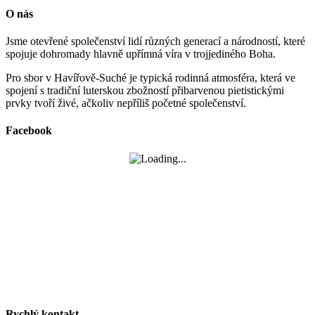
O nás
Jsme otevřené společenství lidí různých generací a národností, které
spojuje dohromady hlavně upřímná víra v trojjediného Boha.
Pro sbor v Havířově-Suché je typická rodinná atmosféra, která ve
spojení s tradiční luterskou zbožností přibarvenou pietistickými
prvky tvoří živé, ačkoliv nepříliš početné společenství.
Facebook
Rychlý kontakt