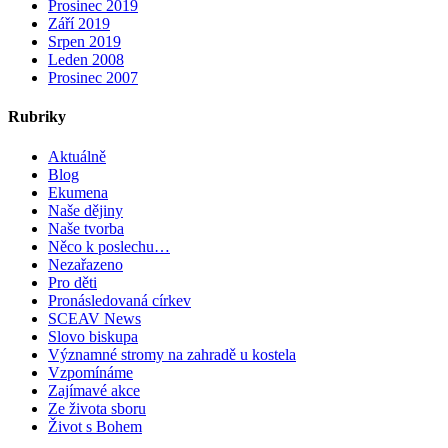
Prosinec 2019
Září 2019
Srpen 2019
Leden 2008
Prosinec 2007
Rubriky
Aktuálně
Blog
Ekumena
Naše dějiny
Naše tvorba
Něco k poslechu…
Nezařazeno
Pro děti
Pronásledovaná církev
SCEAV News
Slovo biskupa
Významné stromy na zahradě u kostela
Vzpomínáme
Zajímavé akce
Ze života sboru
Život s Bohem