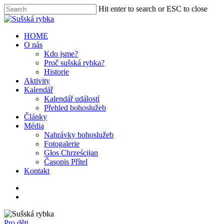
Hit enter to search or ESC to close
HOME
O nás
Kdo jsme?
Proč sušská rybka?
Historie
Aktivity
Kalendář
Kalendář událostí
Přehled bohoslužeb
Články
Média
Nahrávky bohoslužeb
Fotogalerie
Głos Chrześcijan
Časopis Přítel
Kontakt
Pro děti