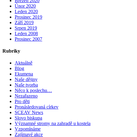
Březen 2020
Únor 2020
Leden 2020
Prosinec 2019
Září 2019
Srpen 2019
Leden 2008
Prosinec 2007
Rubriky
Aktuálně
Blog
Ekumena
Naše dějiny
Naše tvorba
Něco k poslechu…
Nezařazeno
Pro děti
Pronásledovaná církev
SCEAV News
Slovo biskupa
Významné stromy na zahradě u kostela
Vzpomínáme
Zajímavé akce