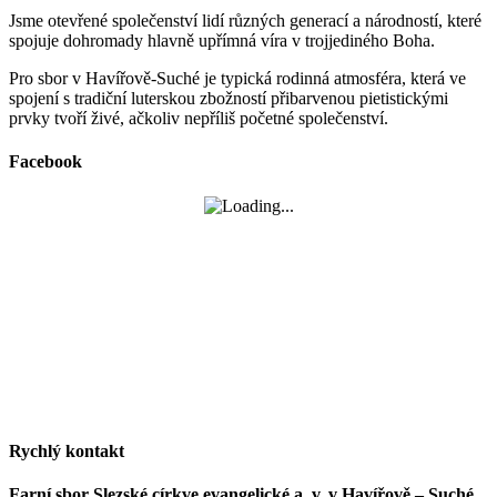
Jsme otevřené společenství lidí různých generací a národností, které
spojuje dohromady hlavně upřímná víra v trojjediného Boha.
Pro sbor v Havířově-Suché je typická rodinná atmosféra, která ve
spojení s tradiční luterskou zbožností přibarvenou pietistickými
prvky tvoří živé, ačkoliv nepříliš početné společenství.
Facebook
Rychlý kontakt
Farní sbor Slezské církve evangelické a. v. v Havířově – Suché