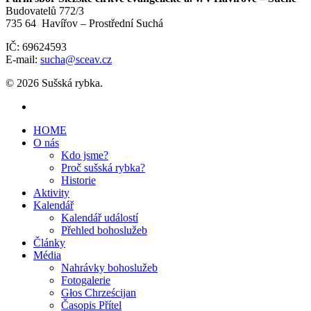
Budovatelů 772/3
735 64 Havířov – Prostřední Suchá
IČ: 69624593
E-mail:
sucha@sceav.cz
© 2026 Sušská rybka.
HOME
O nás
Kdo jsme?
Proč sušská rybka?
Historie
Aktivity
Kalendář
Kalendář událostí
Přehled bohoslužeb
Články
Média
Nahrávky bohoslužeb
Fotogalerie
Głos Chrześcijan
Časopis Přítel