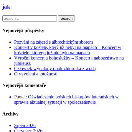
jak
Search
Nejnovější příspěvky
Pozvání na zájezd s albrechtickým sborem
Koncert v kostele, který již nebyl na mapách – Koncert w
kościele, którego już nie było na mapach
Výroční koncert a bohoslužby – Koncert i nabożeństwo na
jubileusz
Człowiek wypalony obok zbiornika z wodą
O vyvolení a totožnosti
Nejnovější komentáře
Pawel
:
Oświadczenie polskich biskupów luterańskich w
sprawie aktualnej sytuacji w społeczeństwie
Archivy
Srpen 2026
Červenec 2026