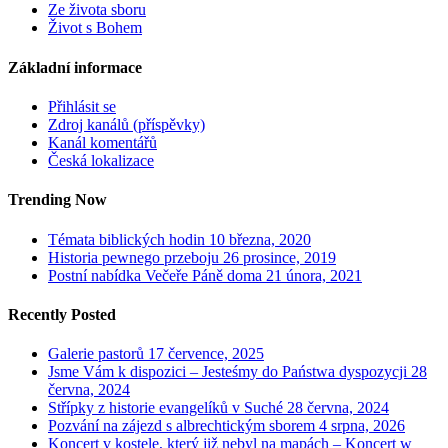
Ze života sboru
Život s Bohem
Základní informace
Přihlásit se
Zdroj kanálů (příspěvky)
Kanál komentářů
Česká lokalizace
Trending Now
Témata biblických hodin
10 března, 2020
Historia pewnego przeboju
26 prosince, 2019
Postní nabídka Večeře Páně doma
21 února, 2021
Recently Posted
Galerie pastorů
17 července, 2025
Jsme Vám k dispozici – Jesteśmy do Państwa dyspozycji
28
června, 2024
Střípky z historie evangelíků v Suché
28 června, 2024
Pozvání na zájezd s albrechtickým sborem
4 srpna, 2026
Koncert v kostele, který již nebyl na mapách – Koncert w