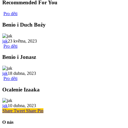
Recommended For You
Pro děti
Benio i Duch Boży
jak
23 května, 2023
Pro děti
Benio i Jonasz
jak
18 dubna, 2023
Pro děti
Ocalenie Izaaka
jak
10 dubna, 2023
Share
Tweet
Share
Pin
O nás