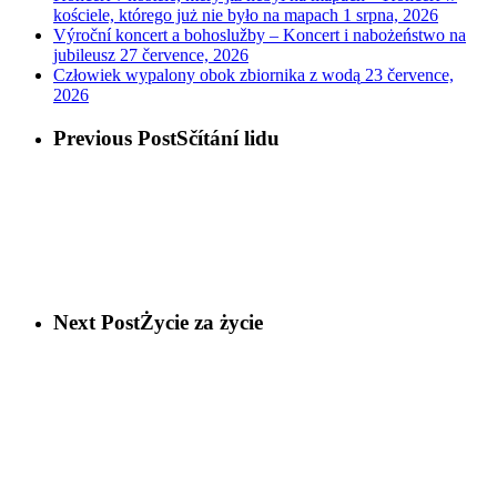
kościele, którego już nie było na mapach
1 srpna, 2026
Výroční koncert a bohoslužby – Koncert i nabożeństwo na
jubileusz
27 července, 2026
Człowiek wypalony obok zbiornika z wodą
23 července,
2026
Previous Post
Sčítání lidu
Next Post
Życie za życie