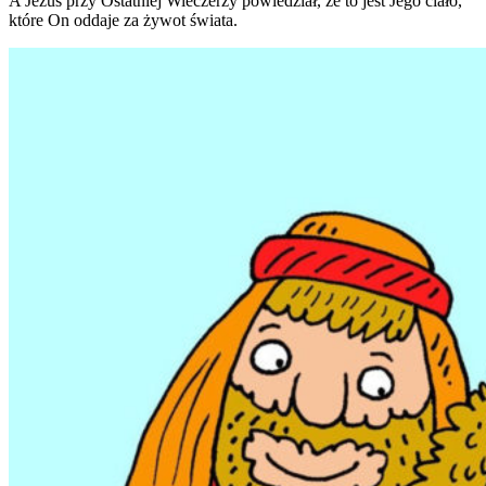
A Jezus przy Ostatniej Wieczerzy powiedział, że to jest Jego ciało,
które On oddaje za żywot świata.