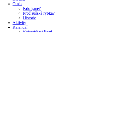
O nás
Kdo jsme?
Proč sušská rybka?
Historie
Aktivity
Kalendář
Kalendář událostí
Přehled bohoslužeb
Články
Média
Nahrávky bohoslužeb
Fotogalerie
Głos Chrześcijan
Časopis Přítel
Kontakt
Facebook
plugin
Cookies