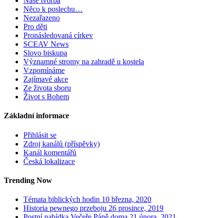
Naše tvorba
Něco k poslechu…
Nezařazeno
Pro děti
Pronásledovaná církev
SCEAV News
Slovo biskupa
Významné stromy na zahradě u kostela
Vzpomínáme
Zajímavé akce
Ze života sboru
Život s Bohem
Základní informace
Přihlásit se
Zdroj kanálů (příspěvky)
Kanál komentářů
Česká lokalizace
Trending Now
Témata biblických hodin
10 března, 2020
Historia pewnego przeboju
26 prosince, 2019
Postní nabídka Večeře Páně doma
21 února, 2021