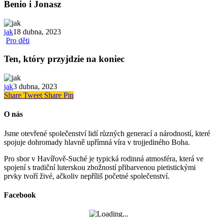
Benio i Jonasz
jak
18 dubna, 2023
Pro děti
Ten, który przyjdzie na koniec
jak
3 dubna, 2023
Share
Tweet
Share
Pin
O nás
Jsme otevřené společenství lidí různých generací a národností, které
spojuje dohromady hlavně upřímná víra v trojjediného Boha.
Pro sbor v Havířově-Suché je typická rodinná atmosféra, která ve
spojení s tradiční luterskou zbožností přibarvenou pietistickými
prvky tvoří živé, ačkoliv nepříliš početné společenství.
Facebook