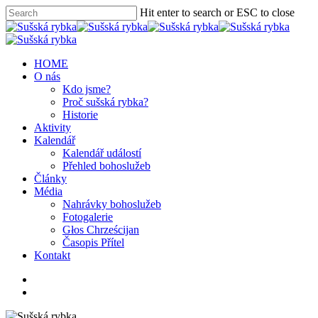
Hit enter to search or ESC to close
HOME
O nás
Kdo jsme?
Proč sušská rybka?
Historie
Aktivity
Kalendář
Kalendář událostí
Přehled bohoslužeb
Články
Média
Nahrávky bohoslužeb
Fotogalerie
Głos Chrześcijan
Časopis Přítel
Kontakt