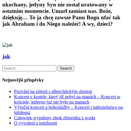
ukochany, jedyny Syn nie został uratowany w
ostatnim momencie. Umarł zamiast nas. Boże,
dziękuję… To ja chcę zawsze Panu Bogu ufać tak
jak Abraham i do Niego należeć! A wy, dzieci?
jak
Search
Nejnovější příspěvky
Pozvání na zájezd s albrechtickým sborem
Koncert v kostele, který již nebyl na mapách – Koncert w
kościele, którego już nie było na mapach
Výroční koncert a bohoslužby – Koncert i nabożeństwo na
jubileusz
Człowiek wypalony obok zbiornika z wodą
O vyvolení a totožnosti