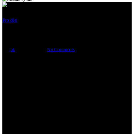
Pro děti
Ocalenie Izaaka
By
jak
10 dubna, 2023
No Comments