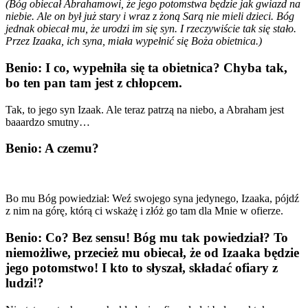
(Bóg obiecał Abrahamowi, że jego potomstwa będzie jak gwiazd na
niebie. Ale on był już stary i wraz z żoną Sarą nie mieli dzieci. Bóg
jednak obiecał mu, że urodzi im się syn. I rzeczywiście tak się stało.
Przez Izaaka, ich syna, miała wypełnić się Boża obietnica.)
Benio: I co, wypełniła się ta obietnica? Chyba tak,
bo ten pan tam jest z chłopcem.
Tak, to jego syn Izaak. Ale teraz patrzą na niebo, a Abraham jest
baaardzo smutny…
Benio: A czemu?
Bo mu Bóg powiedział: Weź swojego syna jedynego, Izaaka, pójdź
z nim na górę, którą ci wskażę i złóż go tam dla Mnie w ofierze.
Benio: Co? Bez sensu! Bóg mu tak powiedział? To
niemożliwe, przecież mu obiecał, że od Izaaka będzie
jego potomstwo! I kto to słyszał, składać ofiary z
ludzi!?