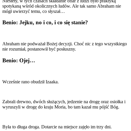
Niestety, w tych czasach składanie ofiar z ludzi było praktyką
spotykaną wśród okolicznych ludów. Ale tak samo Abraham nie
mógł uwierzyć temu, co słyszał…
Benio: Jejku, no i co, i co się stanie?
Abraham nie podważał Bożej decyzji. Choć nic z tego wszystkiego
nie rozumiał, postanowił być posłuszny.
Benio: Ojej…
Wcześnie rano obudził Izaaka.
Zabrali drewno, dwóch służących, jedzenie na drogę oraz osiołka i
wyruszyli w drogę do kraju Moria, bo tam kazał mu pójść Bóg.
Była to długa droga. Dotarcie na miejsce zajęło im trzy dni.