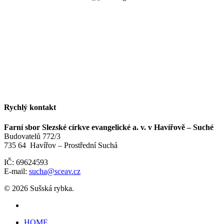
Rychlý kontakt
Farní sbor Slezské církve evangelické a. v. v Havířově – Suché
Budovatelů 772/3
735 64 Havířov – Prostřední Suchá
IČ: 69624593
E-mail:
sucha@sceav.cz
© 2026 Sušská rybka.
HOME