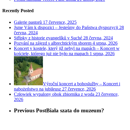
Recently Posted
Galerie pastorů
17 července, 2025
Jsme Vám k dispozici – Jesteśmy do Państwa dyspozycji
28
června, 2024
Střípky z historie evangelíků v Suché
28 června, 2024
Pozvání na zájezd s albrechtickým sborem
4 srpna, 2026
Koncert v kostele, který již nebyl na mapách – Koncert w
kościele, którego już nie było na mapach
1 srpna, 2026
Výroční koncert a bohoslužby – Koncert i
nabożeństwo na jubileusz
27 července, 2026
Człowiek wypalony obok zbiornika z wodą
23 července,
2026
Previous Post
Biała szata do muzeum?